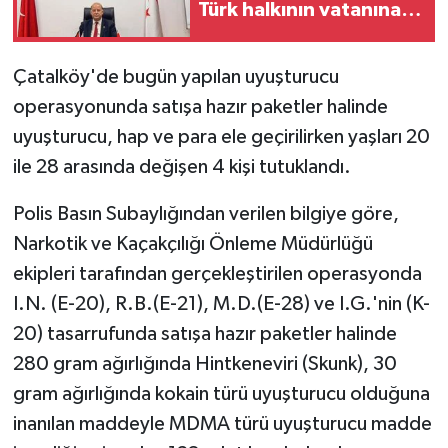
Türk halkının vatanına
sahip çıkma iradesinin
MAGAZİN
en güçlü
Çatalköy'de bugün yapılan uyuşturucu
göstergelerinden
Nöbetçi Eczaneler
operasyonunda satışa hazır paketler halinde
uyuşturucu, hap ve para ele geçirilirken yaşları 20
ÖZEL HABER
ile 28 arasında değişen 4 kişi tutuklandı.
SAĞLIK
Polis Basın Subaylığından verilen bilgiye göre,
Narkotik ve Kaçakçılığı Önleme Müdürlüğü
SİYASET
ekipleri tarafından gerçekleştirilen operasyonda
SPOR
I.N. (E-20), R.B.(E-21), M.D.(E-28) ve I.G.'nin (K-
20) tasarrufunda satışa hazır paketler halinde
TATLISU
280 gram ağırlığında Hintkeneviri (Skunk), 30
gram ağırlığında kokain türü uyuşturucu olduğuna
TEKNOLOJİ
inanılan maddeyle MDMA türü uyuşturucu madde