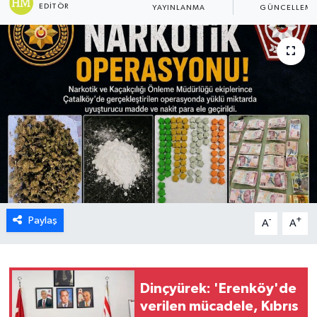
EDITÖR
YAYINLANMA
GÜNCELLEM
ESENTEPE
GAZİMAĞUSA
GİRNE
GÜNDEM
GÜNEY KIBRIS
İÇ HABERLER
Paylaş
-
+
A
A
KÜLTÜR SANAT
LAPTA
Dinçyürek: 'Erenköy'de
verilen mücadele, Kıbrıs
LEFKOŞA