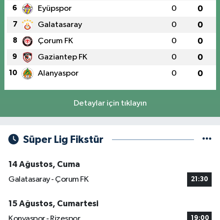
6
Eyüpspor
0
0
7
Galatasaray
0
0
8
Çorum FK
0
0
9
Gaziantep FK
0
0
10
Alanyaspor
0
0
Detaylar için tıklayın
Süper Lig Fikstür
14 Ağustos, Cuma
Galatasaray - Çorum FK
21:30
15 Ağustos, Cumartesi
Konyaspor - Rizespor
19:00