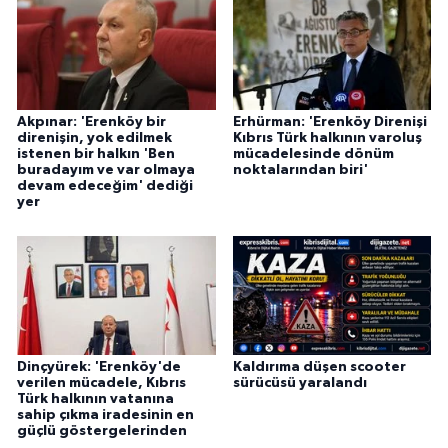
Akpınar: 'Erenköy bir
Erhürman: 'Erenköy Direnişi
direnişin, yok edilmek
Kıbrıs Türk halkının varoluş
istenen bir halkın 'Ben
mücadelesinde dönüm
buradayım ve var olmaya
noktalarından biri'
devam edeceğim' dediği
yer
Dinçyürek: 'Erenköy'de
Kaldırıma düşen scooter
verilen mücadele, Kıbrıs
sürücüsü yaralandı
Türk halkının vatanına
sahip çıkma iradesinin en
güçlü göstergelerinden