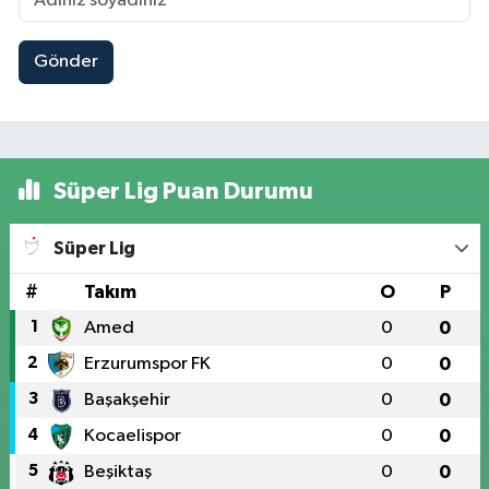
Gönder
Süper Lig Puan Durumu
Süper Lig
#
Takım
O
P
1
Amed
0
0
2
Erzurumspor FK
0
0
3
Başakşehir
0
0
4
Kocaelispor
0
0
5
Beşiktaş
0
0