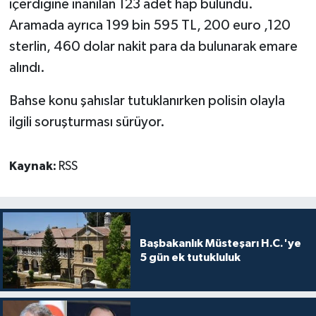
içerdiğine inanılan 123 adet hap bulundu.
TİCARET
Aramada ayrıca 199 bin 595 TL, 200 euro ,120
YAŞAM
sterlin, 460 dolar nakit para da bulunarak emare
alındı.
Bahse konu şahıslar tutuklanırken polisin olayla
ilgili soruşturması sürüyor.
Kaynak:
RSS
Başbakanlık Müsteşarı H.C.'ye
5 gün ek tutukluluk