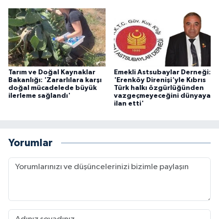
Tarım ve Doğal Kaynaklar
Emekli Astsubaylar Derneği:
Bakanlığı: 'Zararlılara karşı
'Erenköy Direnişi'yle Kıbrıs
doğal mücadelede büyük
Türk halkı özgürlüğünden
ilerleme sağlandı'
vazgeçmeyeceğini dünyaya
ilan etti'
Yorumlar