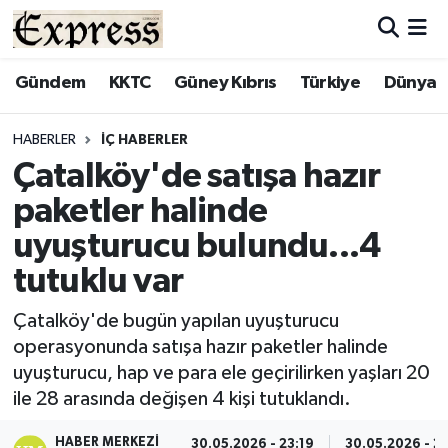
ALAYKÖY
Hava Durumu
Gündem
KKTC
Güney Kıbrıs
Türkiye
Dünya
ALSANCAK
Trafik Durumu
HABERLER
İÇ HABERLER
Çatalköy'de satışa hazır
BİLİM
Süper Lig Puan Durumu ve Fikstür
paketler halinde
ÇATALKÖY
Tüm Manşetler
uyuşturucu bulundu...4
tutuklu var
DÜNYA
Son Dakika Haberleri
Çatalköy'de bugün yapılan uyuşturucu
EĞİTİM
Haber Arşivi
operasyonunda satışa hazır paketler halinde
uyuşturucu, hap ve para ele geçirilirken yaşları 20
EKONOMİ
ile 28 arasında değişen 4 kişi tutuklandı.
ENGLISH
HABER MERKEZI
30.05.2026 - 23:19
30.05.2026 - 2