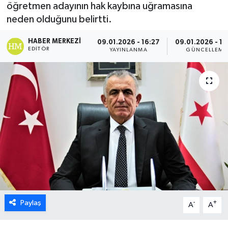
öğretmen adayının hak kaybına uğramasına
ESENTEPE
neden olduğunu belirtti.
HABER MERKEZI
09.01.2026 - 16:27
09.01.2026 - 16
GAZİMAĞUSA
EDITÖR
YAYINLANMA
GÜNCELLEME
GİRNE
GÜNDEM
GÜNEY KIBRIS
İÇ HABERLER
KÜLTÜR SANAT
LAPTA
Paylaş
-
+
A
A
LEFKOŞA