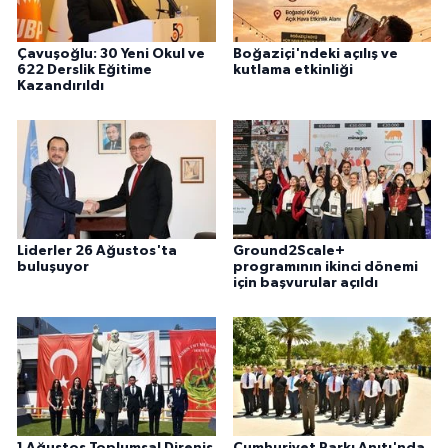
Çavuşoğlu: 30 Yeni Okul ve
Boğaziçi'ndeki açılış ve
622 Derslik Eğitime
kutlama etkinliği
Kazandırıldı
Liderler 26 Ağustos'ta
Ground2Scale+
buluşuyor
programının ikinci dönemi
için başvurular açıldı