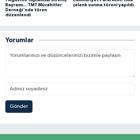
1 Ağustos Toplumsal Direniş
Cumhuriyet Parkı Anıtı'nda
Bayramı... TMT Mücahitler
çelenk sunma töreni yapıldı
Derneği'nde tören
düzenlendi
Yorumlar
Gönder