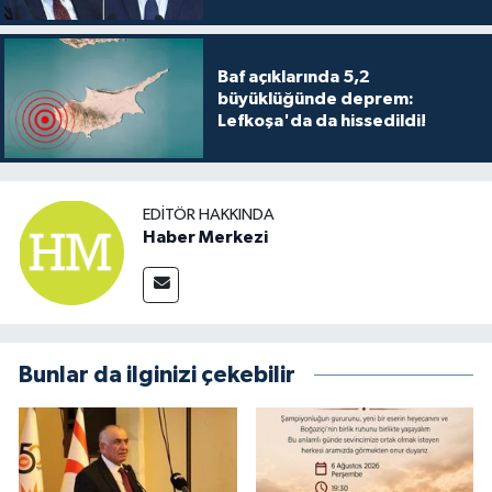
Baf açıklarında 5,2
büyüklüğünde deprem:
Lefkoşa'da da hissedildi!
EDITÖR HAKKINDA
Haber Merkezi
Bunlar da ilginizi çekebilir