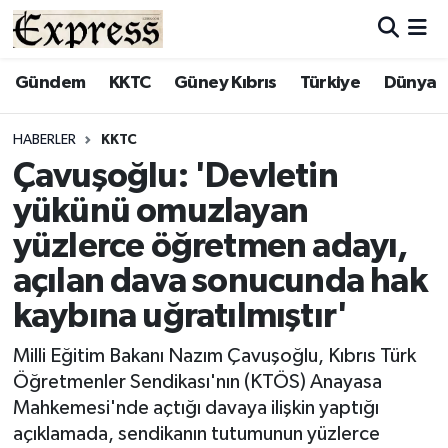
ALAYKÖY
Hava Durumu
Gündem
KKTC
Güney Kıbrıs
Türkiye
Dünya
ALSANCAK
Trafik Durumu
HABERLER
KKTC
Çavuşoğlu: 'Devletin
BİLİM
Süper Lig Puan Durumu ve Fikstür
yükünü omuzlayan
ÇATALKÖY
Tüm Manşetler
yüzlerce öğretmen adayı,
açılan dava sonucunda hak
DÜNYA
Son Dakika Haberleri
kaybına uğratılmıştır'
EĞİTİM
Haber Arşivi
Milli Eğitim Bakanı Nazım Çavuşoğlu, Kıbrıs Türk
Öğretmenler Sendikası'nın (KTÖS) Anayasa
EKONOMİ
Mahkemesi'nde açtığı davaya ilişkin yaptığı
açıklamada, sendikanın tutumunun yüzlerce
ENGLISH