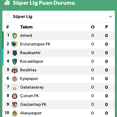
Süper Lig Puan Durumu
Süper Lig
#
Takım
O
P
1
Amed
0
0
2
Erzurumspor FK
0
0
3
Başakşehir
0
0
4
Kocaelispor
0
0
5
Beşiktaş
0
0
6
Eyüpspor
0
0
7
Galatasaray
0
0
8
Çorum FK
0
0
9
Gaziantep FK
0
0
10
Alanyaspor
0
0