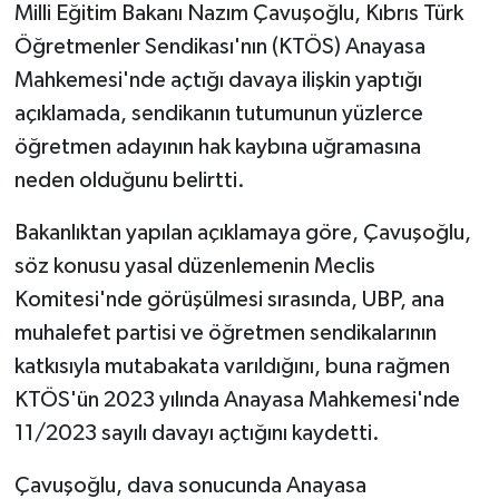
Milli Eğitim Bakanı Nazım Çavuşoğlu, Kıbrıs Türk
Öğretmenler Sendikası'nın (KTÖS) Anayasa
MAGAZİN
Mahkemesi'nde açtığı davaya ilişkin yaptığı
Nöbetçi Eczaneler
açıklamada, sendikanın tutumunun yüzlerce
öğretmen adayının hak kaybına uğramasına
ÖZEL HABER
neden olduğunu belirtti.
SAĞLIK
Bakanlıktan yapılan açıklamaya göre, Çavuşoğlu,
söz konusu yasal düzenlemenin Meclis
SİYASET
Komitesi'nde görüşülmesi sırasında, UBP, ana
muhalefet partisi ve öğretmen sendikalarının
SPOR
katkısıyla mutabakata varıldığını, buna rağmen
TATLISU
KTÖS'ün 2023 yılında Anayasa Mahkemesi'nde
11/2023 sayılı davayı açtığını kaydetti.
TEKNOLOJİ
Çavuşoğlu, dava sonucunda Anayasa