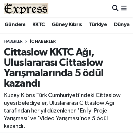
ALAYKÖY
Hava Durumu
Gündem
KKTC
Güney Kıbrıs
Türkiye
Dünya
ALSANCAK
Trafik Durumu
HABERLER
İÇ HABERLER
Cittaslow KKTC Ağı,
BİLİM
Süper Lig Puan Durumu ve Fikstür
Uluslararası Cittaslow
ÇATALKÖY
Tüm Manşetler
Yarışmalarında 5 ödül
kazandı
DÜNYA
Son Dakika Haberleri
Kuzey Kıbrıs Türk Cumhuriyeti'ndeki Cittaslow
EĞİTİM
Haber Arşivi
üyesi belediyeler, Uluslararası Cittaslow Ağı
tarafından her yıl düzenlenen 'En İyi Proje
EKONOMİ
Yarışması' ve 'Video Yarışması'nda 5 ödül
kazandı.
ENGLISH