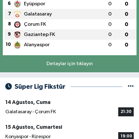
6
Eyüpspor
0
0
7
Galatasaray
0
0
8
Çorum FK
0
0
9
Gaziantep FK
0
0
10
Alanyaspor
0
0
Detaylar için tıklayın
Süper Lig Fikstür
14 Ağustos, Cuma
Galatasaray - Çorum FK
21:30
15 Ağustos, Cumartesi
Konyaspor - Rizespor
19:00