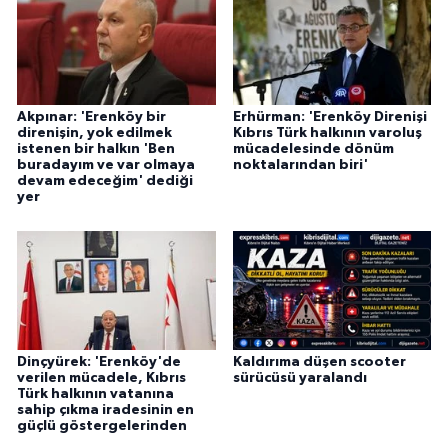
Akpınar: 'Erenköy bir
Erhürman: 'Erenköy Direnişi
direnişin, yok edilmek
Kıbrıs Türk halkının varoluş
istenen bir halkın 'Ben
mücadelesinde dönüm
buradayım ve var olmaya
noktalarından biri'
devam edeceğim' dediği
yer
Dinçyürek: 'Erenköy'de
Kaldırıma düşen scooter
verilen mücadele, Kıbrıs
sürücüsü yaralandı
Türk halkının vatanına
sahip çıkma iradesinin en
güçlü göstergelerinden