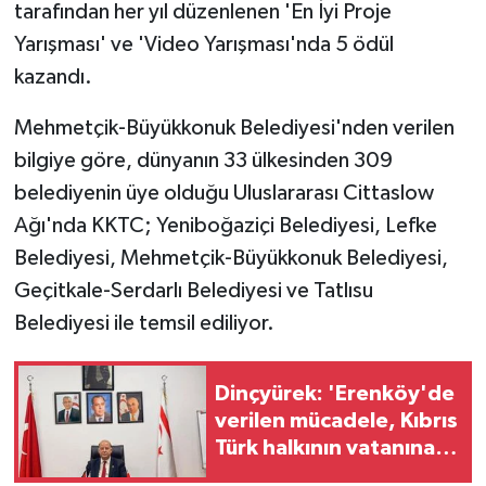
tarafından her yıl düzenlenen 'En İyi Proje
Yarışması' ve 'Video Yarışması'nda 5 ödül
MAGAZİN
kazandı.
Nöbetçi Eczaneler
Mehmetçik-Büyükkonuk Belediyesi'nden verilen
bilgiye göre, dünyanın 33 ülkesinden 309
ÖZEL HABER
belediyenin üye olduğu Uluslararası Cittaslow
SAĞLIK
Ağı'nda KKTC; Yeniboğaziçi Belediyesi, Lefke
Belediyesi, Mehmetçik-Büyükkonuk Belediyesi,
SİYASET
Geçitkale-Serdarlı Belediyesi ve Tatlısu
Belediyesi ile temsil ediliyor.
SPOR
TATLISU
Dinçyürek: 'Erenköy'de
verilen mücadele, Kıbrıs
TEKNOLOJİ
Türk halkının vatanına
sahip çıkma iradesinin