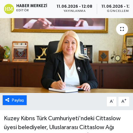
HABER MERKEZI
11.06.2026 - 12:08
11.06.2026 - 12:
ESENTEPE
EDITÖR
YAYINLANMA
GÜNCELLEME
GAZİMAĞUSA
GİRNE
GÜNDEM
GÜNEY KIBRIS
İÇ HABERLER
Paylaş
-
+
KÜLTÜR SANAT
A
A
LAPTA
Kuzey Kıbrıs Türk Cumhuriyeti'ndeki Cittaslow
üyesi belediyeler, Uluslararası Cittaslow Ağı
LEFKOŞA