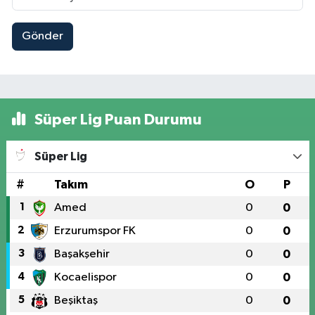
Gönder
Süper Lig Puan Durumu
Süper Lig
#
Takım
O
P
1
Amed
0
0
2
Erzurumspor FK
0
0
3
Başakşehir
0
0
4
Kocaelispor
0
0
5
Beşiktaş
0
0