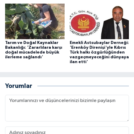
Tarım ve Doğal Kaynaklar
Emekli Astsubaylar Derneği:
Bakanlığı: 'Zararlılara karşı
'Erenköy Direnişi'yle Kıbrıs
doğal mücadelede büyük
Türk halkı özgürlüğünden
ilerleme sağlandı'
vazgeçmeyeceğini dünyaya
ilan etti'
Yorumlar