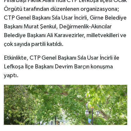
Pınarbaşı Piknik Alanı'nda CTP Lefkoşa İlçesi Ocak
Örgütü tarafından düzenlenen organizasyona;
MAGAZİN
CTP Genel Başkanı Sıla Usar İncirli, Girne Belediye
Başkanı Murat Şenkul, Değirmenlik-Akıncılar
Nöbetçi Eczaneler
Belediye Başkanı Ali Karavezirler, milletvekilleri ve
ÖZEL HABER
çok sayıda partili katıldı.
Etkinlikte, CTP Genel Başkanı Sıla Usar İncirli ile
SAĞLIK
Lefkoşa İlçe Başkanı Devrim Barçın konuşma
SİYASET
yaptı.
SPOR
TATLISU
TEKNOLOJİ