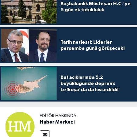
Başbakanlık Müsteşarı H.C.'ye
5 gün ek tutukluluk
Tarih netleşti: Liderler
perşembe günü görüşecek!
Baf açıklarında 5,2
büyüklüğünde deprem:
Lefkoşa'da da hissedildi!
EDITÖR HAKKINDA
Haber Merkezi