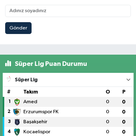
Gönder
Süper Lig Puan Durumu
Süper Lig
#
Takım
O
P
1
Amed
0
0
2
Erzurumspor FK
0
0
3
Başakşehir
0
0
4
Kocaelispor
0
0