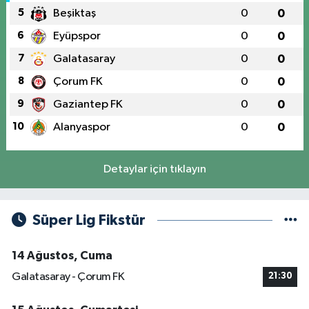
5
Beşiktaş
0
0
6
Eyüpspor
0
0
7
Galatasaray
0
0
8
Çorum FK
0
0
9
Gaziantep FK
0
0
10
Alanyaspor
0
0
Detaylar için tıklayın
Süper Lig Fikstür
14 Ağustos, Cuma
Galatasaray - Çorum FK
21:30