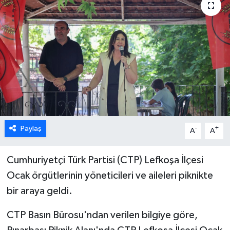
ESENTEPE
GAZİMAĞUSA
GİRNE
GÜNDEM
GÜNEY KIBRIS
Paylaş
-
+
A
A
İÇ HABERLER
Cumhuriyetçi Türk Partisi (CTP) Lefkoşa İlçesi
Ocak örgütlerinin yöneticileri ve aileleri piknikte
KÜLTÜR SANAT
bir araya geldi.
LAPTA
CTP Basın Bürosu'ndan verilen bilgiye göre,
LEFKOŞA