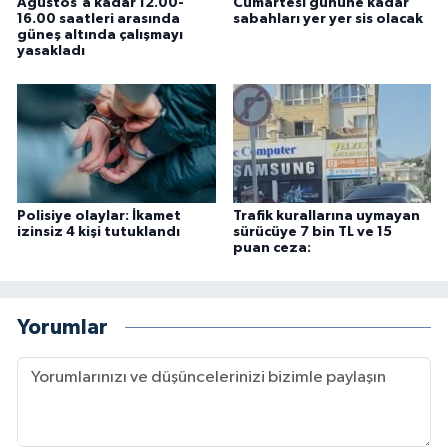
Ağustos'a kadar 12.00-
Cumartesi gününe kadar
16.00 saatleri arasında
sabahları yer yer sis olacak
güneş altında çalışmayı
yasakladı
Polisiye olaylar: İkamet
Trafik kurallarına uymayan
izinsiz 4 kişi tutuklandı
sürücüye 7 bin TL ve 15
puan ceza:
Yorumlar