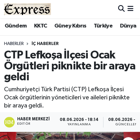
ALAYKÖY
Hava Durumu
Gündem
KKTC
Güney Kıbrıs
Türkiye
Dünya
ALSANCAK
Trafik Durumu
HABERLER
İÇ HABERLER
CTP Lefkoşa İlçesi Ocak
BİLİM
Süper Lig Puan Durumu ve Fikstür
Örgütleri piknikte bir araya
ÇATALKÖY
Tüm Manşetler
geldi
DÜNYA
Son Dakika Haberleri
Cumhuriyetçi Türk Partisi (CTP) Lefkoşa İlçesi
Ocak örgütlerinin yöneticileri ve aileleri piknikte
EĞİTİM
Haber Arşivi
bir araya geldi.
EKONOMİ
HABER MERKEZI
08.06.2026 - 18:14
08.06.2026 - 1
EDITÖR
YAYINLANMA
GÜNCELLEM
ENGLISH