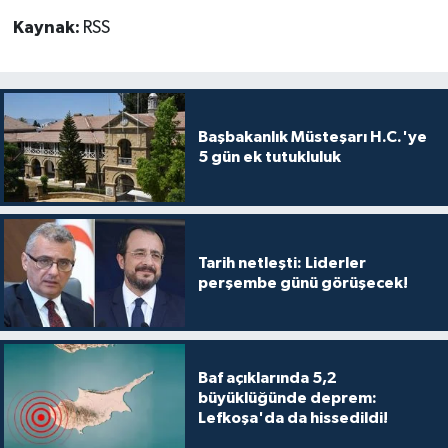
Kaynak:
RSS
MAGAZİN
Nöbetçi Eczaneler
Başbakanlık Müsteşarı H.C.'ye
ÖZEL HABER
5 gün ek tutukluluk
SAĞLIK
SİYASET
Tarih netleşti: Liderler
perşembe günü görüşecek!
SPOR
TATLISU
Baf açıklarında 5,2
büyüklüğünde deprem:
TEKNOLOJİ
Lefkoşa'da da hissedildi!