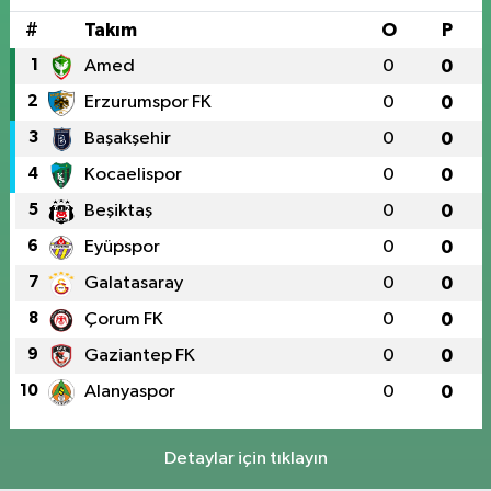
#
Takım
O
P
1
Amed
0
0
2
Erzurumspor FK
0
0
3
Başakşehir
0
0
4
Kocaelispor
0
0
5
Beşiktaş
0
0
6
Eyüpspor
0
0
7
Galatasaray
0
0
8
Çorum FK
0
0
9
Gaziantep FK
0
0
10
Alanyaspor
0
0
Detaylar için tıklayın