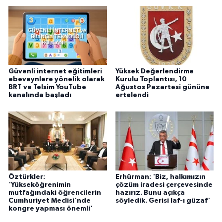
Güvenli internet eğitimleri
Yüksek Değerlendirme
ebeveynlere yönelik olarak
Kurulu Toplantısı, 10
BRT ve Telsim YouTube
Ağustos Pazartesi gününe
kanalında başladı
ertelendi
Öztürkler:
Erhürman: 'Biz, halkımızın
'Yükseköğrenimin
çözüm iradesi çerçevesinde
mutfağındaki öğrencilerin
hazırız. Bunu açıkça
Cumhuriyet Meclisi'nde
söyledik. Gerisi laf-ı güzaf'
kongre yapması önemli'