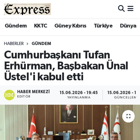
ALAYKÖY
Hava Durumu
Gündem
KKTC
Güney Kıbrıs
Türkiye
Dünya
ALSANCAK
Trafik Durumu
HABERLER
GÜNDEM
Cumhurbaşkanı Tufan
BİLİM
Süper Lig Puan Durumu ve Fikstür
Erhürman, Başbakan Ünal
ÇATALKÖY
Tüm Manşetler
Üstel'i kabul etti
DÜNYA
Son Dakika Haberleri
HABER MERKEZI
15.06.2026 - 19:45
15.06.2026 - 19
EDITÖR
YAYINLANMA
GÜNCELLEME
EĞİTİM
Haber Arşivi
EKONOMİ
ENGLISH