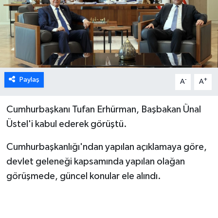
ESENTEPE
GAZİMAĞUSA
GİRNE
Paylaş
-
+
A
A
GÜNDEM
Cumhurbaşkanı Tufan Erhürman, Başbakan Ünal
GÜNEY KIBRIS
Üstel'i kabul ederek görüştü.
İÇ HABERLER
Cumhurbaşkanlığı'ndan yapılan açıklamaya göre,
devlet geleneği kapsamında yapılan olağan
KÜLTÜR SANAT
görüşmede, güncel konular ele alındı.
LAPTA
LEFKOŞA