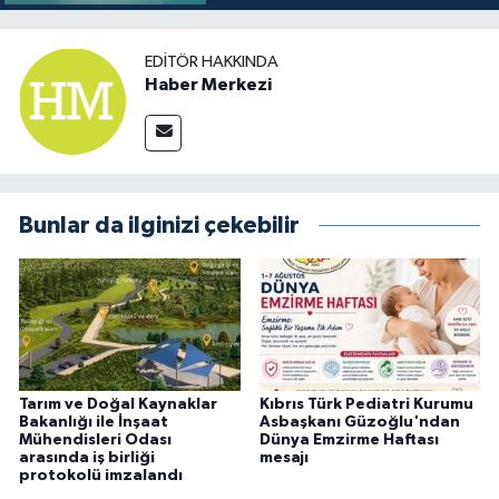
TİCARET
EDITÖR HAKKINDA
YAŞAM
Haber Merkezi
Bunlar da ilginizi çekebilir
Tarım ve Doğal Kaynaklar
Kıbrıs Türk Pediatri Kurumu
Bakanlığı ile İnşaat
Asbaşkanı Güzoğlu'ndan
Mühendisleri Odası
Dünya Emzirme Haftası
arasında iş birliği
mesajı
protokolü imzalandı