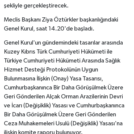
şekliyle gerçekleştirecek.
MAGAZİN
Meclis Başkanı Ziya Öztürkler başkanlığındaki
Genel Kurul, saat 14.20'de başladı.
Nöbetçi Eczaneler
Genel Kurul'un gündemindeki tasarılar arasında
ÖZEL HABER
Kuzey Kıbrıs Türk Cumhuriyeti Hükümeti ile
SAĞLIK
Türkiye Cumhuriyeti Hükümeti Arasında Sağlık
Hizmet Desteği Protokolünün Uygun
SİYASET
Bulunmasına İlişkin (Onay) Yasa Tasarısı,
Cumhurbaşkanınca Bir Daha Görüşülmek Üzere
SPOR
Geri Gönderilen Alçak Orman Arazilerinin Devri
ve İcarı (Değişiklik) Yasası ve Cumhurbaşkanınca
TATLISU
Bir Daha Görüşülmek Üzere Geri Gönderilen
TEKNOLOJİ
Ceza Muhakemeleri Usulü (Değişiklik) Yasası'na
ilişkin komite raporu bulunuyor.