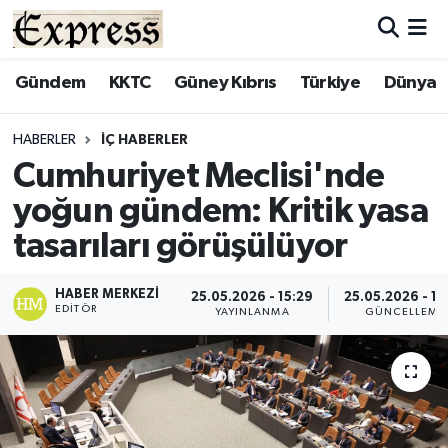
ALAYKÖY
Hava Durumu
Gündem
KKTC
Güney Kıbrıs
Türkiye
Dünya
ALSANCAK
Trafik Durumu
HABERLER
İÇ HABERLER
Cumhuriyet Meclisi'nde
BİLİM
Süper Lig Puan Durumu ve Fikstür
yoğun gündem: Kritik yasa
ÇATALKÖY
Tüm Manşetler
tasarıları görüşülüyor
DÜNYA
Son Dakika Haberleri
HABER MERKEZI
25.05.2026 - 15:29
25.05.2026 - 15
EDITÖR
YAYINLANMA
GÜNCELLEME
EĞİTİM
Haber Arşivi
EKONOMİ
ENGLISH