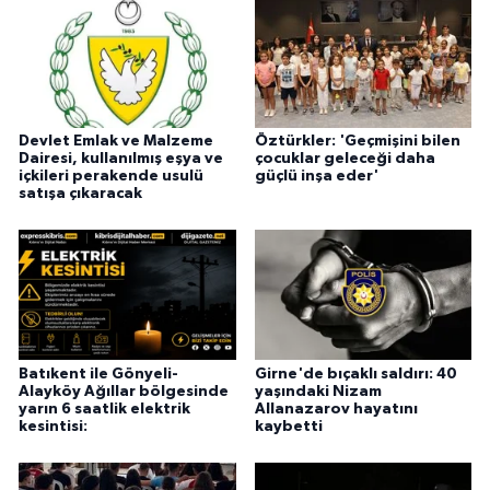
Devlet Emlak ve Malzeme
Öztürkler: 'Geçmişini bilen
Dairesi, kullanılmış eşya ve
çocuklar geleceği daha
içkileri perakende usulü
güçlü inşa eder'
satışa çıkaracak
Batıkent ile Gönyeli-
Girne'de bıçaklı saldırı: 40
Alayköy Ağıllar bölgesinde
yaşındaki Nizam
yarın 6 saatlik elektrik
Allanazarov hayatını
kesintisi:
kaybetti