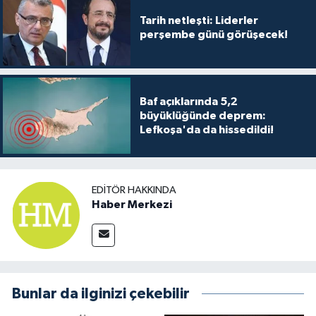
Tarih netleşti: Liderler
perşembe günü görüşecek!
Baf açıklarında 5,2
büyüklüğünde deprem:
Lefkoşa'da da hissedildi!
EDITÖR HAKKINDA
Haber Merkezi
Bunlar da ilginizi çekebilir