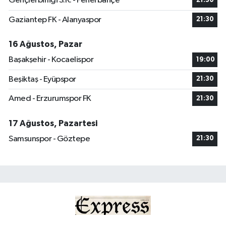
Gençlerbirliği S.K. - Fenerbahçe
21:30
Gaziantep FK - Alanyaspor
21:30
16 Ağustos, Pazar
Başakşehir - Kocaelispor
19:00
Beşiktaş - Eyüpspor
21:30
Amed - Erzurumspor FK
21:30
17 Ağustos, Pazartesi
Samsunspor - Göztepe
21:30