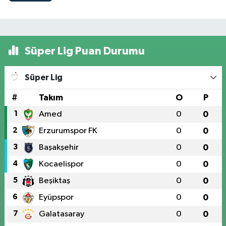
Süper Lig Puan Durumu
Süper Lig
#
Takım
O
P
1
Amed
0
0
2
Erzurumspor FK
0
0
3
Başakşehir
0
0
4
Kocaelispor
0
0
5
Beşiktaş
0
0
6
Eyüpspor
0
0
7
Galatasaray
0
0