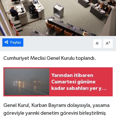
ESENTEPE
GAZİMAĞUSA
GİRNE
Paylaş
-
+
A
A
GÜNDEM
Cumhuriyet Meclisi Genel Kurulu toplandı.
GÜNEY KIBRIS
Yarından itibaren
İÇ HABERLER
Cumartesi gününe
kadar sabahları yer yer
KÜLTÜR SANAT
sis olacak
LAPTA
Genel Kurul, Kurban Bayramı dolayısıyla, yasama
göreviyle yarınki denetim görevini birleştirilmiş
LEFKOŞA