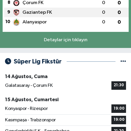
8
Çorum FK
0
0
9
Gaziantep FK
0
0
10
Alanyaspor
0
0
Detaylar için tıklayın
Süper Lig Fikstür
14 Ağustos, Cuma
Galatasaray - Çorum FK
21:30
15 Ağustos, Cumartesi
Konyaspor - Rizespor
19:00
Kasımpaşa - Trabzonspor
19:00