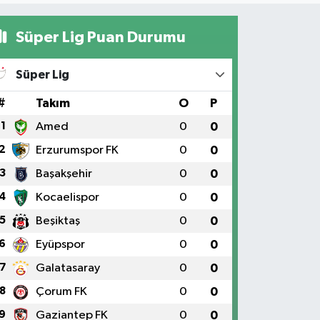
Süper Lig Puan Durumu
Süper Lig
#
Takım
O
P
1
Amed
0
0
2
Erzurumspor FK
0
0
3
Başakşehir
0
0
4
Kocaelispor
0
0
5
Beşiktaş
0
0
6
Eyüpspor
0
0
7
Galatasaray
0
0
8
Çorum FK
0
0
9
Gaziantep FK
0
0