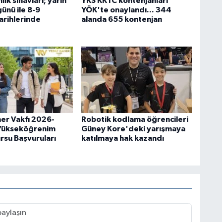
k sınavları; yarın
YKS KKTC kontenjanları
ünü ile 8-9
YÖK'te onaylandı... 344
arihlerinde
alanda 655 kontenjan
er Vakfı 2026-
Robotik kodlama öğrencileri
 Yükseköğrenim
Güney Kore'deki yarışmaya
rsu Başvuruları
katılmaya hak kazandı