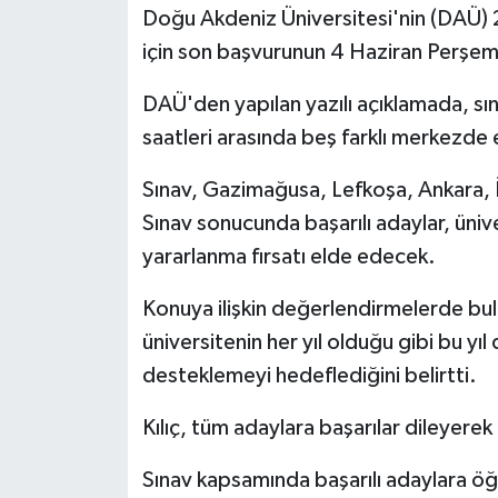
Doğu Akdeniz Üniversitesi'nin (DAÜ) 
için son başvurunun 4 Haziran Perşembe
MAGAZİN
DAÜ'den yapılan yazılı açıklamada, s
Nöbetçi Eczaneler
saatleri arasında beş farklı merkezde 
ÖZEL HABER
Sınav, Gazimağusa, Lefkoşa, Ankara, İ
Sınav sonucunda başarılı adaylar, üniv
SAĞLIK
yararlanma fırsatı elde edecek.
SİYASET
Konuya ilişkin değerlendirmelerde bul
SPOR
üniversitenin her yıl olduğu gibi bu yıl
desteklemeyi hedeflediğini belirtti.
TATLISU
Kılıç, tüm adaylara başarılar dileyerek
TEKNOLOJİ
Sınav kapsamında başarılı adaylara ö