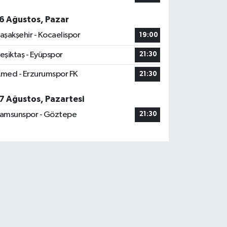
6 Ağustos, Pazar
aşakşehir - Kocaelispor
19:00
eşiktaş - Eyüpspor
21:30
med - Erzurumspor FK
21:30
7 Ağustos, Pazartesi
amsunspor - Göztepe
21:30