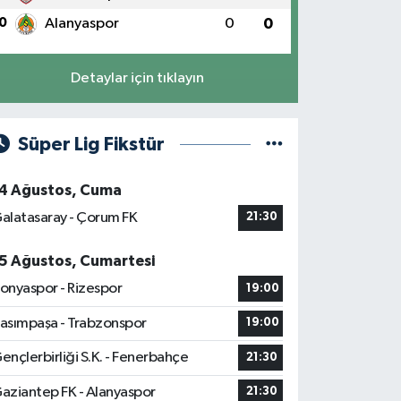
0
Alanyaspor
0
0
Detaylar için tıklayın
Süper Lig Fikstür
4 Ağustos, Cuma
alatasaray - Çorum FK
21:30
5 Ağustos, Cumartesi
onyaspor - Rizespor
19:00
asımpaşa - Trabzonspor
19:00
ençlerbirliği S.K. - Fenerbahçe
21:30
aziantep FK - Alanyaspor
21:30