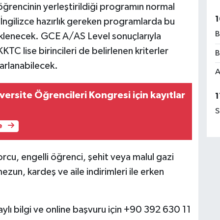
öğrencinin yerleştirildiği programın normal
1
 İngilizce hazırlık gereken programlarda bu
B
i eklenecek. GCE A/AS Level sonuçlarıyla
TC lise birincileri de belirlenen kriterler
B
arlanabilecek.
A
iversite Öğrencileri Kongresi için kayıtlar
1
S
e
rcu, engelli öğrenci, şehit veya malul gazi
ezun, kardeş ve aile indirimleri ile erken
ylı bilgi ve online başvuru için +90 392 630 11