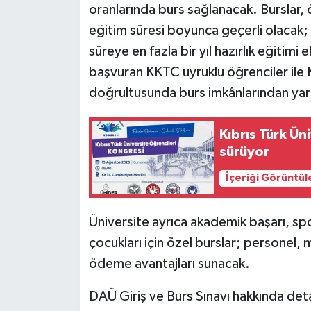
TİCARET
oranlarında burs sağlanacak. Burslar, 
eğitim süresi boyunca geçerli olacak;
YAŞAM
süreye en fazla bir yıl hazırlık eğitim
başvuran KKTC uyruklu öğrenciler ile KK
doğrultusunda burs imkânlarından yar
Kıbrıs Türk Ün
sürüyor
İçeriği Görüntül
Üniversite ayrıca akademik başarı, spo
çocukları için özel burslar; personel, m
ödeme avantajları sunacak.
DAÜ Giriş ve Burs Sınavı hakkında deta