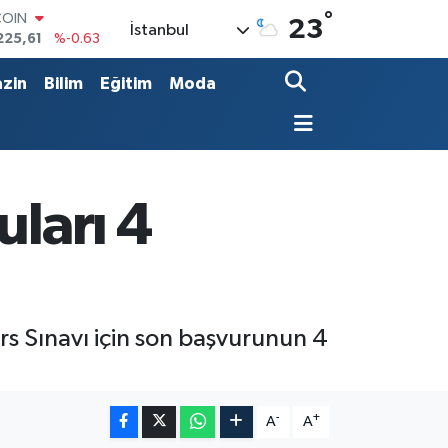
COIN
°
23
İstanbul
225,61
%-0.63
LAR
7143
%0.16
zin
Bilim
Eğitim
Moda
RO
0317
%-0.02
RLİN
2463
%0.07
M ALTIN
0.40
%0.45
uları 4
T100
799
%70
rs Sınavı için son başvurunun 4
-
+
A
A