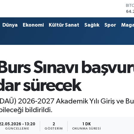
BIT
64.
DO
47,
Dünya
Ekonomi
Kültür Sanat
Sağlık
Spor
Maga
EU
55,
STE
64,
GRA
651
Burs Sınavı başvur
BİS
13.
dar sürecek
(DAÜ) 2026-2027 Akademik Yılı Giriş ve Bu
eceği bildirildi.
22.05.2026 - 13:20
2
1 DK
GÜNCELLEME
GÖSTERIM
OKUNMA SÜRESI