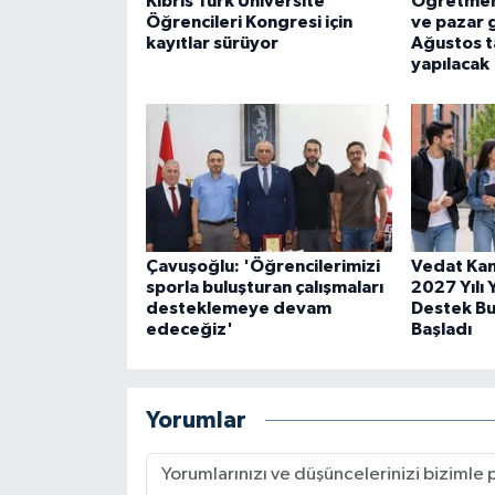
Kıbrıs Türk Üniversite
Öğretmenli
Öğrencileri Kongresi için
ve pazar g
kayıtlar sürüyor
Ağustos t
yapılacak
Çavuşoğlu: 'Öğrencilerimizi
Vedat Kan
sporla buluşturan çalışmaları
2027 Yılı
desteklemeye devam
Destek Bu
edeceğiz'
Başladı
Yorumlar