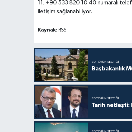
11, +90 533 820 10 40 numaralı telef
iletişim sağlanabiliyor.
Kaynak:
RSS
EDITÖRÜN SEÇTIĞI
Başbakanlık Mü
EDITÖRÜN SEÇTIĞI
Tarih netleşti
EDITÖRÜN SEÇTIĞI