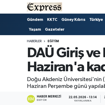
ALAYKÖY
Hava Durumu
Gündem
KKTC
Güney Kıbrıs
Türkiye
Yaşam
Gazeteler
ALSANCAK
Trafik Durumu
BİLİM
Süper Lig Puan Durumu ve Fikstür
HABERLER
EĞITIM
DAÜ Giriş ve 
ÇATALKÖY
Tüm Manşetler
Haziran'a ka
DÜNYA
Son Dakika Haberleri
EĞİTİM
Haber Arşivi
Doğu Akdeniz Üniversitesi'nin 
Haziran Perşembe günü yapılabil
EKONOMİ
HABER MERKEZI
22.05.2026 - 13:14
EDITÖR
ENGLISH
YAYINLANMA