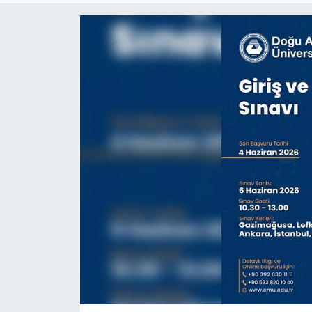
ESENTEPE
GAZİMAĞUSA
GİRNE
GÜNDEM
GÜNEY KIBRIS
İÇ HABERLER
KÜLTÜR SANAT
LAPTA
LEFKOŞA