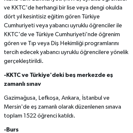
ve KKTC'de herhangi bir lise veya dengi okulda
MAGAZİN
dört yıl kesintisiz eğitim gören Türkiye
Cumhuriyeti veya yabancı uyruklu öğrenciler ile
Nöbetçi Eczaneler
KKTC'de ve Türkiye Cumhuriyeti'nde öğrenim
gören ve Tıp veya Diş Hekimliği programlarını
ÖZEL HABER
tercih edecek yabancı uyruklu öğrencilere yönelik
SAĞLIK
gerçekleştirildi.
SİYASET
-KKTC ve Türkiye'deki beş merkezde eş
zamanlı sınav
SPOR
Gazimağusa, Lefkoşa, Ankara, İstanbul ve
TATLISU
Mersin'de eş zamanlı olarak düzenlenen sınava
toplam 1522 öğrenci katıldı.
TEKNOLOJİ
-Burs