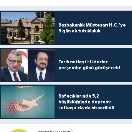
Başbakanlık Müsteşarı H.C.'ye
5 gün ek tutukluluk
Tarih netleşti: Liderler
perşembe günü görüşecek!
Baf açıklarında 5,2
büyüklüğünde deprem:
Lefkoşa'da da hissedildi!