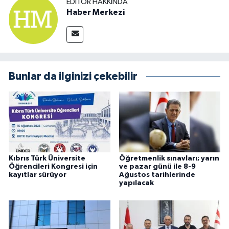
EDITÖR HAKKINDA
Haber Merkezi
Bunlar da ilginizi çekebilir
Kıbrıs Türk Üniversite
Öğretmenlik sınavları; yarın
Öğrencileri Kongresi için
ve pazar günü ile 8-9
kayıtlar sürüyor
Ağustos tarihlerinde
yapılacak