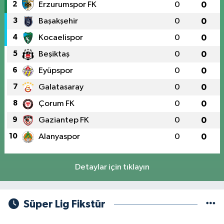
2
Erzurumspor FK
0
0
3
Başakşehir
0
0
4
Kocaelispor
0
0
5
Beşiktaş
0
0
6
Eyüpspor
0
0
7
Galatasaray
0
0
8
Çorum FK
0
0
9
Gaziantep FK
0
0
10
Alanyaspor
0
0
Detaylar için tıklayın
Süper Lig Fikstür