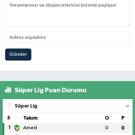
Gönder
Süper Lig Puan Durumu
Süper Lig
#
Takım
O
P
1
Amed
0
0