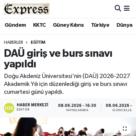
ALAYKÖY
Hava Durumu
Gündem
KKTC
Güney Kıbrıs
Türkiye
Dünya
ALSANCAK
Trafik Durumu
HABERLER
EĞITIM
DAÜ giriş ve burs sınavı
BİLİM
Süper Lig Puan Durumu ve Fikstür
yapıldı
ÇATALKÖY
Tüm Manşetler
Doğu Akdeniz Üniversitesi'nin (DAÜ) 2026-2027
Akademik Yılı için düzenlediği giriş ve burs sınavı
DÜNYA
Son Dakika Haberleri
cumartesi günü yapıldı.
EĞİTİM
Haber Arşivi
HABER MERKEZI
08.06.2026 - 16:30
08.06.2026 - 1
EDITÖR
YAYINLANMA
GÜNCELLEM
EKONOMİ
ENGLISH