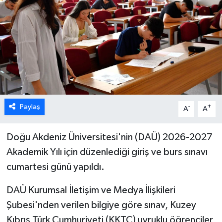
ESENTEPE
GAZİMAĞUSA
GİRNE
GÜNDEM
Paylaş
-
+
A
A
GÜNEY KIBRIS
Doğu Akdeniz Üniversitesi'nin (DAÜ) 2026-2027
İÇ HABERLER
Akademik Yılı için düzenlediği giriş ve burs sınavı
cumartesi günü yapıldı.
KÜLTÜR SANAT
DAÜ Kurumsal İletişim ve Medya İlişkileri
LAPTA
Şubesi'nden verilen bilgiye göre sınav, Kuzey
Kıbrıs Türk Cumhuriyeti (KKTC) uyruklu öğrenciler
LEFKOŞA