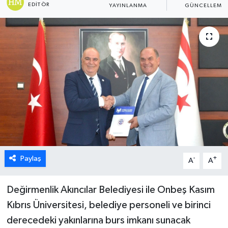
EDITÖR
YAYINLANMA
GÜNCELLEME
ESENTEPE
GAZİMAĞUSA
GİRNE
GÜNDEM
GÜNEY KIBRIS
İÇ HABERLER
Paylaş
-
+
A
A
KÜLTÜR SANAT
Değirmenlik Akıncılar Belediyesi ile Onbeş Kasım
LAPTA
Kıbrıs Üniversitesi, belediye personeli ve birinci
derecedeki yakınlarına burs imkanı sunacak
LEFKOŞA