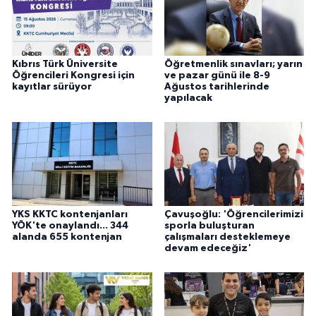
Kıbrıs Türk Üniversite
Öğretmenlik sınavları; yarın
Öğrencileri Kongresi için
ve pazar günü ile 8-9
kayıtlar sürüyor
Ağustos tarihlerinde
yapılacak
YKS KKTC kontenjanları
Çavuşoğlu: 'Öğrencilerimizi
YÖK'te onaylandı... 344
sporla buluşturan
alanda 655 kontenjan
çalışmaları desteklemeye
devam edeceğiz'