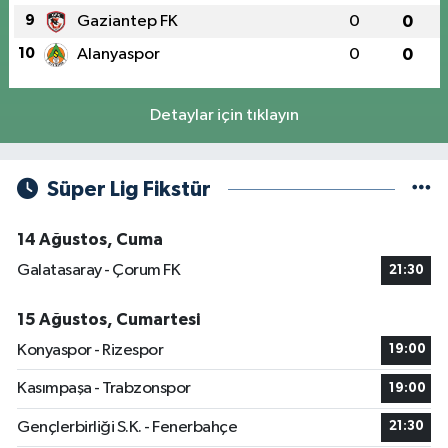
9
Gaziantep FK
0
0
10
Alanyaspor
0
0
Detaylar için tıklayın
Süper Lig Fikstür
14 Ağustos, Cuma
Galatasaray - Çorum FK
21:30
15 Ağustos, Cumartesi
Konyaspor - Rizespor
19:00
Kasımpaşa - Trabzonspor
19:00
Gençlerbirliği S.K. - Fenerbahçe
21:30