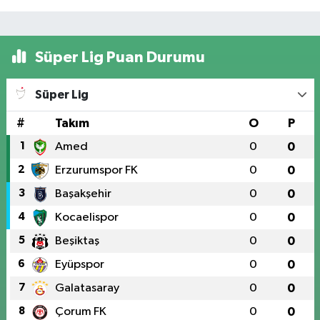
Süper Lig Puan Durumu
Süper Lig
#
Takım
O
P
1
Amed
0
0
2
Erzurumspor FK
0
0
3
Başakşehir
0
0
4
Kocaelispor
0
0
5
Beşiktaş
0
0
6
Eyüpspor
0
0
7
Galatasaray
0
0
8
Çorum FK
0
0