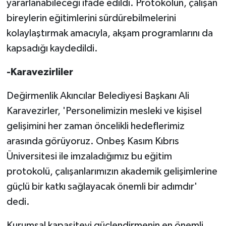
yararlanabileceği ifade edildi. Protokolün, çalışan
TİCARET
bireylerin eğitimlerini sürdürebilmelerini
YAŞAM
kolaylaştırmak amacıyla, akşam programlarını da
kapsadığı kaydedildi.
-Karavezirliler
Değirmenlik Akıncılar Belediyesi Başkanı Ali
Karavezirler, 'Personelimizin mesleki ve kişisel
gelişimini her zaman öncelikli hedeflerimiz
arasında görüyoruz. Onbeş Kasım Kıbrıs
Üniversitesi ile imzaladığımız bu eğitim
protokolü, çalışanlarımızın akademik gelişimlerine
güçlü bir katkı sağlayacak önemli bir adımdır'
dedi.
Kurumsal kapasiteyi güçlendirmenin en önemli