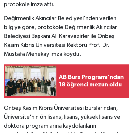
protokole imza attı.
MAGAZİN
Değirmenlik Akıncılar Belediyesi'nden verilen
bilgiye göre, protokole Değirmenlik Akıncılar
Nöbetçi Eczaneler
Belediyesi Başkanı Ali Karavezirler ile Onbeş
ÖZEL HABER
Kasım Kıbrıs Üniversitesi Rektörü Prof. Dr.
Mustafa Menekay imza koydu.
SAĞLIK
SİYASET
AB Burs Programı'ndan
18 öğrenci mezun oldu
SPOR
TATLISU
Onbeş Kasım Kıbrıs Üniversitesi burslarından,
Üniversite'nin ön lisans, lisans, yüksek lisans ve
TEKNOLOJİ
doktora programlarına kaydolanların