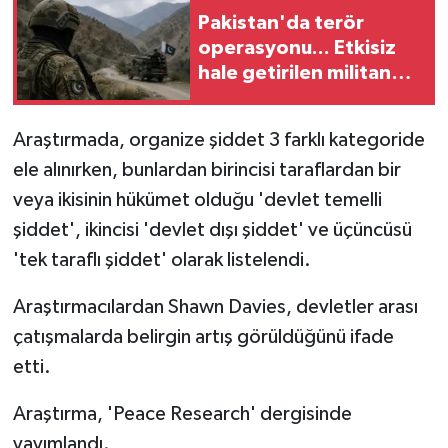
Pakistan'da terör
operasyonu... Etkisiz
hale getirilen militan
sayısı 83'e yükseldi
Araştırmada, organize şiddet 3 farklı kategoride
ele alınırken, bunlardan birincisi taraflardan bir
veya ikisinin hükümet olduğu 'devlet temelli
şiddet', ikincisi 'devlet dışı şiddet' ve üçüncüsü
'tek taraflı şiddet' olarak listelendi.
Araştırmacılardan Shawn Davies, devletler arası
çatışmalarda belirgin artış görüldüğünü ifade
etti.
Araştırma, 'Peace Research' dergisinde
yayımlandı.