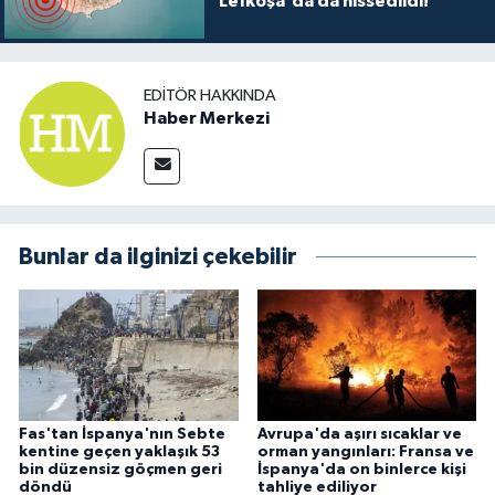
Lefkoşa'da da hissedildi!
EDITÖR HAKKINDA
Haber Merkezi
Bunlar da ilginizi çekebilir
Fas'tan İspanya'nın Sebte
Avrupa'da aşırı sıcaklar ve
kentine geçen yaklaşık 53
orman yangınları: Fransa ve
bin düzensiz göçmen geri
İspanya'da on binlerce kişi
döndü
tahliye ediliyor