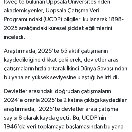
İsveç'te bulunan Uppsala Üniversitesinden
akademisyenler, Uppsala Çatışma Veri
MAGAZİN
Programı'ndaki (UCDP) bilgileri kullanarak 1898-
2025 aralığındaki küresel şiddet eğilimlerini
Nöbetçi Eczaneler
inceledi.
ÖZEL HABER
Araştırmada, 2025'te 65 aktif çatışmanın
SAĞLIK
kaydedildiğine dikkat çekilerek, devletler arası
çatışmaların hızla artarak İkinci Dünya Savaşı'ndan
SİYASET
bu yana en yüksek seviyesine ulaştığı belirtildi.
SPOR
Devletler arasındaki doğrudan çatışmaların
2024'e oranla 2025'te 2 katına çıktığı kaydedilen
TATLISU
araştırmada, '2025'te devletler arası çatışma
sayısı 8 olarak kayda geçti. Bu, UCDP'nin
TEKNOLOJİ
1946'da veri toplamaya başlamasından bu yana