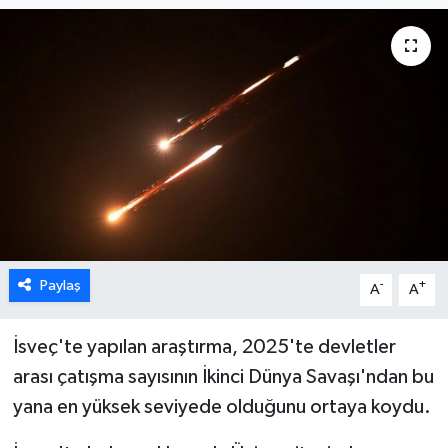
ESENTEPE
GAZİMAĞUSA
GİRNE
GÜNDEM
GÜNEY KIBRIS
Paylaş
-
+
A
A
İÇ HABERLER
KÜLTÜR SANAT
İsveç'te yapılan araştırma, 2025'te devletler
arası çatışma sayısının İkinci Dünya Savaşı'ndan bu
LAPTA
yana en yüksek seviyede olduğunu ortaya koydu.
LEFKOŞA