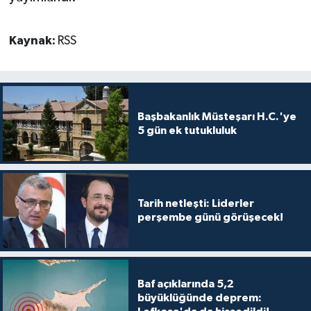
Kaynak:
RSS
Başbakanlık Müsteşarı H.C.'ye
5 gün ek tutukluluk
Tarih netleşti: Liderler
perşembe günü görüşecek!
Baf açıklarında 5,2
büyüklüğünde deprem: