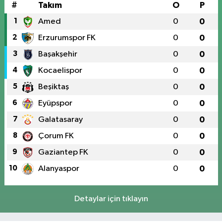
#
Takım
O
P
1
Amed
0
0
2
Erzurumspor FK
0
0
3
Başakşehir
0
0
4
Kocaelispor
0
0
5
Beşiktaş
0
0
6
Eyüpspor
0
0
7
Galatasaray
0
0
8
Çorum FK
0
0
9
Gaziantep FK
0
0
10
Alanyaspor
0
0
Detaylar için tıklayın