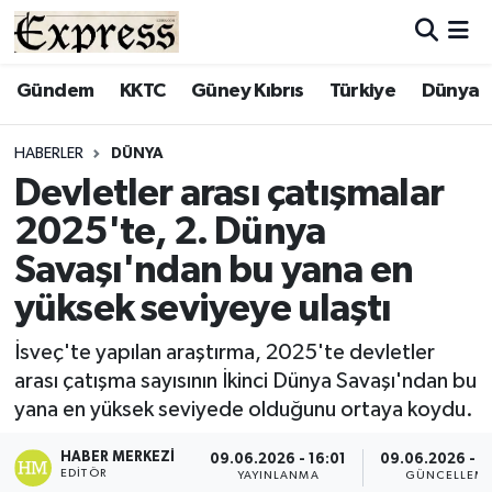
ALAYKÖY
Hava Durumu
Gündem
KKTC
Güney Kıbrıs
Türkiye
Dünya
ALSANCAK
Trafik Durumu
HABERLER
DÜNYA
Devletler arası çatışmalar
BİLİM
Süper Lig Puan Durumu ve Fikstür
2025'te, 2. Dünya
ÇATALKÖY
Tüm Manşetler
Savaşı'ndan bu yana en
yüksek seviyeye ulaştı
DÜNYA
Son Dakika Haberleri
İsveç'te yapılan araştırma, 2025'te devletler
EĞİTİM
Haber Arşivi
arası çatışma sayısının İkinci Dünya Savaşı'ndan bu
yana en yüksek seviyede olduğunu ortaya koydu.
EKONOMİ
HABER MERKEZI
09.06.2026 - 16:01
09.06.2026 - 1
ENGLISH
EDITÖR
YAYINLANMA
GÜNCELLEM