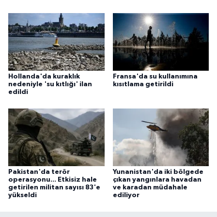
Hollanda'da kuraklık
Fransa'da su kullanımına
nedeniyle 'su kıtlığı' ilan
kısıtlama getirildi
edildi
Pakistan'da terör
Yunanistan'da iki bölgede
operasyonu... Etkisiz hale
çıkan yangınlara havadan
getirilen militan sayısı 83'e
ve karadan müdahale
yükseldi
ediliyor