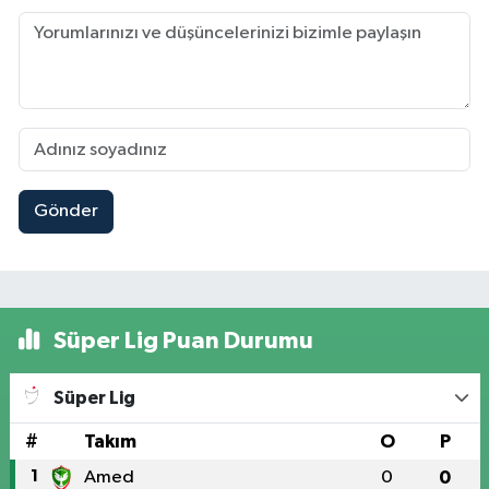
Gönder
Süper Lig Puan Durumu
Süper Lig
#
Takım
O
P
1
Amed
0
0