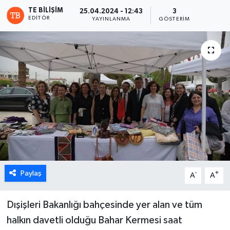
TE BILIŞIM
25.04.2024 - 12:43
3
ESENTEPE
EDITÖR
YAYINLANMA
GÖSTERIM
GAZİMAĞUSA
GİRNE
GÜNDEM
GÜNEY KIBRIS
İÇ HABERLER
Paylaş
-
+
KÜLTÜR SANAT
A
A
LAPTA
Dışişleri Bakanlığı bahçesinde yer alan ve tüm
halkın davetli olduğu Bahar Kermesi saat
LEFKOŞA