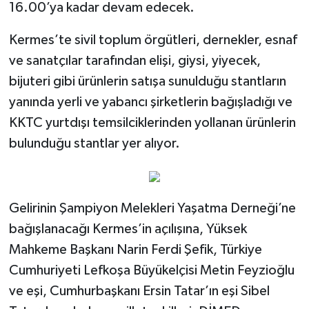
16.00’ya kadar devam edecek.
MAGAZİN
Kermes’te sivil toplum örgütleri, dernekler, esnaf
ve sanatçılar tarafından elişi, giysi, yiyecek,
Nöbetçi Eczaneler
bijuteri gibi ürünlerin satışa sunulduğu stantların
yanında yerli ve yabancı şirketlerin bağışladığı ve
ÖZEL HABER
KKTC yurtdışı temsilciklerinden yollanan ürünlerin
SAĞLIK
bulunduğu stantlar yer alıyor.
SİYASET
Gelirinin Şampiyon Melekleri Yaşatma Derneği’ne
SPOR
bağışlanacağı Kermes’in açılışına, Yüksek
TATLISU
Mahkeme Başkanı Narin Ferdi Şefik, Türkiye
Cumhuriyeti Lefkoşa Büyükelçisi Metin Feyzioğlu
TEKNOLOJİ
ve eşi, Cumhurbaşkanı Ersin Tatar’ın eşi Sibel