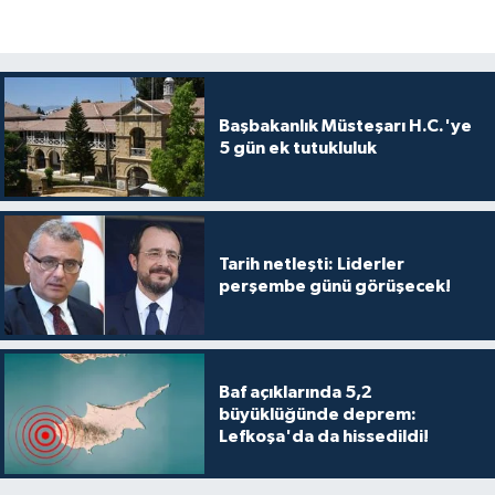
Başbakanlık Müsteşarı H.C.'ye
5 gün ek tutukluluk
Tarih netleşti: Liderler
perşembe günü görüşecek!
Baf açıklarında 5,2
büyüklüğünde deprem:
Lefkoşa'da da hissedildi!