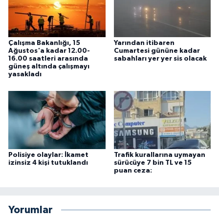
Çalışma Bakanlığı, 15
Yarından itibaren
Ağustos'a kadar 12.00-
Cumartesi gününe kadar
16.00 saatleri arasında
sabahları yer yer sis olacak
güneş altında çalışmayı
yasakladı
Polisiye olaylar: İkamet
Trafik kurallarına uymayan
izinsiz 4 kişi tutuklandı
sürücüye 7 bin TL ve 15
puan ceza:
Yorumlar