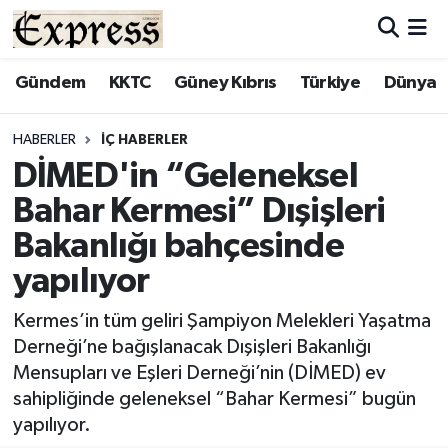
ALAYKÖY
Hava Durumu
Gündem
KKTC
Güney Kıbrıs
Türkiye
Dünya
ALSANCAK
Trafik Durumu
HABERLER
İÇ HABERLER
DİMED'in “Geleneksel
BİLİM
Süper Lig Puan Durumu ve Fikstür
Bahar Kermesi” Dışişleri
ÇATALKÖY
Tüm Manşetler
Bakanlığı bahçesinde
yapılıyor
DÜNYA
Son Dakika Haberleri
Kermes’in tüm geliri Şampiyon Melekleri Yaşatma
EĞİTİM
Haber Arşivi
Derneği’ne bağışlanacak Dışişleri Bakanlığı
Mensupları ve Eşleri Derneği’nin (DİMED) ev
EKONOMİ
sahipliğinde geleneksel “Bahar Kermesi” bugün
yapılıyor.
ENGLISH