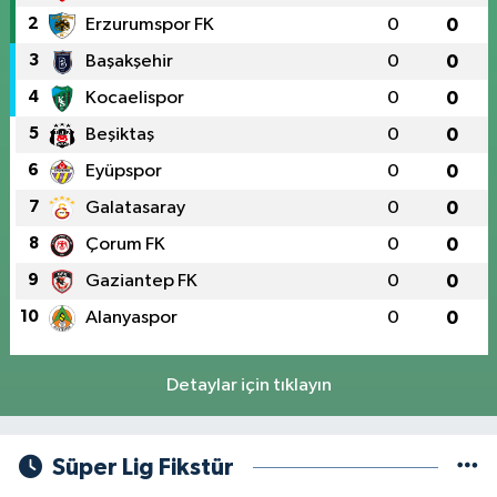
2
Erzurumspor FK
0
0
3
Başakşehir
0
0
4
Kocaelispor
0
0
5
Beşiktaş
0
0
6
Eyüpspor
0
0
7
Galatasaray
0
0
8
Çorum FK
0
0
9
Gaziantep FK
0
0
10
Alanyaspor
0
0
Detaylar için tıklayın
Süper Lig Fikstür