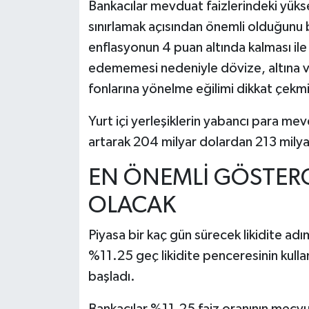
Bankacılar mevduat faizlerindeki yüks
sınırlamak açısından önemli olduğunu be
enflasyonun 4 puan altında kalması ile 
edememesi nedeniyle dövize, altına v
fonlarına yönelme eğilimi dikkat çekmi
Yurt içi yerleşiklerin yabancı para mev
artarak 204 milyar dolardan 213 milyar 
EN ÖNEMLİ GÖSTERG
OLACAK
Piyasa bir kaç gün sürecek likidite adım
%11.25 geç likidite penceresinin kulla
başladı.