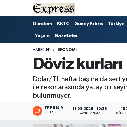
ALAYKÖY
Hava Durumu
Gündem
KKTC
Güney Kıbrıs
Türkiye
Yaşam
Gazeteler
ALSANCAK
Trafik Durumu
BİLİM
Süper Lig Puan Durumu ve Fikstür
HABERLER
EKONOMI
Döviz kurları
ÇATALKÖY
Tüm Manşetler
Dolar/TL hafta başına da sert y
DÜNYA
Son Dakika Haberleri
ile rekor arasında yatay bir se
EĞİTİM
Haber Arşivi
bulunmuyor.
EKONOMİ
TE BILIŞIM
11.08.2020 - 10:26
18
EDITÖR
YAYINLANMA
GÖSTE
ENGLISH