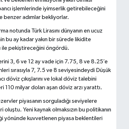
t ve beklenen enflasyona yakın olması
ncı işlemlerinde iyimserlik getirebileceğini
e benzer adımlar bekliyorlar.
rma notunda Türk Lirasını dünyanın en ucuz
n bu ay kadar yakın bir sürede likidite
şı ile pekiştireceğini öngördü.
ni 3, 6 ve 12 ay vade için 7.75, 8 ve 8.25’e
eri sırasıyla 7, 7.5 ve 8 seviyesindeydi Düşük
ı döviz çıkışlarını ve lokal döviz talebini
110 milyar doları aşan döviz arzı yarattı.
rezervler piyasanın sorguladığı seviyelere
eri oluştu. Yeni kaynak olmaksızın bu politikanın
 yönünde kuvvetlenen piyasa beklentileri