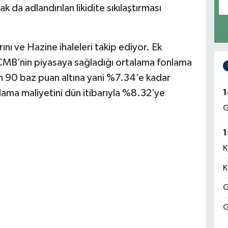
ak da adlandırılan likidite sıkılaştırması
nı ve Hazine ihaleleri takip ediyor. Ek
CMB’nin piyasaya sağladığı ortalama fonlama
in 90 baz puan altına yani %7.34’e kadar
1
lama maliyetini dün itibarıyla %8.32’ye
G
1
K
K
G
G