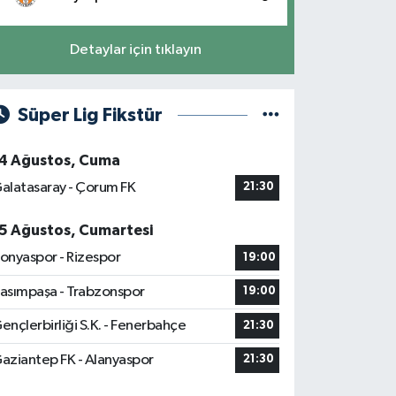
Detaylar için tıklayın
Süper Lig Fikstür
4 Ağustos, Cuma
alatasaray - Çorum FK
21:30
5 Ağustos, Cumartesi
onyaspor - Rizespor
19:00
asımpaşa - Trabzonspor
19:00
ençlerbirliği S.K. - Fenerbahçe
21:30
aziantep FK - Alanyaspor
21:30