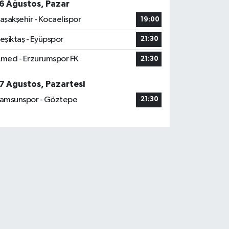
6 Ağustos, Pazar
aşakşehir - Kocaelispor
19:00
eşiktaş - Eyüpspor
21:30
med - Erzurumspor FK
21:30
7 Ağustos, Pazartesi
amsunspor - Göztepe
21:30