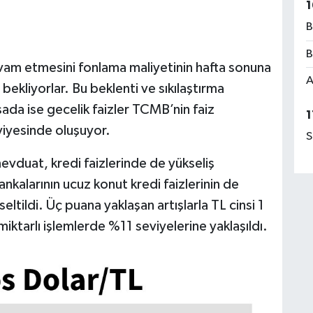
1
B
B
evam etmesini fonlama maliyetinin hafta sonuna
A
kliyorlar. Bu beklenti ve sıkılaştırma
asada ise gecelik faizler TCMB’nin faiz
1
iyesinde oluşuyor.
S
evduat, kredi faizlerinde de yükseliş
nkalarının ucuz konut kredi faizlerinin de
eltildi. Üç puana yaklaşan artışlarla TL cinsi 1
iktarlı işlemlerde %11 seviyelerine yaklaşıldı.