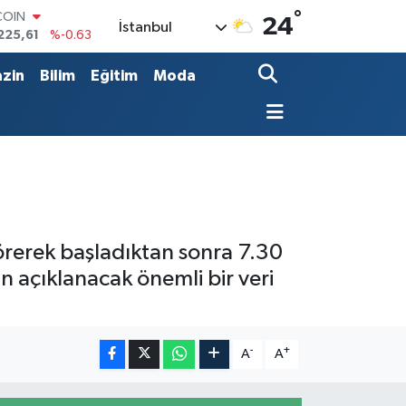
COIN
°
225,61
%-0.63
24
İstanbul
LAR
7143
%0.16
zin
Bilim
Eğitim
Moda
RO
0317
%-0.02
RLİN
2463
%0.07
M ALTIN
4.81
%1.44
T100
799
%70
görerek başladıktan sonra 7.30
n açıklanacak önemli bir veri
-
+
A
A