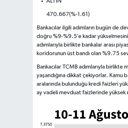
ALTIN
TİCARET
470.667(%-1.61)
YAŞAM
Bankacılar ilgili adımların bugün de d
doğru %9-%9.5’e kadar yükselmesini be
adımlarıyla birlikte bankalar arası piy
koridorunun üst bandı olan %9.75 sev
Bankacılar TCMB adımlarıyla birlikte m
yaşandığına dikkat çekiyorlar. Kamu ba
aralarında bulunduğu kredi faizleri yüks
ay vadeli mevduat faizlerinde yüksek m