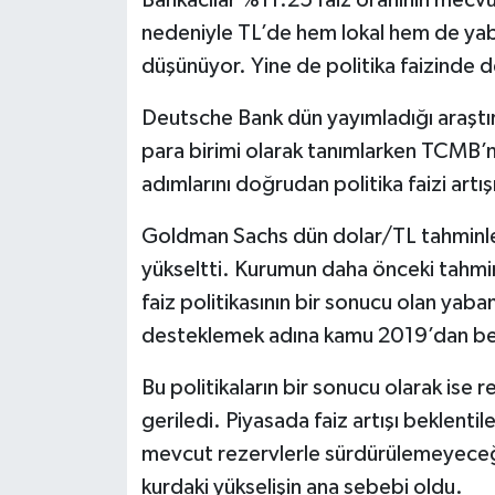
Bankacılar %11.25 faiz oranının mecvu
nedeniyle TL’de hem lokal hem de yaba
düşünüyor. Yine de politika faizinde d
Deutsche Bank dün yayımladığı araştı
para birimi olarak tanımlarken TCMB’ni
adımlarını doğrudan politika faizi artı
Goldman Sachs dün dolar/TL tahminleri
yükseltti. Kurumun daha önceki tahminl
faiz politikasının bir sonucu olan yabanc
desteklemek adına kamu 2019’dan beri 
Bu politikaların bir sonucu olarak ise 
geriledi. Piyasada faiz artışı beklentil
mevcut rezervlerle sürdürülemeyeceği
kurdaki yükselişin ana sebebi oldu.