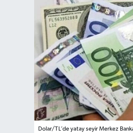
ESENTEPE
GAZİMAĞUSA
GİRNE
GÜNDEM
GÜNEY KIBRIS
İÇ HABERLER
KÜLTÜR SANAT
LAPTA
Dolar/TL’de yatay seyir Merkez Bankas
LEFKOŞA