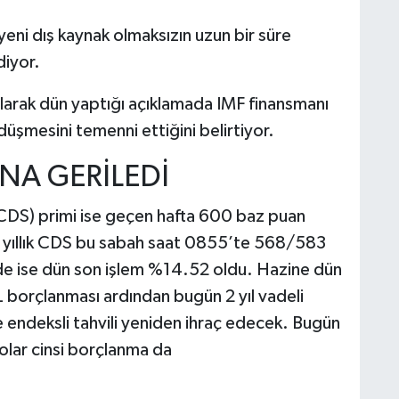
eni dış kaynak olmaksızın uzun bir süre
iyor.
arak dün yaptığı açıklamada IMF finansmanı
üşmesini temenni ettiğini belirtiyor.
INA GERİLEDİ
sı (CDS) primi ise geçen hafta 600 baz puan
 5 yıllık CDS bu sabah saat 0855’te 568/583
lde ise dün son işlem %14.52 oldu. Hazine dün
L borçlanması ardından bugün 2 yıl vadeli
ye endeksli tahvili yeniden ihraç edecek. Bugün
dolar cinsi borçlanma da