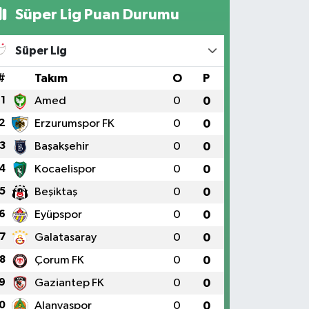
Süper Lig Puan Durumu
Süper Lig
#
Takım
O
P
1
Amed
0
0
2
Erzurumspor FK
0
0
3
Başakşehir
0
0
4
Kocaelispor
0
0
5
Beşiktaş
0
0
6
Eyüpspor
0
0
7
Galatasaray
0
0
8
Çorum FK
0
0
9
Gaziantep FK
0
0
0
Alanyaspor
0
0