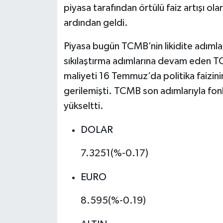
piyasa tarafından örtülü faiz artışı olar
ardından geldi.
MAGAZİN
Piyasa bugün TCMB’nin likidite adımları
Nöbetçi Eczaneler
sıkılaştırma adımlarına devam eden T
ÖZEL HABER
maliyeti 16 Temmuz’da politika faizin
gerilemişti. TCMB son adımlarıyla fon
SAĞLIK
yükseltti.
SİYASET
DOLAR
SPOR
7.3251(%-0.17)
TATLISU
EURO
8.595(%-0.19)
TEKNOLOJİ