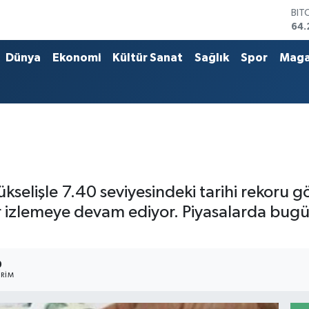
BIT
64.
DO
47,
Dünya
Ekonomi
Kültür Sanat
Sağlık
Spor
Maga
EU
55,
STE
64,
GRA
657
BİS
13.
ükselişle 7.40 seviyesindeki tarihi rekoru 
yir izlemeye devam ediyor. Piyasalarda bugü
0
RIM