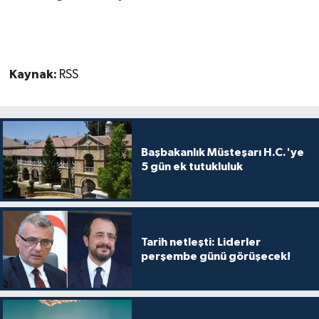
MAGAZİN
Nöbetçi Eczaneler
Kaynak:
RSS
ÖZEL HABER
SAĞLIK
Başbakanlık Müsteşarı H.C.'ye
5 gün ek tutukluluk
SİYASET
SPOR
Tarih netleşti: Liderler
TATLISU
perşembe günü görüşecek!
TEKNOLOJİ