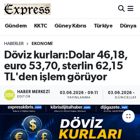
ALAYKÖY
Hava Durumu
Gündem
KKTC
Güney Kıbrıs
Türkiye
Dünya
ALSANCAK
Trafik Durumu
HABERLER
EKONOMI
Döviz kurları:Dolar 46,18,
BİLİM
Süper Lig Puan Durumu ve Fikstür
euro 53,70, sterlin 62,15
ÇATALKÖY
Tüm Manşetler
TL'den işlem görüyor
DÜNYA
Son Dakika Haberleri
HABER MERKEZI
03.06.2026 - 09:11
03.06.2026 - 0
EDITÖR
YAYINLANMA
GÜNCELLEM
EĞİTİM
Haber Arşivi
EKONOMİ
ENGLISH