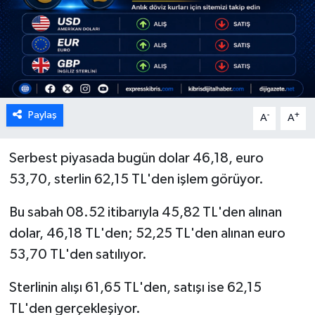
ESENTEPE
GAZİMAĞUSA
GİRNE
Paylaş
-
+
A
A
GÜNDEM
Serbest piyasada bugün dolar 46,18, euro
GÜNEY KIBRIS
53,70, sterlin 62,15 TL'den işlem görüyor.
İÇ HABERLER
Bu sabah 08.52 itibarıyla 45,82 TL'den alınan
dolar, 46,18 TL'den; 52,25 TL'den alınan euro
KÜLTÜR SANAT
53,70 TL'den satılıyor.
LAPTA
Sterlinin alışı 61,65 TL'den, satışı ise 62,15
TL'den gerçekleşiyor.
LEFKOŞA