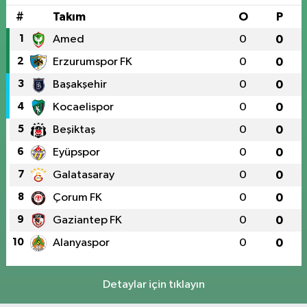
#
Takım
O
P
1
Amed
0
0
2
Erzurumspor FK
0
0
3
Başakşehir
0
0
4
Kocaelispor
0
0
5
Beşiktaş
0
0
6
Eyüpspor
0
0
7
Galatasaray
0
0
8
Çorum FK
0
0
9
Gaziantep FK
0
0
10
Alanyaspor
0
0
Detaylar için tıklayın