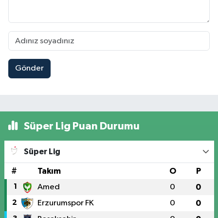
Gönder
Süper Lig Puan Durumu
Süper Lig
#
Takım
O
P
1
Amed
0
0
2
Erzurumspor FK
0
0