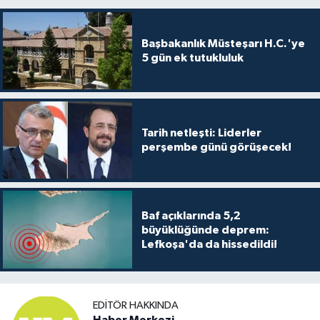
Başbakanlık Müsteşarı H.C.'ye
5 gün ek tutukluluk
Tarih netleşti: Liderler
perşembe günü görüşecek!
Baf açıklarında 5,2
büyüklüğünde deprem:
Lefkoşa'da da hissedildi!
EDITÖR HAKKINDA
Haber Merkezi