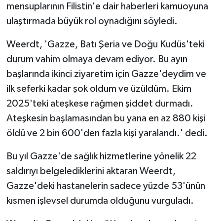
TİCARET
mensuplarının Filistin'e dair haberleri kamuoyuna
ulaştırmada büyük rol oynadığını söyledi.
YAŞAM
Weerdt, 'Gazze, Batı Şeria ve Doğu Kudüs'teki
durum vahim olmaya devam ediyor. Bu ayın
başlarında ikinci ziyaretim için Gazze'deydim ve
ilk seferki kadar şok oldum ve üzüldüm. Ekim
2025'teki ateşkese rağmen şiddet durmadı.
Ateşkesin başlamasından bu yana en az 880 kişi
öldü ve 2 bin 600'den fazla kişi yaralandı.' dedi.
Bu yıl Gazze'de sağlık hizmetlerine yönelik 22
saldırıyı belgelediklerini aktaran Weerdt,
Gazze'deki hastanelerin sadece yüzde 53'ünün
kısmen işlevsel durumda olduğunu vurguladı.