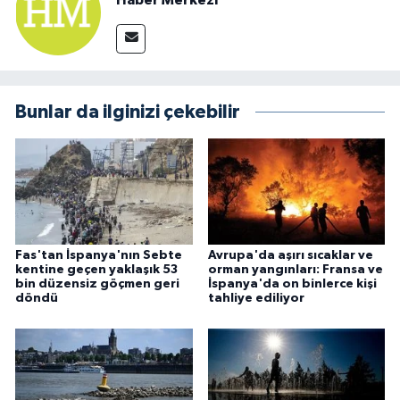
Bunlar da ilginizi çekebilir
Fas'tan İspanya'nın Sebte
Avrupa'da aşırı sıcaklar ve
kentine geçen yaklaşık 53
orman yangınları: Fransa ve
bin düzensiz göçmen geri
İspanya'da on binlerce kişi
döndü
tahliye ediliyor