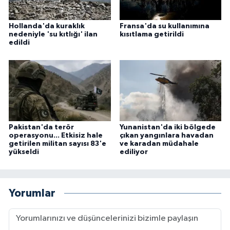
Hollanda'da kuraklık
Fransa'da su kullanımına
nedeniyle 'su kıtlığı' ilan
kısıtlama getirildi
edildi
Pakistan'da terör
Yunanistan'da iki bölgede
operasyonu... Etkisiz hale
çıkan yangınlara havadan
getirilen militan sayısı 83'e
ve karadan müdahale
yükseldi
ediliyor
Yorumlar