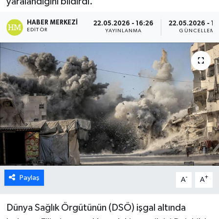
yaralandığını bildirdi.
ESENTEPE
HABER MERKEZI
22.05.2026 - 16:26
22.05.2026 - 16
EDITÖR
YAYINLANMA
GÜNCELLEME
GAZİMAĞUSA
GİRNE
GÜNDEM
GÜNEY KIBRIS
İÇ HABERLER
KÜLTÜR SANAT
Paylaş
-
+
A
A
LAPTA
Dünya Sağlık Örgütünün (DSÖ) işgal altında
LEFKOŞA