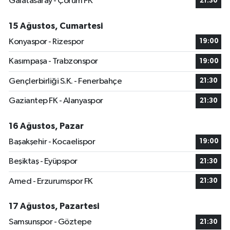
Galatasaray - Çorum FK
21:30
15 Ağustos, Cumartesi
Konyaspor - Rizespor
19:00
Kasımpaşa - Trabzonspor
19:00
Gençlerbirliği S.K. - Fenerbahçe
21:30
Gaziantep FK - Alanyaspor
21:30
16 Ağustos, Pazar
Başakşehir - Kocaelispor
19:00
Beşiktaş - Eyüpspor
21:30
Amed - Erzurumspor FK
21:30
17 Ağustos, Pazartesi
Samsunspor - Göztepe
21:30