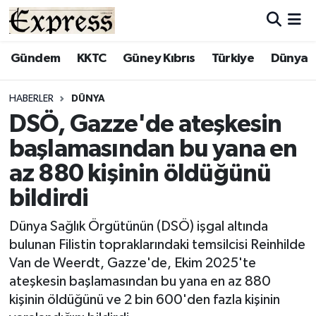
ALAYKÖY
Hava Durumu
Gündem
KKTC
Güney Kıbrıs
Türkiye
Dünya
ALSANCAK
Trafik Durumu
HABERLER
DÜNYA
DSÖ, Gazze'de ateşkesin
BİLİM
Süper Lig Puan Durumu ve Fikstür
başlamasından bu yana en
ÇATALKÖY
Tüm Manşetler
az 880 kişinin öldüğünü
bildirdi
DÜNYA
Son Dakika Haberleri
Dünya Sağlık Örgütünün (DSÖ) işgal altında
EĞİTİM
Haber Arşivi
bulunan Filistin topraklarındaki temsilcisi Reinhilde
Van de Weerdt, Gazze'de, Ekim 2025'te
EKONOMİ
ateşkesin başlamasından bu yana en az 880
kişinin öldüğünü ve 2 bin 600'den fazla kişinin
ENGLISH