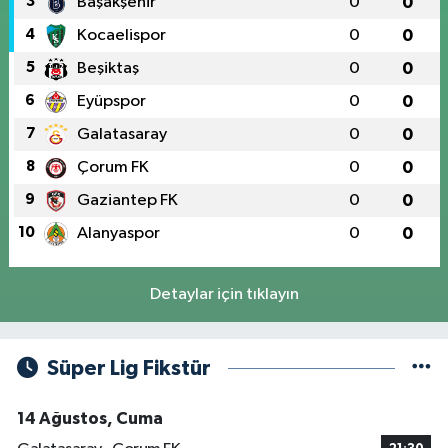
3
Başakşehir
0
0
4
Kocaelispor
0
0
5
Beşiktaş
0
0
6
Eyüpspor
0
0
7
Galatasaray
0
0
8
Çorum FK
0
0
9
Gaziantep FK
0
0
10
Alanyaspor
0
0
Detaylar için tıklayın
Süper Lig Fikstür
14 Ağustos, Cuma