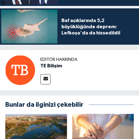
TİCARET
YAŞAM
Baf açıklarında 5,2
büyüklüğünde deprem:
Lefkoşa'da da hissedildi!
EDITÖR HAKKINDA
TE Bilişim
Bunlar da ilginizi çekebilir