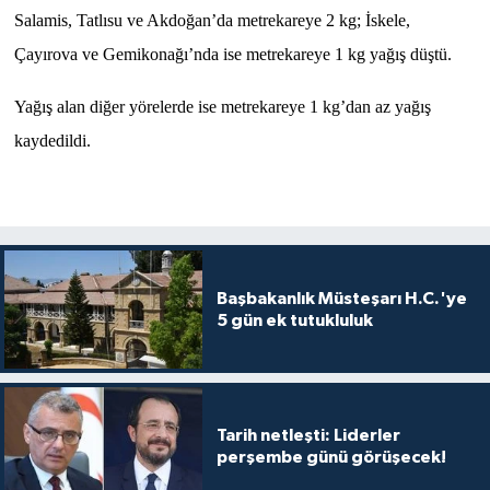
Salamis, Tatlısu ve Akdoğan’da metrekareye 2 kg; İskele,
MAGAZİN
Çayırova ve Gemikonağı’nda ise metrekareye 1 kg yağış düştü.
Yağış alan diğer yörelerde ise metrekareye 1 kg’dan az yağış
Nöbetçi Eczaneler
kaydedildi.
ÖZEL HABER
SAĞLIK
SİYASET
Başbakanlık Müsteşarı H.C.'ye
5 gün ek tutukluluk
SPOR
TATLISU
Tarih netleşti: Liderler
TEKNOLOJİ
perşembe günü görüşecek!