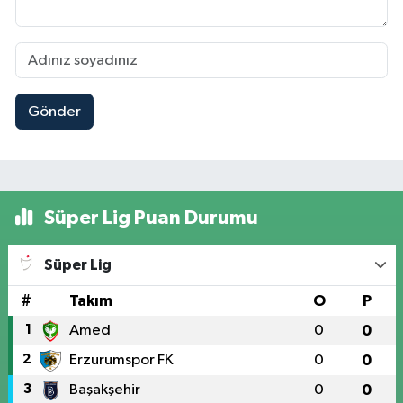
Gönder
Süper Lig Puan Durumu
Süper Lig
#
Takım
O
P
1
Amed
0
0
2
Erzurumspor FK
0
0
3
Başakşehir
0
0