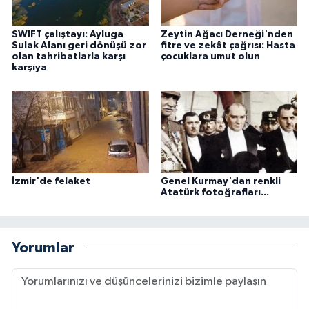
SWIFT çalıştayı: Ayluga
Zeytin Ağacı Derneği'nden
Sulak Alanı geri dönüşü zor
fitre ve zekât çağrısı: Hasta
olan tahribatlarla karşı
çocuklara umut olun
karşıya
İzmir'de felaket
Genel Kurmay'dan renkli
Atatürk fotoğrafları...
Yorumlar