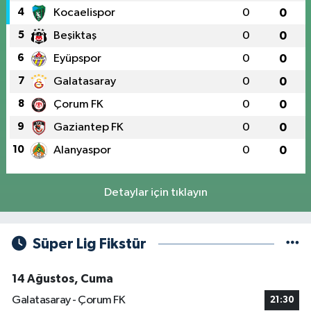
4
Kocaelispor
0
0
5
Beşiktaş
0
0
6
Eyüpspor
0
0
7
Galatasaray
0
0
8
Çorum FK
0
0
9
Gaziantep FK
0
0
10
Alanyaspor
0
0
Detaylar için tıklayın
Süper Lig Fikstür
14 Ağustos, Cuma
Galatasaray - Çorum FK
21:30