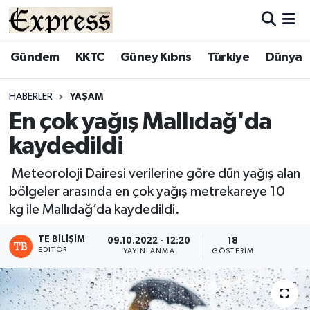
ALAYKÖY
Hava Durumu
Gündem
KKTC
Güney Kıbrıs
Türkiye
Dünya
ALSANCAK
Trafik Durumu
HABERLER
YAŞAM
En çok yağış Mallıdağ'da
BİLİM
Süper Lig Puan Durumu ve Fikstür
kaydedildi
ÇATALKÖY
Tüm Manşetler
Meteoroloji Dairesi verilerine göre dün yağış alan
bölgeler arasında en çok yağış metrekareye 10
DÜNYA
Son Dakika Haberleri
kg ile Mallıdağ’da kaydedildi.
EĞİTİM
Haber Arşivi
TE BILIŞIM
09.10.2022 - 12:20
18
EDITÖR
YAYINLANMA
GÖSTERIM
EKONOMİ
ENGLISH