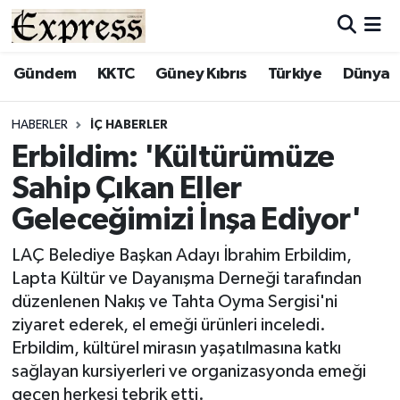
ALAYKÖY
Hava Durumu
Gündem
KKTC
Güney Kıbrıs
Türkiye
Dünya
ALSANCAK
Trafik Durumu
HABERLER
İÇ HABERLER
Erbildim: 'Kültürümüze
BİLİM
Süper Lig Puan Durumu ve Fikstür
Sahip Çıkan Eller
ÇATALKÖY
Tüm Manşetler
Geleceğimizi İnşa Ediyor'
DÜNYA
Son Dakika Haberleri
LAÇ Belediye Başkan Adayı İbrahim Erbildim,
Lapta Kültür ve Dayanışma Derneği tarafından
EĞİTİM
Haber Arşivi
düzenlenen Nakış ve Tahta Oyma Sergisi'ni
ziyaret ederek, el emeği ürünleri inceledi.
EKONOMİ
Erbildim, kültürel mirasın yaşatılmasına katkı
sağlayan kursiyerleri ve organizasyonda emeği
ENGLISH
geçen herkesi tebrik etti.