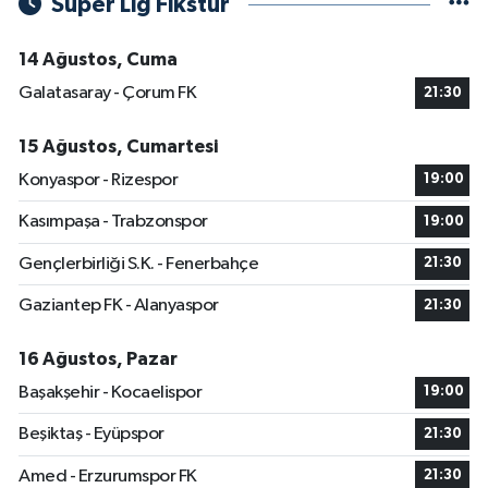
Süper Lig Fikstür
14 Ağustos, Cuma
Galatasaray - Çorum FK
21:30
15 Ağustos, Cumartesi
Konyaspor - Rizespor
19:00
Kasımpaşa - Trabzonspor
19:00
Gençlerbirliği S.K. - Fenerbahçe
21:30
Gaziantep FK - Alanyaspor
21:30
16 Ağustos, Pazar
Başakşehir - Kocaelispor
19:00
Beşiktaş - Eyüpspor
21:30
Amed - Erzurumspor FK
21:30