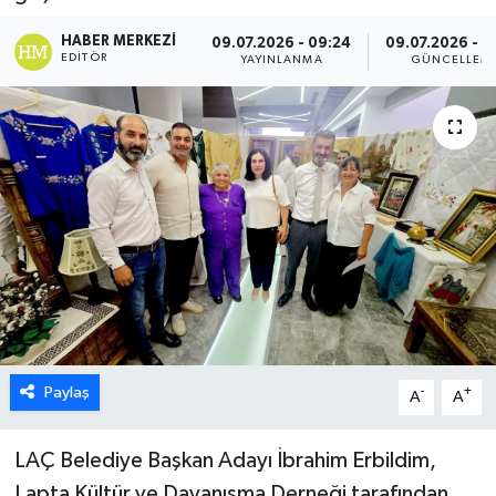
ESENTEPE
HABER MERKEZI
09.07.2026 - 09:24
09.07.2026 - 0
EDITÖR
YAYINLANMA
GÜNCELLEM
GAZİMAĞUSA
GİRNE
GÜNDEM
GÜNEY KIBRIS
İÇ HABERLER
KÜLTÜR SANAT
Paylaş
-
+
A
A
LAPTA
LAÇ Belediye Başkan Adayı İbrahim Erbildim,
LEFKOŞA
Lapta Kültür ve Dayanışma Derneği tarafından