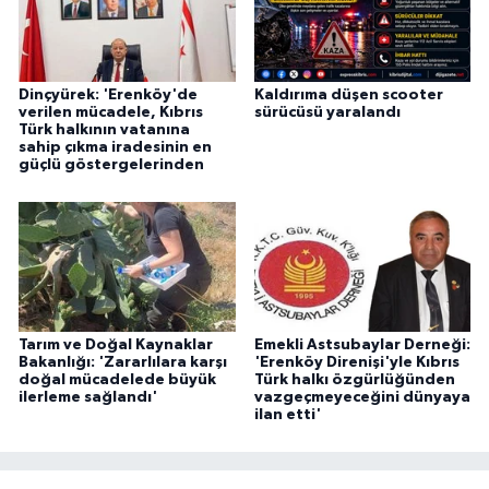
Dinçyürek: 'Erenköy'de
Kaldırıma düşen scooter
verilen mücadele, Kıbrıs
sürücüsü yaralandı
Türk halkının vatanına
sahip çıkma iradesinin en
güçlü göstergelerinden
Tarım ve Doğal Kaynaklar
Emekli Astsubaylar Derneği:
Bakanlığı: 'Zararlılara karşı
'Erenköy Direnişi'yle Kıbrıs
doğal mücadelede büyük
Türk halkı özgürlüğünden
ilerleme sağlandı'
vazgeçmeyeceğini dünyaya
ilan etti'