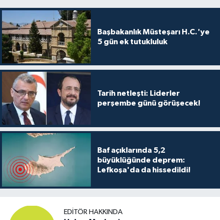
Başbakanlık Müsteşarı H.C.'ye
5 gün ek tutukluluk
Tarih netleşti: Liderler
perşembe günü görüşecek!
Baf açıklarında 5,2
büyüklüğünde deprem:
Lefkoşa'da da hissedildi!
EDITÖR HAKKINDA