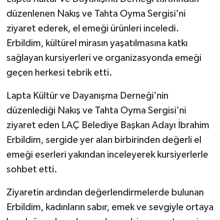
düzenlenen Nakış ve Tahta Oyma Sergisi'ni
MAGAZİN
ziyaret ederek, el emeği ürünleri inceledi.
Erbildim, kültürel mirasın yaşatılmasına katkı
Nöbetçi Eczaneler
sağlayan kursiyerleri ve organizasyonda emeği
geçen herkesi tebrik etti.
ÖZEL HABER
Lapta Kültür ve Dayanışma Derneği'nin
SAĞLIK
düzenlediği Nakış ve Tahta Oyma Sergisi'ni
SİYASET
ziyaret eden LAÇ Belediye Başkan Adayı İbrahim
Erbildim, sergide yer alan birbirinden değerli el
SPOR
emeği eserleri yakından inceleyerek kursiyerlerle
sohbet etti.
TATLISU
Ziyaretin ardından değerlendirmelerde bulunan
TEKNOLOJİ
Erbildim, kadınların sabır, emek ve sevgiyle ortaya