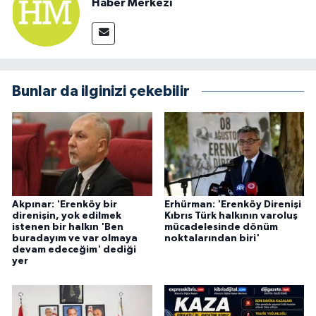
Haber Merkezi
Bunlar da ilginizi çekebilir
Akpınar: 'Erenköy bir
Erhürman: 'Erenköy Direnişi
direnişin, yok edilmek
Kıbrıs Türk halkının varoluş
istenen bir halkın 'Ben
mücadelesinde dönüm
buradayım ve var olmaya
noktalarından biri'
devam edeceğim' dediği
yer