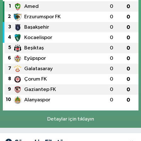
1
Amed
0
0
2
Erzurumspor FK
0
0
3
Başakşehir
0
0
4
Kocaelispor
0
0
5
Beşiktaş
0
0
6
Eyüpspor
0
0
7
Galatasaray
0
0
8
Çorum FK
0
0
9
Gaziantep FK
0
0
10
Alanyaspor
0
0
Detaylar için tıklayın