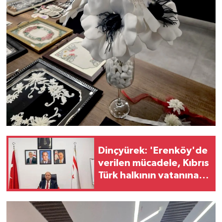
Dinçyürek: 'Erenköy'de
verilen mücadele, Kıbrıs
Türk halkının vatanına
sahip çıkma iradesinin
en güçlü
göstergelerinden