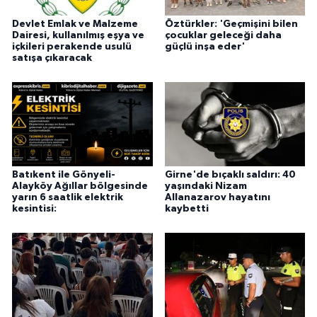
Devlet Emlak ve Malzeme
Öztürkler: 'Geçmişini bilen
Dairesi, kullanılmış eşya ve
çocuklar geleceği daha
içkileri perakende usulü
güçlü inşa eder'
satışa çıkaracak
Batıkent ile Gönyeli-
Girne'de bıçaklı saldırı: 40
Alayköy Ağıllar bölgesinde
yaşındaki Nizam
yarın 6 saatlik elektrik
Allanazarov hayatını
kesintisi:
kaybetti