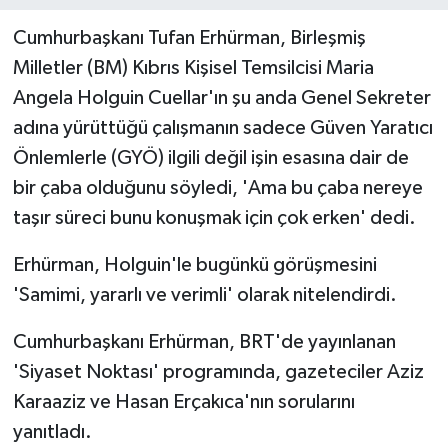
Cumhurbaşkanı Tufan Erhürman, Birleşmiş
MAGAZİN
Milletler (BM) Kıbrıs Kişisel Temsilcisi Maria
Angela Holguin Cuellar'ın şu anda Genel Sekreter
Nöbetçi Eczaneler
adına yürüttüğü çalışmanın sadece Güven Yaratıcı
ÖZEL HABER
Önlemlerle (GYÖ) ilgili değil işin esasına dair de
bir çaba olduğunu söyledi, 'Ama bu çaba nereye
SAĞLIK
taşır süreci bunu konuşmak için çok erken' dedi.
SİYASET
Erhürman, Holguin'le bugünkü görüşmesini
'Samimi, yararlı ve verimli' olarak nitelendirdi.
SPOR
Cumhurbaşkanı Erhürman, BRT'de yayınlanan
TATLISU
'Siyaset Noktası' programında, gazeteciler Aziz
Karaaziz ve Hasan Erçakıca'nın sorularını
TEKNOLOJİ
yanıtladı.