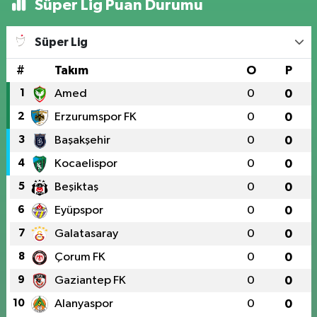
Süper Lig Puan Durumu
Süper Lig
#
Takım
O
P
1
Amed
0
0
2
Erzurumspor FK
0
0
3
Başakşehir
0
0
4
Kocaelispor
0
0
5
Beşiktaş
0
0
6
Eyüpspor
0
0
7
Galatasaray
0
0
8
Çorum FK
0
0
9
Gaziantep FK
0
0
10
Alanyaspor
0
0