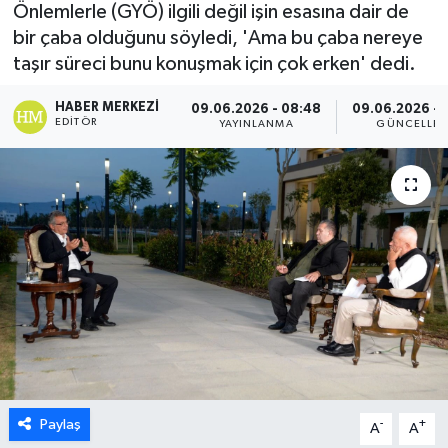
Önlemlerle (GYÖ) ilgili değil işin esasına dair de
ESENTEPE
bir çaba olduğunu söyledi, 'Ama bu çaba nereye
taşır süreci bunu konuşmak için çok erken' dedi.
GAZİMAĞUSA
HABER MERKEZI
09.06.2026 - 08:48
09.06.2026 - 
EDITÖR
YAYINLANMA
GÜNCELLE
GİRNE
GÜNDEM
GÜNEY KIBRIS
İÇ HABERLER
KÜLTÜR SANAT
LAPTA
Paylaş
-
+
A
A
LEFKOŞA