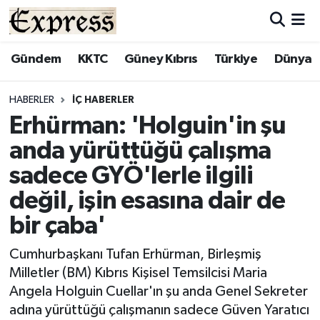
ALAYKÖY
Hava Durumu
Gündem
KKTC
Güney Kıbrıs
Türkiye
Dünya
ALSANCAK
Trafik Durumu
HABERLER
İÇ HABERLER
Erhürman: 'Holguin'in şu
BİLİM
Süper Lig Puan Durumu ve Fikstür
anda yürüttüğü çalışma
ÇATALKÖY
Tüm Manşetler
sadece GYÖ'lerle ilgili
değil, işin esasına dair de
DÜNYA
Son Dakika Haberleri
bir çaba'
EĞİTİM
Haber Arşivi
Cumhurbaşkanı Tufan Erhürman, Birleşmiş
Milletler (BM) Kıbrıs Kişisel Temsilcisi Maria
EKONOMİ
Angela Holguin Cuellar'ın şu anda Genel Sekreter
adına yürüttüğü çalışmanın sadece Güven Yaratıcı
ENGLISH