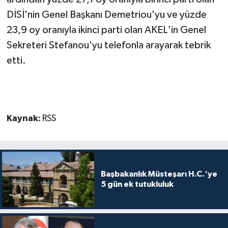
DİSİ'nin Genel Başkanı Demetriou'yu ve yüzde
MAGAZİN
23,9 oy oranıyla ikinci parti olan AKEL'in Genel
Sekreteri Stefanou'yu telefonla arayarak tebrik
Nöbetçi Eczaneler
etti.
ÖZEL HABER
SAĞLIK
Kaynak:
RSS
SİYASET
SPOR
Başbakanlık Müsteşarı H.C.'ye
TATLISU
5 gün ek tutukluluk
TEKNOLOJİ