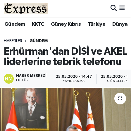
ALAYKÖY
Hava Durumu
Gündem
KKTC
Güney Kıbrıs
Türkiye
Dünya
ALSANCAK
Trafik Durumu
HABERLER
GÜNDEM
Erhürman'dan DİSİ ve AKEL
BİLİM
Süper Lig Puan Durumu ve Fikstür
liderlerine tebrik telefonu
ÇATALKÖY
Tüm Manşetler
HABER MERKEZI
25.05.2026 - 14:47
25.05.2026 - 14
EDITÖR
DÜNYA
Son Dakika Haberleri
YAYINLANMA
GÜNCELLEME
EĞİTİM
Haber Arşivi
EKONOMİ
ENGLISH