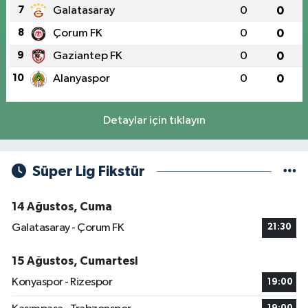
7
Galatasaray
0
0
8
Çorum FK
0
0
9
Gaziantep FK
0
0
10
Alanyaspor
0
0
Detaylar için tıklayın
Süper Lig Fikstür
14 Ağustos, Cuma
Galatasaray - Çorum FK
21:30
15 Ağustos, Cumartesi
Konyaspor - Rizespor
19:00