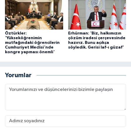
Öztürkler:
Erhürman: 'Biz, halkımızın
'Yükseköğrenimin
çözüm iradesi çerçevesinde
mutfağındaki öğrencilerin
hazırız. Bunu açıkça
Cumhuriyet Meclisi'nde
söyledik. Gerisi laf-ı güzaf'
kongre yapması önemli'
Yorumlar