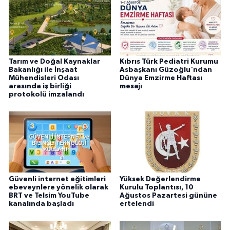
Tarım ve Doğal Kaynaklar
Kıbrıs Türk Pediatri Kurumu
Bakanlığı ile İnşaat
Asbaşkanı Güzoğlu'ndan
Mühendisleri Odası
Dünya Emzirme Haftası
arasında iş birliği
mesajı
protokolü imzalandı
Güvenli internet eğitimleri
Yüksek Değerlendirme
ebeveynlere yönelik olarak
Kurulu Toplantısı, 10
BRT ve Telsim YouTube
Ağustos Pazartesi gününe
kanalında başladı
ertelendi