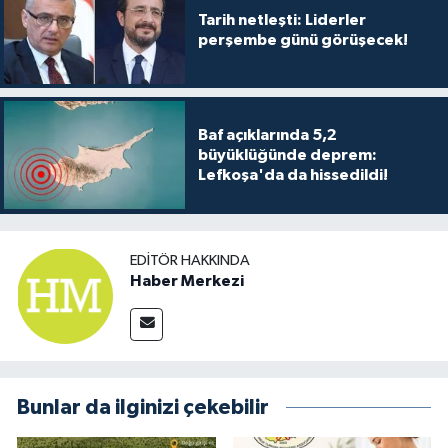
TİCARET
Tarih netleşti: Liderler
perşembe günü görüşecek!
YAŞAM
Baf açıklarında 5,2
büyüklüğünde deprem:
Lefkoşa'da da hissedildi!
EDITÖR HAKKINDA
Haber Merkezi
Bunlar da ilginizi çekebilir