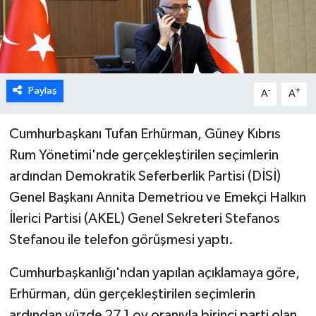
ESENTEPE
GAZİMAĞUSA
Paylaş
-
+
A
A
GİRNE
GÜNDEM
Cumhurbaşkanı Tufan Erhürman, Güney Kıbrıs
Rum Yönetimi'nde gerçekleştirilen seçimlerin
GÜNEY KIBRIS
ardından Demokratik Seferberlik
Partisi
(DİSİ)
Genel Başkanı Annita Demetriou ve Emekçi Halkın
İÇ HABERLER
İlerici Partisi (AKEL) Genel Sekreteri Stefanos
Stefanou ile telefon görüşmesi yaptı.
KÜLTÜR SANAT
Cumhurbaşkanlığı'ndan yapılan açıklamaya göre,
LAPTA
Erhürman, dün gerçekleştirilen seçimlerin
LEFKOŞA
ardından yüzde 27,1 oy oranıyla birinci parti olan