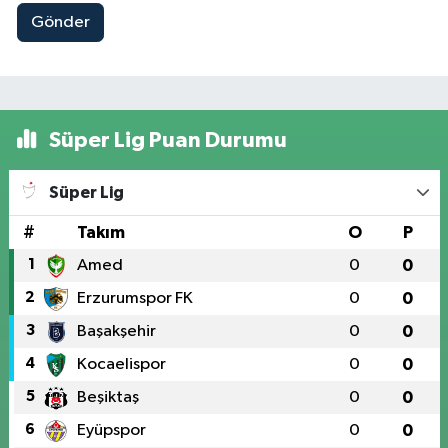
Gönder
Süper Lig Puan Durumu
Süper Lig
#
Takım
O
P
1
Amed
0
0
2
Erzurumspor FK
0
0
3
Başakşehir
0
0
4
Kocaelispor
0
0
5
Beşiktaş
0
0
6
Eyüpspor
0
0