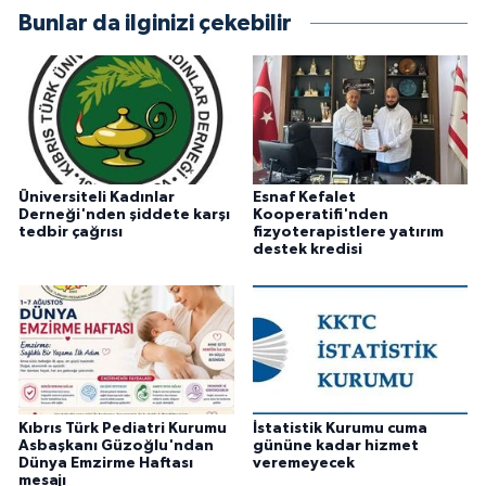
Bunlar da ilginizi çekebilir
Üniversiteli Kadınlar
Esnaf Kefalet
Derneği'nden şiddete karşı
Kooperatifi'nden
tedbir çağrısı
fizyoterapistlere yatırım
destek kredisi
Kıbrıs Türk Pediatri Kurumu
İstatistik Kurumu cuma
Asbaşkanı Güzoğlu'ndan
gününe kadar hizmet
Dünya Emzirme Haftası
veremeyecek
mesajı