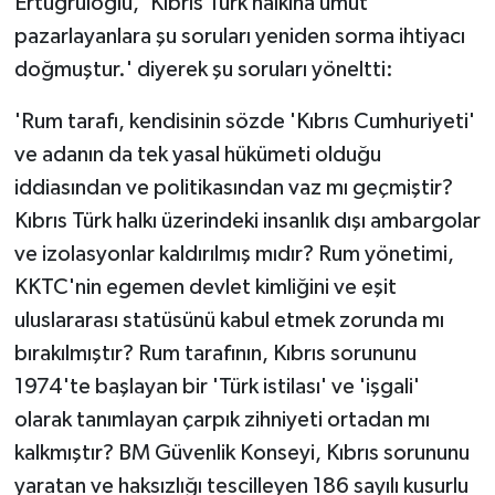
Ertuğruloğlu, 'Kıbrıs Türk halkına umut
pazarlayanlara şu soruları yeniden sorma ihtiyacı
doğmuştur.' diyerek şu soruları yöneltti:
'Rum tarafı, kendisinin sözde 'Kıbrıs Cumhuriyeti'
ve adanın da tek yasal hükümeti olduğu
iddiasından ve politikasından vaz mı geçmiştir?
Kıbrıs Türk halkı üzerindeki insanlık dışı ambargolar
ve izolasyonlar kaldırılmış mıdır? Rum yönetimi,
KKTC'nin egemen devlet kimliğini ve eşit
uluslararası statüsünü kabul etmek zorunda mı
bırakılmıştır? Rum tarafının, Kıbrıs sorununu
1974'te başlayan bir 'Türk istilası' ve 'işgali'
olarak tanımlayan çarpık zihniyeti ortadan mı
kalkmıştır? BM Güvenlik Konseyi, Kıbrıs sorununu
yaratan ve haksızlığı tescilleyen 186 sayılı kusurlu