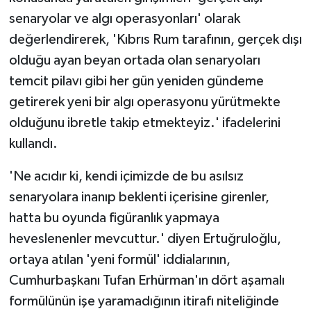
TİCARET
senaryolar ve algı operasyonları' olarak
değerlendirerek, 'Kıbrıs Rum tarafının, gerçek dışı
YAŞAM
olduğu ayan beyan ortada olan senaryoları
temcit pilavı gibi her gün yeniden gündeme
getirerek yeni bir algı operasyonu yürütmekte
olduğunu ibretle takip etmekteyiz.' ifadelerini
kullandı.
'Ne acıdır ki, kendi içimizde de bu asılsız
senaryolara inanıp beklenti içerisine girenler,
hatta bu oyunda figüranlık yapmaya
heveslenenler mevcuttur.' diyen Ertuğruloğlu,
ortaya atılan 'yeni formül' iddialarının,
Cumhurbaşkanı Tufan Erhürman'ın dört aşamalı
formülünün işe yaramadığının itirafı niteliğinde