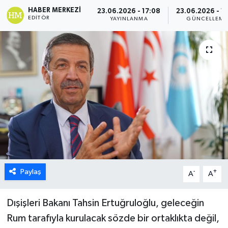
HABER MERKEZI
23.06.2026 - 17:08
23.06.2026 - 17
ESENTEPE
EDITÖR
YAYINLANMA
GÜNCELLEME
GAZİMAĞUSA
GİRNE
GÜNDEM
GÜNEY KIBRIS
İÇ HABERLER
Paylaş
-
+
KÜLTÜR SANAT
A
A
LAPTA
Dışişleri Bakanı Tahsin Ertuğruloğlu, geleceğin
Rum tarafıyla kurulacak sözde bir ortaklıkta değil,
LEFKOŞA