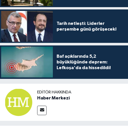
Tarih netleşti: Liderler
perşembe günü görüşecek!
Baf açıklarında 5,2
büyüklüğünde deprem:
Lefkoşa'da da hissedildi!
EDITÖR HAKKINDA
Haber Merkezi