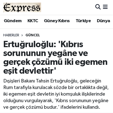
ALAYKÖY
Hava Durumu
Gündem
KKTC
Güney Kıbrıs
Türkiye
Dünya
ALSANCAK
Trafik Durumu
HABERLER
GÜNCEL
Ertuğruloğlu: 'Kıbrıs
BİLİM
Süper Lig Puan Durumu ve Fikstür
sorununun yegâne ve
ÇATALKÖY
Tüm Manşetler
gerçek çözümü iki egemen
eşit devlettir'
DÜNYA
Son Dakika Haberleri
Dışişleri Bakanı Tahsin Ertuğruloğlu, geleceğin
EĞİTİM
Haber Arşivi
Rum tarafıyla kurulacak sözde bir ortaklıkta değil,
iki egemen eşit devletin iyi komşuluk ilişkilerinde
EKONOMİ
olduğunu vurgulayarak, 'Kıbrıs sorununun yegâne
ve gerçek çözümü budur.' ifadelerini kullandı.
ENGLISH