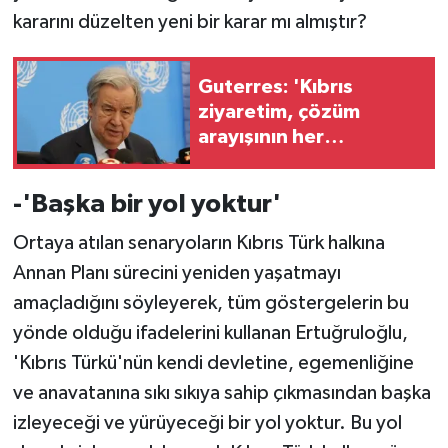
kararını düzelten yeni bir karar mı almıştır?
Guterres: 'Kıbrıs
ziyaretim, çözüm
arayışının her
zamankinden daha acil
olduğunu gösterdi'
-'Başka bir yol yoktur'
Ortaya atılan senaryoların Kıbrıs Türk halkına
Annan Planı sürecini yeniden yaşatmayı
amaçladığını söyleyerek, tüm göstergelerin bu
yönde olduğu ifadelerini kullanan Ertuğruloğlu,
'Kıbrıs Türkü'nün kendi devletine, egemenliğine
ve anavatanına sıkı sıkıya sahip çıkmasından başka
izleyeceği ve yürüyeceği bir yol yoktur. Bu yol