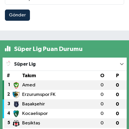
Gönder
Süper Lig Puan Durumu
Süper Lig
#
Takım
O
P
1
Amed
0
0
2
Erzurumspor FK
0
0
3
Başakşehir
0
0
4
Kocaelispor
0
0
5
Beşiktaş
0
0