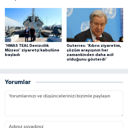
'HMAS TEAL Denizcilik
Guterres: 'Kıbrıs ziyaretim,
Müzesi' ziyaretçi kabulüne
çözüm arayışının her
başladı
zamankinden daha acil
olduğunu gösterdi'
Yorumlar