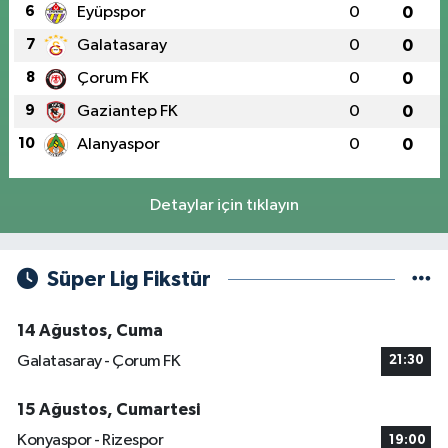
6
Eyüpspor
0
0
7
Galatasaray
0
0
8
Çorum FK
0
0
9
Gaziantep FK
0
0
10
Alanyaspor
0
0
Detaylar için tıklayın
Süper Lig Fikstür
14 Ağustos, Cuma
Galatasaray - Çorum FK
21:30
15 Ağustos, Cumartesi
Konyaspor - Rizespor
19:00