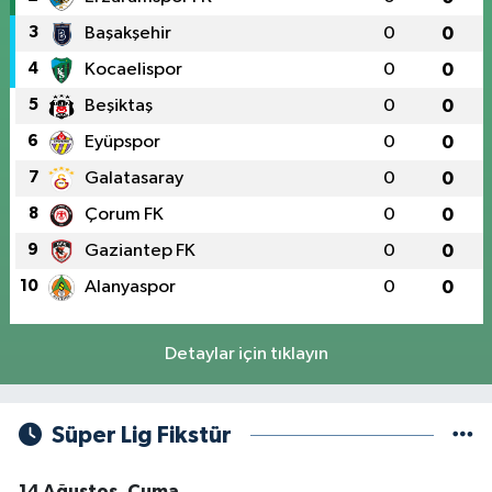
3
Başakşehir
0
0
4
Kocaelispor
0
0
5
Beşiktaş
0
0
6
Eyüpspor
0
0
7
Galatasaray
0
0
8
Çorum FK
0
0
9
Gaziantep FK
0
0
10
Alanyaspor
0
0
Detaylar için tıklayın
Süper Lig Fikstür
14 Ağustos, Cuma