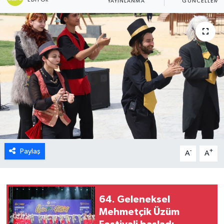
YAYINLANMA
GÜNCELLEME
ESENTEPE
GAZİMAĞUSA
GİRNE
GÜNDEM
GÜNEY KIBRIS
İÇ HABERLER
Paylaş
-
+
A
A
KÜLTÜR SANAT
LAPTA
64. Geleneksel
Mehmetçik Üzüm
LEFKOŞA