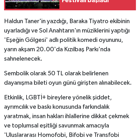
Festivali başladı
MAGAZİN
Haldun Taner'in yazdığı, Baraka Tiyatro ekibinin
uyarladığı ve Sol Anahtarın'ın müziklerini yaptığı
Nöbetçi Eczaneler
'Eşeğin Gölgesi' adlı politik komedi oyununu,
ÖZEL HABER
yarın akşam 20.00'da Kızılbaş Parkı'nda
sahnelenecek.
SAĞLIK
Sembolik olarak 50 TL olarak belirlenen
SİYASET
dayanışma bileti oyun günü girişten alınabilecek.
SPOR
Etkinlik, LGBTİ+ bireylere yönelik şiddet,
ayrımcılık ve baskı konusunda farkındalık
TATLISU
yaratmak, insan hakları ihlallerine dikkat çekmek
ve toplumsal eşitliği savunmak amacıyla
TEKNOLOJİ
'Uluslararası Homofobi, Bifobi ve Transfobi