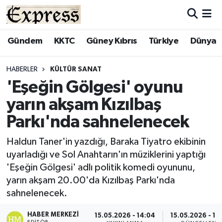
ALAYKÖY
Hava Durumu
Gündem
KKTC
Güney Kıbrıs
Türkiye
Dünya
ALSANCAK
Trafik Durumu
HABERLER
KÜLTÜR SANAT
'Eşeğin Gölgesi' oyunu
BİLİM
Süper Lig Puan Durumu ve Fikstür
yarın akşam Kızılbaş
ÇATALKÖY
Tüm Manşetler
Parkı'nda sahnelenecek
DÜNYA
Son Dakika Haberleri
Haldun Taner'in yazdığı, Baraka Tiyatro ekibinin
uyarladığı ve Sol Anahtarın'ın müziklerini yaptığı
EĞİTİM
Haber Arşivi
'Eşeğin Gölgesi' adlı politik komedi oyununu,
yarın akşam 20.00'da Kızılbaş Parkı'nda
EKONOMİ
sahnelenecek.
ENGLISH
HABER MERKEZI
15.05.2026 - 14:04
15.05.2026 - 14
EDITÖR