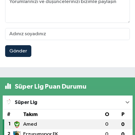
Gönder
Süper Lig Puan Durumu
Süper Lig
#
Takım
O
P
1
Amed
0
0
2
Erzurumspor FK
0
0