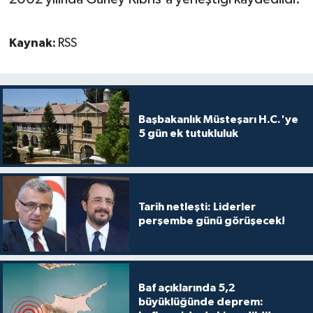
Kaynak:
RSS
Başbakanlık Müsteşarı H.C.'ye
5 gün ek tutukluluk
Tarih netleşti: Liderler
perşembe günü görüşecek!
Baf açıklarında 5,2
büyüklüğünde deprem: