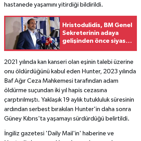
hastanede yaşamını yitirdiği bildirildi.
MAGAZİN
Hristodulidis, BM Genel
Nöbetçi Eczaneler
Sekreterinin adaya
gelişinden önce siyasi
ÖZEL HABER
parti başkanlarıyla bir
araya gelecek
2021 yılında
kan kanseri olan eşinin talebi üzerine
SAĞLIK
onu öldürdüğünü kabul eden Hunter, 2023 yılında
SİYASET
Baf Ağır Ceza Mahkemesi tarafından adam
öldürme suçundan iki yıl hapis cezasına
SPOR
çarptırılmıştı. Yaklaşık 19 aylık tutukluluk süresinin
ardından serbest bırakılan Hunter'in daha sonra
TATLISU
Güney Kıbrıs'ta yaşamayı sürdürdüğü belirtildi.
TEKNOLOJİ
İngiliz gazetesi 'Daily Mail'in' haberine ve