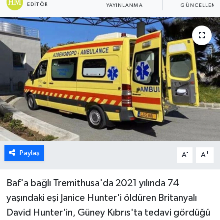
EDITÖR
YAYINLANMA
GÜNCELLEM
ESENTEPE
GAZİMAĞUSA
GİRNE
GÜNDEM
GÜNEY KIBRIS
İÇ HABERLER
Paylaş
-
+
A
A
KÜLTÜR SANAT
Baf'a bağlı Tremithusa'da 2021 yılında 74
LAPTA
yaşındaki eşi Janice Hunter'i öldüren Britanyalı
David Hunter'in, Güney Kıbrıs'ta tedavi gördüğü
LEFKOŞA