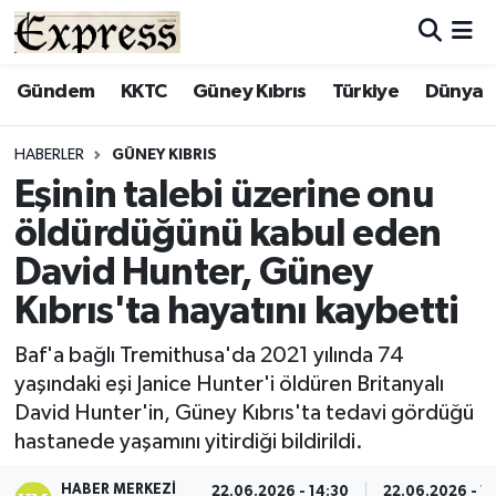
ALAYKÖY
Hava Durumu
Gündem
KKTC
Güney Kıbrıs
Türkiye
Dünya
ALSANCAK
Trafik Durumu
HABERLER
GÜNEY KIBRIS
Eşinin talebi üzerine onu
BİLİM
Süper Lig Puan Durumu ve Fikstür
öldürdüğünü kabul eden
ÇATALKÖY
Tüm Manşetler
David Hunter, Güney
Kıbrıs'ta hayatını kaybetti
DÜNYA
Son Dakika Haberleri
Baf'a bağlı Tremithusa'da 2021 yılında 74
EĞİTİM
Haber Arşivi
yaşındaki eşi Janice Hunter'i öldüren Britanyalı
David Hunter'in, Güney Kıbrıs'ta tedavi gördüğü
EKONOMİ
hastanede yaşamını yitirdiği bildirildi.
ENGLISH
HABER MERKEZI
22.06.2026 - 14:30
22.06.2026 - 1