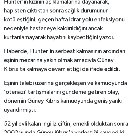
Hunter'in kızının açıklamalarına dayanarak,
TİCARET
hapisten çıktıktan sonra sağlık durumunun
YAŞAM
kötüleştiğini, geçen hafta idrar yolu enfeksiyonu
nedeniyle hastaneye kaldırıldığını ancak
kurtarılamayarak hayatını kaybettiğini yazdı.
Haberde, Hunter'in serbest kalmasının ardından
eşinin mezarına yakın olmak amacıyla Güney
Kıbrıs'ta kalmaya devam ettiği de ifade edildi.
Eşinin talebi üzerine gerçekleşen ve kamuoyunda
'ötenazi' tartışmalarını gündeme getiren olay,
dönemin Güney Kıbrıs kamuoyunda geniş yankı
uyandırmıştı.
52 yıl evli kalan İngiliz çiftin, emekli olduktan sonra
2002 yılında Güney Kıbrıs'a yerleştiği kaydedildi.