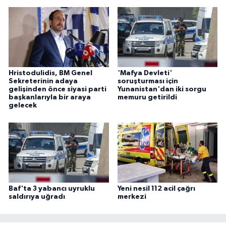
Hristodulidis, BM Genel
'Mafya Devleti'
Sekreterinin adaya
soruşturması için
gelişinden önce siyasi parti
Yunanistan'dan iki sorgu
başkanlarıyla bir araya
memuru getirildi
gelecek
Baf'ta 3 yabancı uyruklu
Yeni nesil 112 acil çağrı
saldırıya uğradı
merkezi