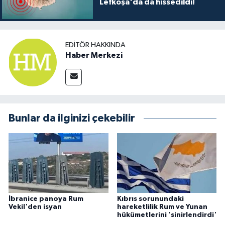
Lefkoşa'da da hissedildi!
EDITÖR HAKKINDA
Haber Merkezi
Bunlar da ilginizi çekebilir
İbranice panoya Rum
Kıbrıs sorunundaki
Vekil'den isyan
hareketlilik Rum ve Yunan
hükümetlerini 'sinirlendirdi'