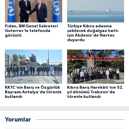
Fidan, BM Genel Sekreteri
Türkiye Kıbrıs adasına
Guterres'le telefonda
çekilecek doğalgaz hattı
görüştü
için Akdeniz'de Navtex
duyurdu
KKTC'nin Barış ve Özgürlük
Kıbrıs Barış Harekâtı'nın 52.
Bayramı Antalya'da törenle
yıl dönümü Trabzon'da
kutlandı
törenle kutlandı
Yorumlar