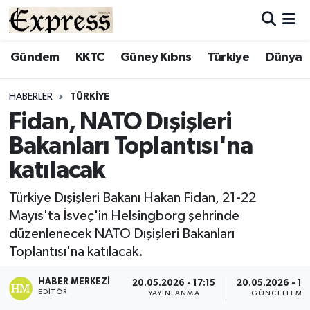
ALAYKÖY
Hava Durumu
Gündem
KKTC
Güney Kıbrıs
Türkiye
Dünya
ALSANCAK
Trafik Durumu
HABERLER
TÜRKIYE
Fidan, NATO Dışişleri
BİLİM
Süper Lig Puan Durumu ve Fikstür
Bakanları Toplantısı'na
ÇATALKÖY
Tüm Manşetler
katılacak
DÜNYA
Son Dakika Haberleri
Türkiye Dışişleri Bakanı Hakan Fidan, 21-22
Mayıs'ta İsveç'in Helsingborg şehrinde
EĞİTİM
Haber Arşivi
düzenlenecek NATO Dışişleri Bakanları
Toplantısı'na katılacak.
EKONOMİ
HABER MERKEZI
20.05.2026 - 17:15
20.05.2026 - 17
EDITÖR
YAYINLANMA
GÜNCELLEME
ENGLISH