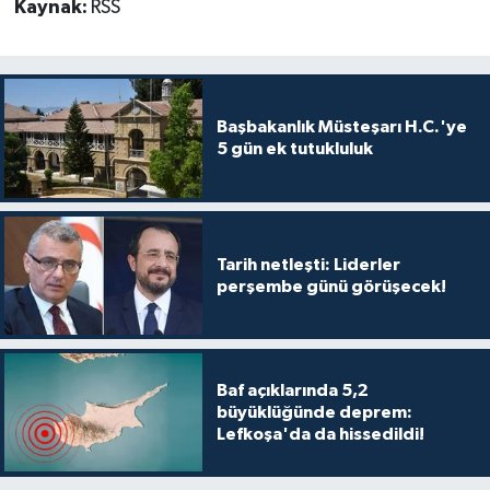
Kaynak:
RSS
Başbakanlık Müsteşarı H.C.'ye
5 gün ek tutukluluk
Tarih netleşti: Liderler
perşembe günü görüşecek!
Baf açıklarında 5,2
büyüklüğünde deprem:
Lefkoşa'da da hissedildi!