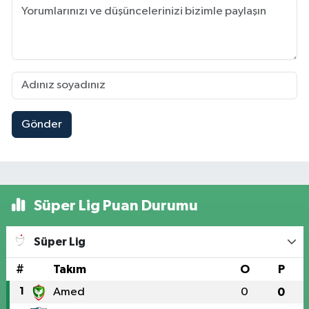
Gönder
Süper Lig Puan Durumu
Süper Lig
#
Takım
O
P
1
Amed
0
0