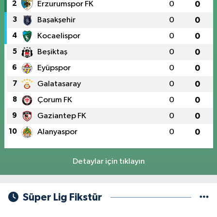
2
Erzurumspor FK
0
0
3
Başakşehir
0
0
4
Kocaelispor
0
0
5
Beşiktaş
0
0
6
Eyüpspor
0
0
7
Galatasaray
0
0
8
Çorum FK
0
0
9
Gaziantep FK
0
0
10
Alanyaspor
0
0
Detaylar için tıklayın
Süper Lig Fikstür