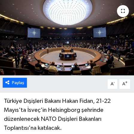
ESENTEPE
GAZİMAĞUSA
GİRNE
GÜNDEM
GÜNEY KIBRIS
Paylaş
-
+
A
A
İÇ HABERLER
Türkiye Dışişleri Bakanı Hakan Fidan, 21-22
KÜLTÜR SANAT
Mayıs'ta İsveç'in Helsingborg şehrinde
LAPTA
düzenlenecek NATO Dışişleri Bakanları
Toplantısı'na katılacak.
LEFKOŞA