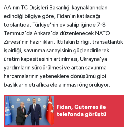
AA'nın TC Dışişleri Bakanlığı kaynaklarından
MAGAZİN
edindiği bilgiye göre, Fidan'ın katılacağı
toplantıda, Türkiye'nin ev sahipliğinde 7-8
Nöbetçi Eczaneler
Temmuz'da Ankara'da düzenlenecek NATO
Zirvesi'nin hazırlıkları, İttifakın birliği, transatlantik
ÖZEL HABER
işbirliği, savunma sanayisinin güçlendirilerek
SAĞLIK
üretim kapasitesinin artırılması, Ukrayna'ya
yardımların sürdürülmesi ve artan savunma
SİYASET
harcamalarının yeteneklere dönüşümü gibi
başlıkların etraflıca ele alınması öngörülüyor.
SPOR
TATLISU
Fidan, Guterres ile
telefonda görüştü
TEKNOLOJİ