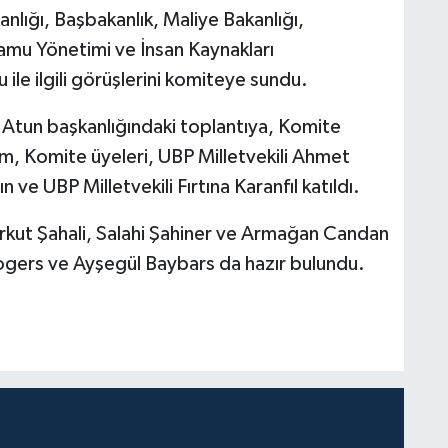
lığı, Başbakanlık, Maliye Bakanlığı,
Kamu Yönetimi ve İnsan Kaynakları
u ile ilgili görüşlerini komiteye sundu.
 Atun başkanlığındaki toplantıya, Komite
sim, Komite üyeleri, UBP Milletvekili Ahmet
ve UBP Milletvekili Fırtına Karanfıl katıldı.
 Erkut Şahali, Salahi Şahiner ve Armağan Candan
k Rogers ve Ayşegül Baybars da hazır bulundu.