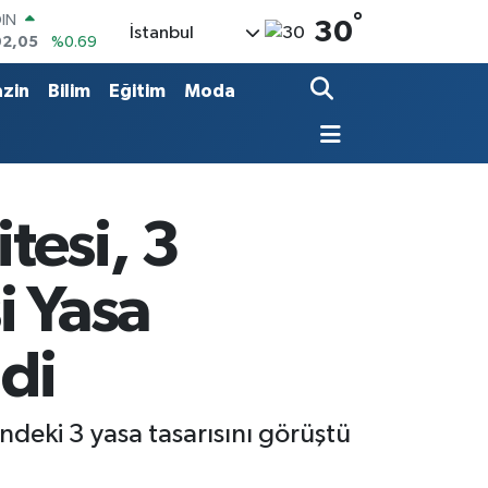
°
OIN
30
İstanbul
02,05
%0.69
R
986
%0.06
zin
Bilim
Eğitim
Moda
O
700
%0.1
İN
438
%0.21
 ALTIN
23
%0.39
tesi, 3
100
8
%48
i Yasa
ldi
ndeki 3 yasa tasarısını görüştü