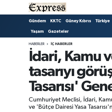
ALAYKÖY
Hava Durumu
Gündem
KKTC
Güney Kıbrıs
Türkiye
Yaşam
Gazeteler
ALSANCAK
Trafik Durumu
BİLİM
Süper Lig Puan Durumu ve Fikstür
HABERLER
İÇ HABERLER
İdari, Kamu ve
ÇATALKÖY
Tüm Manşetler
tasarıyı görüş
DÜNYA
Son Dakika Haberleri
Tasarısı' Gene
EĞİTİM
Haber Arşivi
EKONOMİ
Cumhuriyet Meclisi, İdari, Kamu
ve 'Bütçe Dairesi Yasa Tasarısı'
ENGLISH