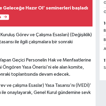
G
e Geleceğe Hazır Ol' seminerleri başladı
G
e
1
B
 (Kuruluş Görev ve Çalışma Esasları) (Değişiklik)
B
sarısı ile ilgili çalışmalara bir sonraki
A
Yapan Geçici Personelin Hak ve Menfaatlerine
1
i Öngören Yasa Önerisi'ni ele alan komite,
S
ir sonraki toplantısında devam edecek.
v ve çalışma Esaslar) Yasa Tasarısı'nı (İVEDİ)'
ğu ile onaylayarak, Genel Kurul gündemine sevk