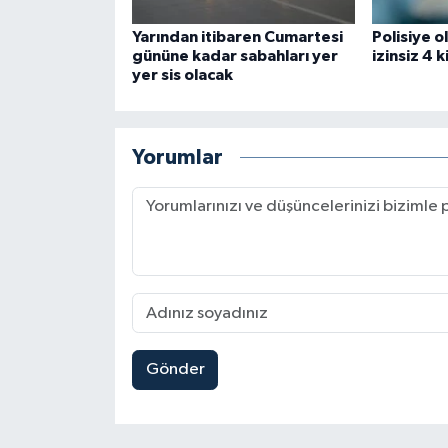
Yarından itibaren Cumartesi
Polisiye o
gününe kadar sabahları yer
izinsiz 4 k
yer sis olacak
Yorumlar
Gönder