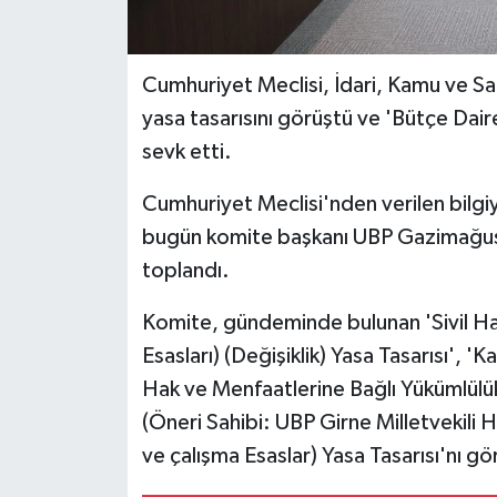
MAGAZİN
C
umhuriyet Meclisi, İdari, Kamu ve Sa
Nöbetçi Eczaneler
yasa tasarısını görüştü ve
'Bütçe Daire
sevk etti.
ÖZEL HABER
Cumhuriyet Meclisi'nden verilen bilgiy
SAĞLIK
bugün komite başkanı UBP Gazimağusa 
toplandı.
SİYASET
Komite, gündeminde bulunan 'Sivil Hav
SPOR
Esasları) (Değişiklik) Yasa Tasarısı',
Hak ve Menfaatlerine Bağlı Yükümlülü
TATLISU
(Öneri Sahibi: UBP Girne Milletvekili 
TEKNOLOJİ
ve çalışma Esaslar) Yasa Tasarısı'nı gö