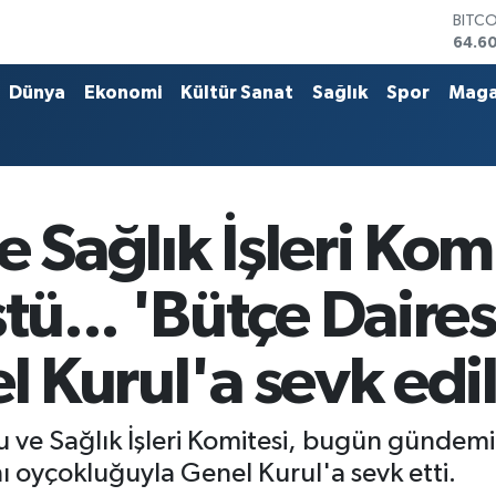
BITC
64.6
DOLA
47,5
Dünya
Ekonomi
Kültür Sanat
Sağlık
Spor
Maga
EUR
55,0
STERL
64,2
GRAM
6518.
 Sağlık İşleri Komi
BİST
13.76
tü... 'Bütçe Daires
l Kurul'a sevk edi
 ve Sağlık İşleri Komitesi, bugün gündemi
nı oyçokluğuyla Genel Kurul'a sevk etti.