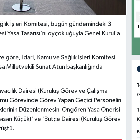
ğlık İşleri Komitesi, bugün gündemindeki 3
1
si Yasa Tasarısı'nı oyçokluğuyla Genel Kurul'a
e göre, İdari, Kamu ve Sağlık İşleri Komitesi
Milletvekili Sunat Atun başkanlığında
1
acılık Dairesi (Kuruluş Görev ve Çalışma
G
 'Kamu Görevinde Görev Yapan Geçici Personelin
klerinin Düzenlenmesini Öngören Yasa Önerisi
1
Hasan Küçük)' ve 'Bütçe Dairesi (Kuruluş Görev
K
rüştü.
K