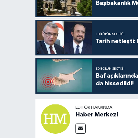
Başbakanlık Mü
EDITÖRÜN SEÇTIĞI
Tarih netleşti
EDITÖRÜN SEÇTIĞI
Baf açıkların
da hissedildi!
EDITÖR HAKKINDA
Haber Merkezi