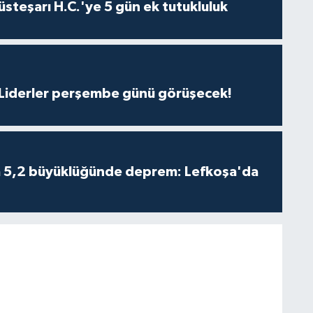
steşarı H.C.'ye 5 gün ek tutukluluk
: Liderler perşembe günü görüşecek!
da 5,2 büyüklüğünde deprem: Lefkoşa'da