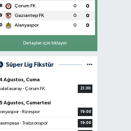
8
Çorum FK
0
0
9
Gaziantep FK
0
0
0
Alanyaspor
0
0
Detaylar için tıklayın
Süper Lig Fikstür
4 Ağustos, Cuma
alatasaray - Çorum FK
21:30
5 Ağustos, Cumartesi
onyaspor - Rizespor
19:00
asımpaşa - Trabzonspor
19:00