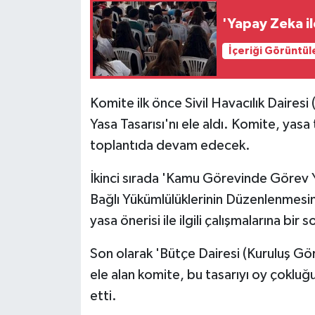
TİCARET
'Yapay Zeka il
YAŞAM
İçeriği Görüntül
Komite ilk önce Sivil Havacılık Dairesi
Yasa Tasarısı'nı ele aldı. Komite, yasa ta
toplantıda devam edecek.
İkinci sırada 'Kamu Görevinde Görev 
Bağlı Yükümlülüklerinin Düzenlenmesin
yasa önerisi ile ilgili çalışmalarına b
Son olarak 'Bütçe Dairesi (Kuruluş Göre
ele alan komite, bu tasarıyı oy çoklu
etti.