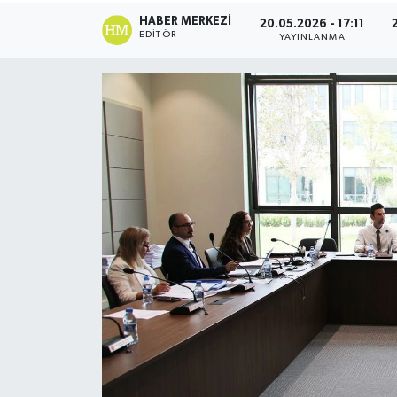
HABER MERKEZI
20.05.2026 - 17:11
ESENTEPE
EDITÖR
YAYINLANMA
GAZİMAĞUSA
GİRNE
GÜNDEM
GÜNEY KIBRIS
İÇ HABERLER
KÜLTÜR SANAT
LAPTA
LEFKOŞA