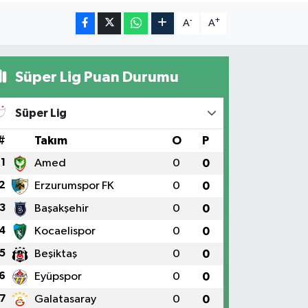
-
+
A
A
Süper Lig Puan Durumu
Süper Lig
#
Takım
O
P
1
Amed
0
0
2
Erzurumspor FK
0
0
3
Başakşehir
0
0
4
Kocaelispor
0
0
5
Beşiktaş
0
0
6
Eyüpspor
0
0
7
Galatasaray
0
0