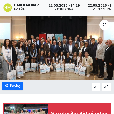
HABER MERKEZI
22.05.2026 - 14:29
22.05.2026 - 14
ESENTEPE
EDITÖR
YAYINLANMA
GÜNCELLEME
GAZİMAĞUSA
GİRNE
GÜNDEM
GÜNEY KIBRIS
İÇ HABERLER
Paylaş
-
+
KÜLTÜR SANAT
A
A
LAPTA
LEFKOŞA
Gazeteciler Birliği'nden