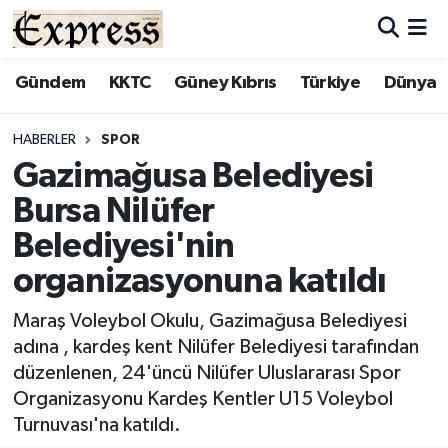
ALAYKÖY
Hava Durumu
Gündem
KKTC
Güney Kıbrıs
Türkiye
Dünya
ALSANCAK
Trafik Durumu
HABERLER
SPOR
Gazimağusa Belediyesi
BİLİM
Süper Lig Puan Durumu ve Fikstür
Bursa Nilüfer
ÇATALKÖY
Tüm Manşetler
Belediyesi'nin
organizasyonuna katıldı
DÜNYA
Son Dakika Haberleri
Maraş Voleybol Okulu, Gazimağusa Belediyesi
EĞİTİM
Haber Arşivi
adına , kardeş kent Nilüfer Belediyesi tarafından
düzenlenen, 24'üncü Nilüfer Uluslararası Spor
EKONOMİ
Organizasyonu Kardeş Kentler U15 Voleybol
Turnuvası'na katıldı.
ENGLISH