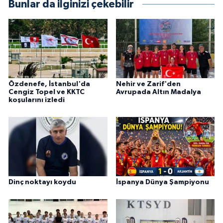
Bunlar da ilginizi çekebilir
Özdenefe, İstanbul'da
Nehir ve Zarif'den
Cengiz Topel ve KKTC
Avrupada Altın Madalya
koşularını izledi
Dinç noktayı koydu
İspanya Dünya Şampiyonu