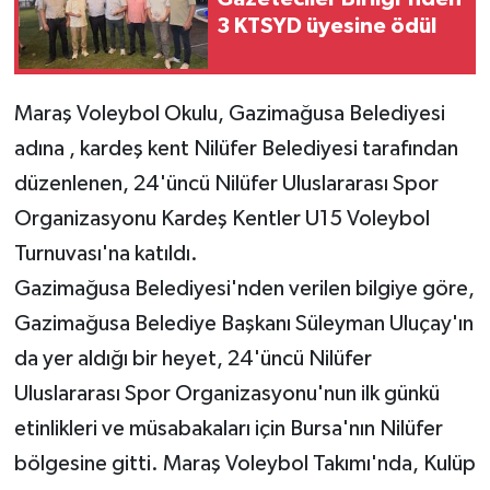
3 KTSYD üyesine ödül
MAGAZİN
Nöbetçi Eczaneler
Maraş Voleybol Okulu, Gazimağusa Belediyesi
adına , kardeş kent Nilüfer Belediyesi tarafından
ÖZEL HABER
düzenlenen, 24'üncü Nilüfer Uluslararası Spor
Organizasyonu Kardeş Kentler U15 Voleybol
SAĞLIK
Turnuvası'na katıldı.
SİYASET
Gazimağusa Belediyesi'nden verilen bilgiye göre,
Gazimağusa Belediye Başkanı Süleyman Uluçay'ın
SPOR
da yer aldığı bir heyet, 24'üncü Nilüfer
TATLISU
Uluslararası Spor Organizasyonu'nun ilk günkü
etinlikleri ve müsabakaları için Bursa'nın Nilüfer
TEKNOLOJİ
bölgesine gitti. Maraş Voleybol Takımı'nda, Kulüp