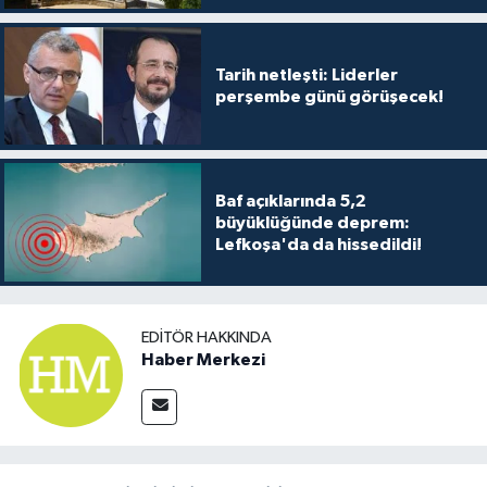
Tarih netleşti: Liderler
perşembe günü görüşecek!
Baf açıklarında 5,2
büyüklüğünde deprem:
Lefkoşa'da da hissedildi!
EDITÖR HAKKINDA
Haber Merkezi