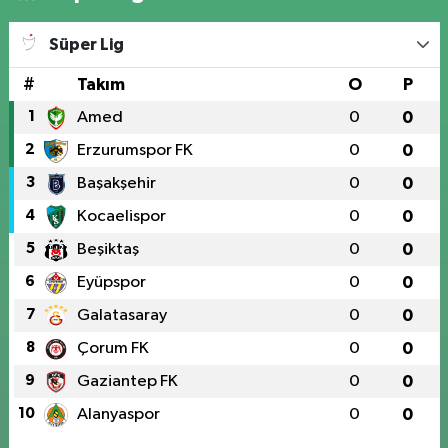
Süper Lig
#
Takım
O
P
1
Amed
0
0
2
Erzurumspor FK
0
0
3
Başakşehir
0
0
4
Kocaelispor
0
0
5
Beşiktaş
0
0
6
Eyüpspor
0
0
7
Galatasaray
0
0
8
Çorum FK
0
0
9
Gaziantep FK
0
0
10
Alanyaspor
0
0