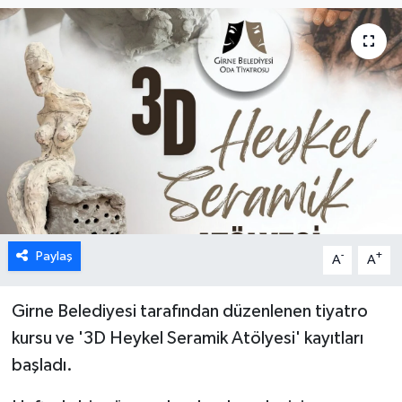
ESENTEPE
GAZİMAĞUSA
GİRNE
GÜNDEM
GÜNEY KIBRIS
Paylaş
-
+
A
A
İÇ HABERLER
KÜLTÜR SANAT
Girne Belediyesi tarafından düzenlenen tiyatro
kursu ve '3D Heykel Seramik Atölyesi' kayıtları
LAPTA
başladı.
LEFKOŞA