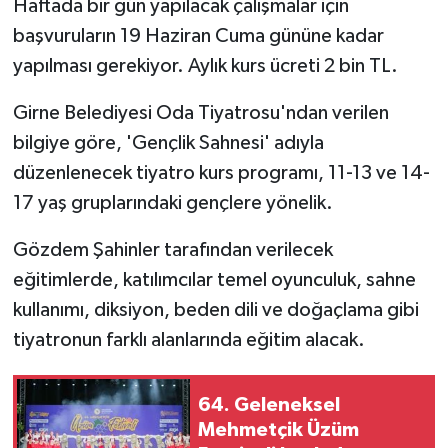
Haftada bir gün yapılacak çalışmalar için
başvuruların 19 Haziran Cuma gününe kadar
MAGAZİN
yapılması gerekiyor. Aylık kurs ücreti 2 bin TL.
Nöbetçi Eczaneler
Girne Belediyesi Oda Tiyatrosu'ndan verilen
bilgiye göre, 'Gençlik Sahnesi' adıyla
ÖZEL HABER
düzenlenecek tiyatro kurs programı, 11-13 ve 14-
SAĞLIK
17 yaş gruplarındaki gençlere yönelik.
Gözdem Şahinler tarafından verilecek
SİYASET
eğitimlerde, katılımcılar temel oyunculuk, sahne
SPOR
kullanımı, diksiyon, beden dili ve doğaçlama gibi
tiyatronun farklı alanlarında eğitim alacak.
TATLISU
TEKNOLOJİ
64. Geleneksel
Mehmetçik Üzüm