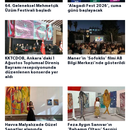
64. Geleneksel Mehmetçik
'Alagadi Fest 2026', cuma
Üzüm Festivali başladı
günü başlayacak
KKTCDOB, Ankara'daki 1
Maner'in 'Sofoklis' filmi AB
Ağustos Toplumsal Direniş
Bilgi Merkezi'nde gösterildi
Bayramı resepsiyonunda
düzenlenen konserde yer
aldı
Havva Malyalızade Güzel
Feza Aygın Sanıvar'ın
Sanatlar alanında
'Babamın Oltası' Sergisi