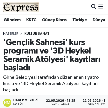
ALAYKÖY
Hava Durumu
Gündem
KKTC
Güney Kıbrıs
Türkiye
Dünya
ALSANCAK
Trafik Durumu
HABERLER
KÜLTÜR SANAT
'Gençlik Sahnesi' kurs
BİLİM
Süper Lig Puan Durumu ve Fikstür
programı ve '3D Heykel
ÇATALKÖY
Tüm Manşetler
Seramik Atölyesi' kayıtları
başladı
DÜNYA
Son Dakika Haberleri
Girne Belediyesi tarafından düzenlenen tiyatro
EĞİTİM
Haber Arşivi
kursu ve '3D Heykel Seramik Atölyesi' kayıtları
başladı.
EKONOMİ
HABER MERKEZI
22.05.2026 - 13:25
22.05.2026 - 13
ENGLISH
EDITÖR
YAYINLANMA
GÜNCELLEME