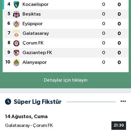
4
Kocaelispor
0
0
5
Beşiktaş
0
0
6
Eyüpspor
0
0
7
Galatasaray
0
0
8
Çorum FK
0
0
9
Gaziantep FK
0
0
10
Alanyaspor
0
0
Detaylar için tıklayın
Süper Lig Fikstür
14 Ağustos, Cuma
Galatasaray - Çorum FK
21:30