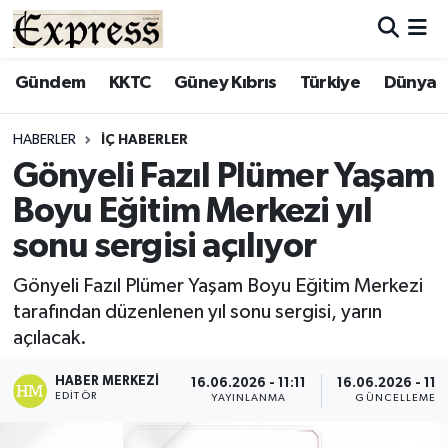
ALAYKÖY
Hava Durumu
Gündem
KKTC
Güney Kıbrıs
Türkiye
Dünya
ALSANCAK
Trafik Durumu
HABERLER
İÇ HABERLER
Gönyeli Fazıl Plümer Yaşam
BİLİM
Süper Lig Puan Durumu ve Fikstür
Boyu Eğitim Merkezi yıl
ÇATALKÖY
Tüm Manşetler
sonu sergisi açılıyor
DÜNYA
Son Dakika Haberleri
Gönyeli Fazıl Plümer Yaşam Boyu Eğitim Merkezi
tarafından düzenlenen yıl sonu sergisi, yarın
EĞİTİM
Haber Arşivi
açılacak.
EKONOMİ
HABER MERKEZI
16.06.2026 - 11:11
16.06.2026 - 11:1
EDITÖR
YAYINLANMA
GÜNCELLEME
ENGLISH