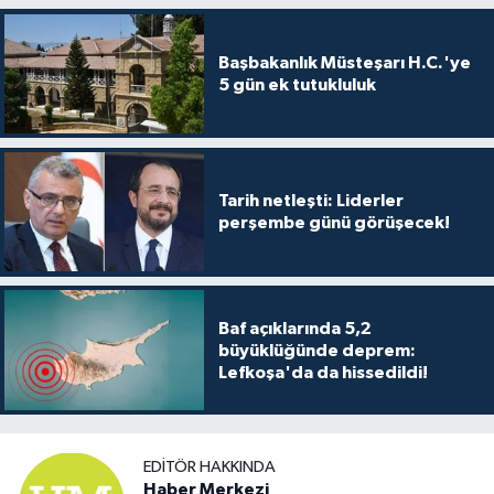
TİCARET
Başbakanlık Müsteşarı H.C.'ye
YAŞAM
5 gün ek tutukluluk
Tarih netleşti: Liderler
perşembe günü görüşecek!
Baf açıklarında 5,2
büyüklüğünde deprem:
Lefkoşa'da da hissedildi!
EDITÖR HAKKINDA
Haber Merkezi