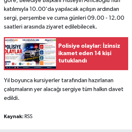
göre, Belediye Başkanı Hüseyin Amcaoğlu'nun
katılımıyla 10.00'da yapılacak açılışın ardından
MAGAZİN
sergi, perşembe ve cuma günleri 09.00 - 12.00
saatleri arasında ziyaret edilebilecek.
Nöbetçi Eczaneler
ÖZEL HABER
Polisiye olaylar: İzinsiz
ikamet eden 14 kişi
SAĞLIK
tutuklandı
SİYASET
Yıl boyunca kursiyerler tarafından hazırlanan
çalışmaların yer alacağı sergiye tüm halkın davet
SPOR
edildi.
TATLISU
Kaynak:
RSS
TEKNOLOJİ