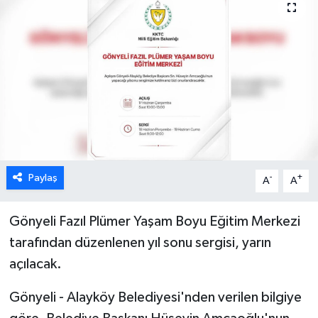
ESENTEPE
GAZİMAĞUSA
GİRNE
GÜNDEM
GÜNEY KIBRIS
Paylaş
-
+
A
A
İÇ HABERLER
Gönyeli Fazıl Plümer Yaşam Boyu Eğitim Merkezi
tarafından düzenlenen yıl sonu sergisi, yarın
KÜLTÜR SANAT
açılacak.
LAPTA
Gönyeli - Alayköy Belediyesi'nden verilen bilgiye
LEFKOŞA