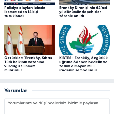
Polisiye olaylar: İzinsiz
Erenköy Direnişi'nin 62'nci
ikamet eden 14 kişi
yıl dönümünde şehitler
tutuklandı
törenle anıldı
Öztürkler: 'Erenköy, Kıbrıs
KIBTES: 'Erenköy, özgürlük
Türk halkının vatanına
uğruna ödenen bedelin ve
vurduğu silinmez
teslim olmayan milli
mührüdür'
iradenin sembolüdür'
Yorumlar