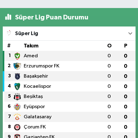
Süper Lig Puan Durumu
Süper Lig
#
Takım
O
P
1
Amed
0
0
2
Erzurumspor FK
0
0
3
Başakşehir
0
0
4
Kocaelispor
0
0
5
Beşiktaş
0
0
6
Eyüpspor
0
0
7
Galatasaray
0
0
8
Çorum FK
0
0
9
Gaziantep FK
0
0