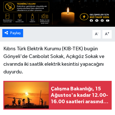
ESENTEPE
GAZİMAĞUSA
Paylaş
-
+
A
A
GİRNE
GÜNDEM
Kıbrıs Türk Elektrik Kurumu (KIB-TEK) bugün
Gönyeli'de Canbolat Sokak, Açıkgöz Sokak ve
GÜNEY KIBRIS
civarında iki saatlik elektrik kesintisi yapacağını
duyurdu.
İÇ HABERLER
KÜLTÜR SANAT
Çalışma Bakanlığı, 15
Ağustos'a kadar 12.00-
LAPTA
16.00 saatleri arasında
güneş altında çalışmayı
LEFKOŞA
yasakladı