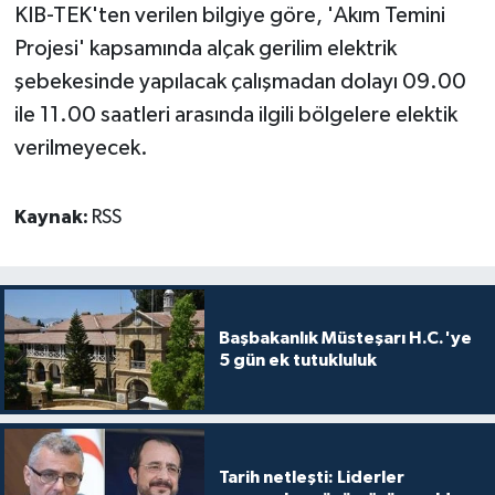
KIB-TEK'ten verilen bilgiye göre, 'Akım Temini
Projesi' kapsamında alçak gerilim elektrik
MAGAZİN
şebekesinde yapılacak çalışmadan dolayı 09.00
Nöbetçi Eczaneler
ile 11.00 saatleri arasında ilgili bölgelere elektik
verilmeyecek.
ÖZEL HABER
Kaynak:
RSS
SAĞLIK
SİYASET
SPOR
Başbakanlık Müsteşarı H.C.'ye
5 gün ek tutukluluk
TATLISU
TEKNOLOJİ
Tarih netleşti: Liderler