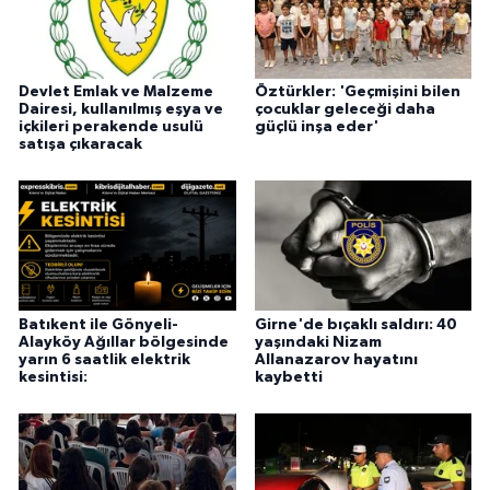
Devlet Emlak ve Malzeme
Öztürkler: 'Geçmişini bilen
Dairesi, kullanılmış eşya ve
çocuklar geleceği daha
içkileri perakende usulü
güçlü inşa eder'
satışa çıkaracak
Batıkent ile Gönyeli-
Girne'de bıçaklı saldırı: 40
Alayköy Ağıllar bölgesinde
yaşındaki Nizam
yarın 6 saatlik elektrik
Allanazarov hayatını
kesintisi:
kaybetti