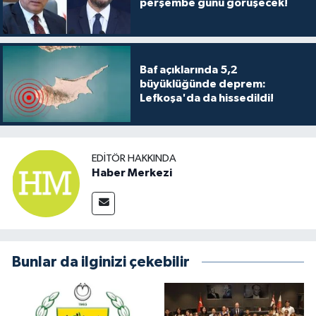
perşembe günü görüşecek!
TİCARET
YAŞAM
Baf açıklarında 5,2
büyüklüğünde deprem:
Lefkoşa'da da hissedildi!
EDITÖR HAKKINDA
Haber Merkezi
Bunlar da ilginizi çekebilir