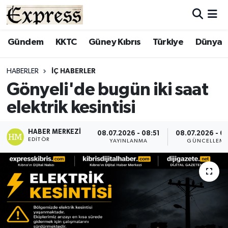
ALAYKÖY
Hava Durumu
Gündem
KKTC
Güney Kıbrıs
Türkiye
Dünya
ALSANCAK
Trafik Durumu
HABERLER
İÇ HABERLER
Gönyeli'de bugün iki saat
BİLİM
Süper Lig Puan Durumu ve Fikstür
elektrik kesintisi
ÇATALKÖY
Tüm Manşetler
HABER MERKEZI
08.07.2026 - 08:51
08.07.2026 - 0
EDITÖR
DÜNYA
Son Dakika Haberleri
YAYINLANMA
GÜNCELLEM
EĞİTİM
Haber Arşivi
EKONOMİ
ENGLISH