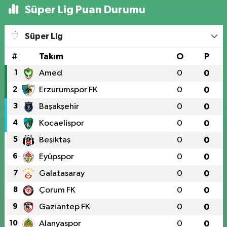
Süper Lig Puan Durumu
Süper Lig
#
Takım
O
P
1
Amed
0
0
2
Erzurumspor FK
0
0
3
Başakşehir
0
0
4
Kocaelispor
0
0
5
Beşiktaş
0
0
6
Eyüpspor
0
0
7
Galatasaray
0
0
8
Çorum FK
0
0
9
Gaziantep FK
0
0
10
Alanyaspor
0
0