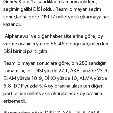
Güney Kıbrıs'ta sandıkların tamamı açılırken,
seçimin galibi DİSİ oldu. Resmi olmayan seçim
MAGAZİN
sonuçlarına göre DİSİ 17 milletvekili çıkarmaya hak
kazandı.
Nöbetçi Eczaneler
'Alphanews' ve diğer haber sitelerine göre, oy
ÖZEL HABER
verme oranının yüzde 66.46 olduğu seçimlerden
SAĞLIK
DİSİ birinci parti çıktı.
Resmi olmayan sonuçlara göre, bin 283 sandığın
SİYASET
tamamı açıldı. DİSİ yüzde 27.1, AKEL yüzde 23.9,
SPOR
ELAM yüzde 10.9, DİKO yüzde 10, ALMA yüzde
5.8, DDP yüzde 5.4 oy oranına ulaşırken diğer
TATLISU
partiler ise milletvekili çıkarabilecek oy oranına
erişemedi.
TEKNOLOJİ
Bu sonuçlara göre; DİSİ 17, AKEL 15, ELAM 8,