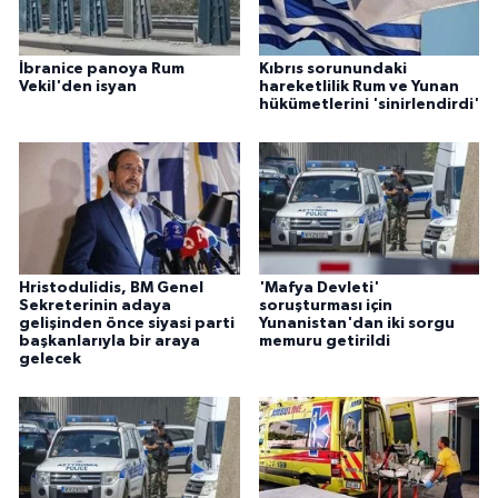
İbranice panoya Rum
Kıbrıs sorunundaki
Vekil'den isyan
hareketlilik Rum ve Yunan
hükümetlerini 'sinirlendirdi'
Hristodulidis, BM Genel
'Mafya Devleti'
Sekreterinin adaya
soruşturması için
gelişinden önce siyasi parti
Yunanistan'dan iki sorgu
başkanlarıyla bir araya
memuru getirildi
gelecek