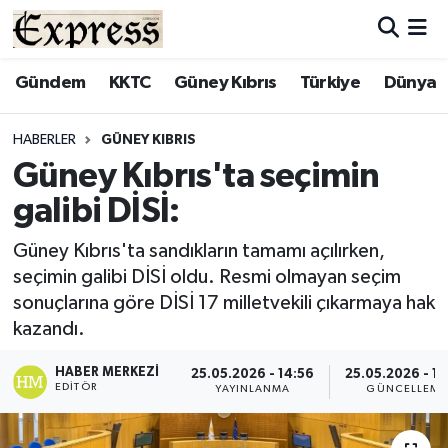
ALAYKÖY
Hava Durumu
Gündem
KKTC
Güney Kıbrıs
Türkiye
Dünya
ALSANCAK
Trafik Durumu
HABERLER
GÜNEY KIBRIS
Güney Kıbrıs'ta seçimin
BİLİM
Süper Lig Puan Durumu ve Fikstür
galibi DİSİ:
ÇATALKÖY
Tüm Manşetler
Güney Kıbrıs'ta sandıkların tamamı açılırken,
seçimin galibi DİSİ oldu. Resmi olmayan seçim
DÜNYA
Son Dakika Haberleri
sonuçlarına göre DİSİ 17 milletvekili çıkarmaya hak
kazandı.
EĞİTİM
Haber Arşivi
HABER MERKEZI
25.05.2026 - 14:56
25.05.2026 - 15
EKONOMİ
EDITÖR
YAYINLANMA
GÜNCELLEME
ENGLISH