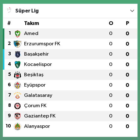
Süper Lig
#
Takım
O
P
1
Amed
0
0
2
Erzurumspor FK
0
0
3
Başakşehir
0
0
4
Kocaelispor
0
0
5
Beşiktaş
0
0
6
Eyüpspor
0
0
7
Galatasaray
0
0
8
Çorum FK
0
0
9
Gaziantep FK
0
0
10
Alanyaspor
0
0