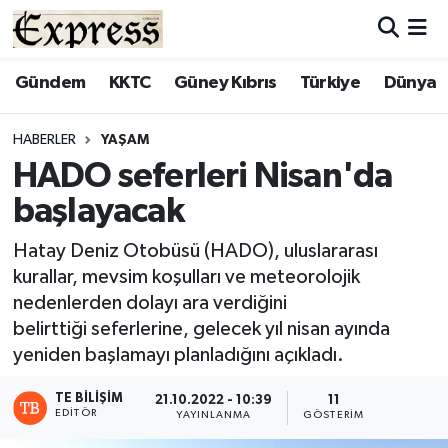
ALAYKÖY
Hava Durumu
Gündem
KKTC
Güney Kıbrıs
Türkiye
Dünya
ALSANCAK
Trafik Durumu
HABERLER
YAŞAM
HADO seferleri Nisan'da
BİLİM
Süper Lig Puan Durumu ve Fikstür
başlayacak
ÇATALKÖY
Tüm Manşetler
Hatay Deniz Otobüsü (HADO), uluslararası
kurallar, mevsim koşulları ve meteorolojik
DÜNYA
Son Dakika Haberleri
nedenlerden dolayı ara verdiğini
belirttiği seferlerine, gelecek yıl nisan ayında
EĞİTİM
Haber Arşivi
yeniden başlamayı planladığını açıkladı.
EKONOMİ
TE BILIŞIM
21.10.2022 - 10:39
11
EDITÖR
YAYINLANMA
GÖSTERIM
ENGLISH