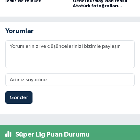
İzmir'de felaket
Genel Kurmay'dan renkli
Atatürk fotoğrafları...
Yorumlar
Gönder
Süper Lig Puan Durumu