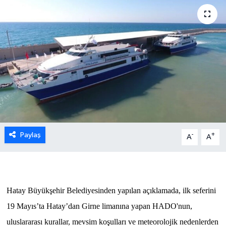
ESENTEPE
GAZİMAĞUSA
GİRNE
GÜNDEM
GÜNEY KIBRIS
Paylaş
-
+
A
A
İÇ HABERLER
KÜLTÜR SANAT
Hatay Büyükşehir Belediyesinden yapılan açıklamada, ilk seferini
LAPTA
19 Mayıs’ta Hatay’dan Girne limanına yapan HADO'nun,
uluslararası kurallar, mevsim koşulları ve meteorolojik nedenlerden
LEFKOŞA