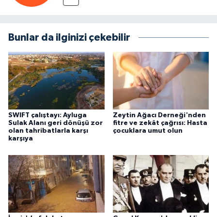
Bunlar da ilginizi çekebilir
SWIFT çalıştayı: Ayluga
Zeytin Ağacı Derneği'nden
Sulak Alanı geri dönüşü zor
fitre ve zekât çağrısı: Hasta
olan tahribatlarla karşı
çocuklara umut olun
karşıya