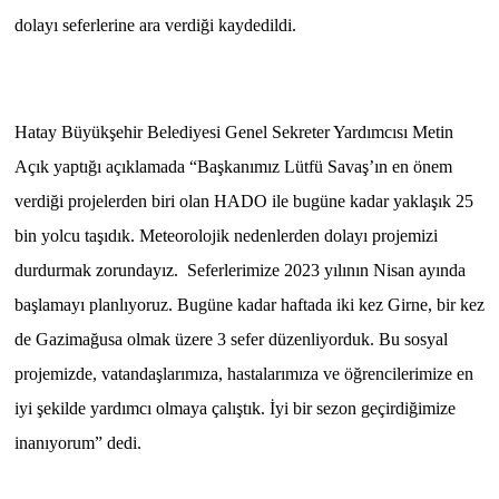
dolayı seferlerine ara verdiği kaydedildi.
MAGAZİN
Nöbetçi Eczaneler
Hatay Büyükşehir Belediyesi Genel Sekreter Yardımcısı Metin
ÖZEL HABER
Açık yaptığı açıklamada “Başkanımız Lütfü Savaş’ın en önem
verdiği projelerden biri olan HADO ile bugüne kadar yaklaşık 25
SAĞLIK
bin yolcu taşıdık. Meteorolojik nedenlerden dolayı projemizi
durdurmak zorundayız. Seferlerimize 2023 yılının Nisan ayında
SİYASET
başlamayı planlıyoruz. Bugüne kadar haftada iki kez Girne, bir kez
SPOR
de Gazimağusa olmak üzere 3 sefer düzenliyorduk. Bu sosyal
projemizde, vatandaşlarımıza, hastalarımıza ve öğrencilerimize en
TATLISU
iyi şekilde yardımcı olmaya çalıştık. İyi bir sezon geçirdiğimize
inanıyorum” dedi.
TEKNOLOJİ