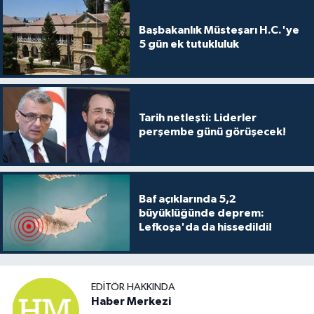
TİCARET
Başbakanlık Müsteşarı H.C.'ye
YAŞAM
5 gün ek tutukluluk
Tarih netleşti: Liderler
perşembe günü görüşecek!
Baf açıklarında 5,2
büyüklüğünde deprem:
Lefkoşa'da da hissedildi!
EDITÖR HAKKINDA
Haber Merkezi