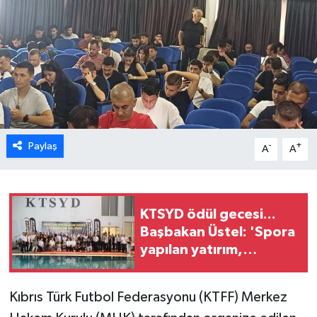
ESENTEPE
GAZİMAĞUSA
GİRNE
GÜNDEM
Paylaş
-
+
A
A
GÜNEY KIBRIS
İÇ HABERLER
KTSYD ödül gecesi...
Başbakan Üstel: 'Spora
KÜLTÜR SANAT
yapılan yatırım,
geleceğe, gençliğe
LAPTA
yapılan en değerli
Kıbrıs Türk Futbol Federasyonu (KTFF) Merkez
yatırımdır'
LEFKOŞA