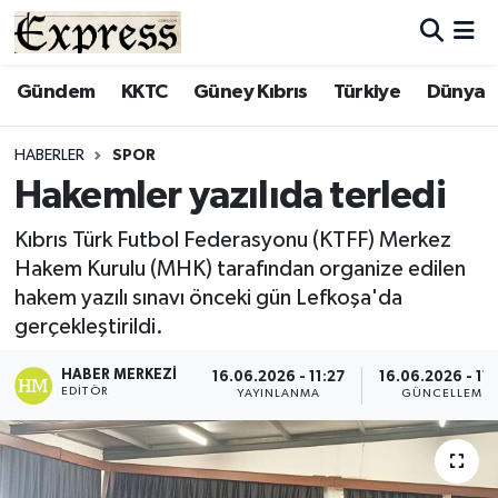
ALAYKÖY
Hava Durumu
Gündem
KKTC
Güney Kıbrıs
Türkiye
Dünya
ALSANCAK
Trafik Durumu
HABERLER
SPOR
Hakemler yazılıda terledi
BİLİM
Süper Lig Puan Durumu ve Fikstür
Kıbrıs Türk Futbol Federasyonu (KTFF) Merkez
ÇATALKÖY
Tüm Manşetler
Hakem Kurulu (MHK) tarafından organize edilen
hakem yazılı sınavı önceki gün Lefkoşa'da
DÜNYA
Son Dakika Haberleri
gerçekleştirildi.
EĞİTİM
Haber Arşivi
HABER MERKEZI
16.06.2026 - 11:27
16.06.2026 - 11:
EDITÖR
YAYINLANMA
GÜNCELLEME
EKONOMİ
ENGLISH