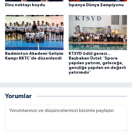
Dinç noktayı koydu
İspanya Dünya Şampiyonu
Badminton Akademi Gelişim
KTSYD ödül gecesi...
Kampı KKTC'de düzenlendi
Başbakan Üstel: 'Spora
yapılan yatırım, geleceğe,
gençliğe yapılan en değerli
yatırımdır'
Yorumlar