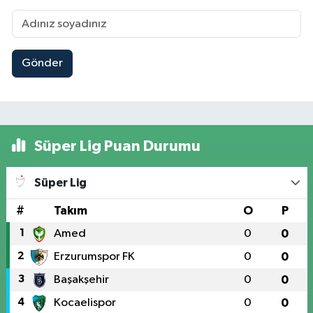
Gönder
Süper Lig Puan Durumu
Süper Lig
#
Takım
O
P
1
Amed
0
0
2
Erzurumspor FK
0
0
3
Başakşehir
0
0
4
Kocaelispor
0
0