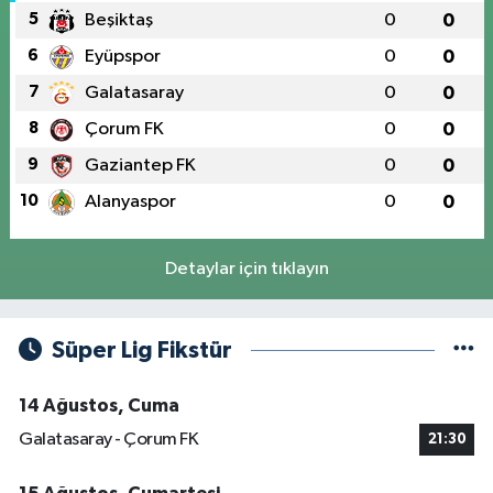
5
Beşiktaş
0
0
6
Eyüpspor
0
0
7
Galatasaray
0
0
8
Çorum FK
0
0
9
Gaziantep FK
0
0
10
Alanyaspor
0
0
Detaylar için tıklayın
Süper Lig Fikstür
14 Ağustos, Cuma
Galatasaray - Çorum FK
21:30