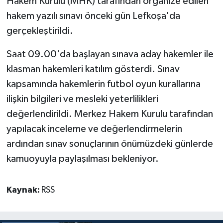
Hakem Kurulu (MHK) tarafından organize edilen
hakem yazılı sınavı önceki gün Lefkoşa'da
MAGAZİN
gerçekleştirildi.
Nöbetçi Eczaneler
Saat 09.00'da başlayan sınava aday hakemler ile
klasman hakemleri katılım gösterdi. Sınav
ÖZEL HABER
kapsamında hakemlerin futbol oyun kurallarına
ilişkin bilgileri ve mesleki yeterlilikleri
SAĞLIK
değerlendirildi. Merkez Hakem Kurulu tarafından
SİYASET
yapılacak inceleme ve değerlendirmelerin
ardından sınav sonuçlarının önümüzdeki günlerde
SPOR
kamuoyuyla paylaşılması bekleniyor.
TATLISU
Kaynak:
RSS
TEKNOLOJİ