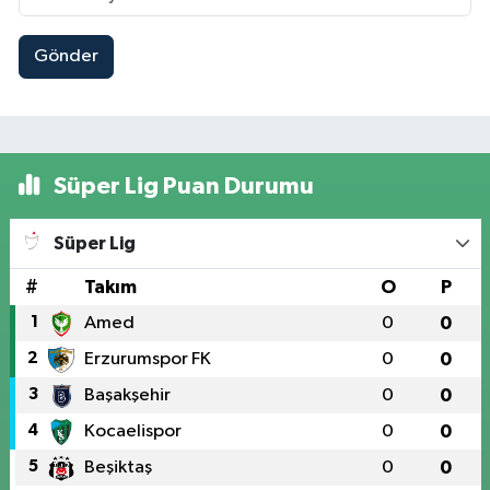
Gönder
Süper Lig Puan Durumu
Süper Lig
#
Takım
O
P
1
Amed
0
0
2
Erzurumspor FK
0
0
3
Başakşehir
0
0
4
Kocaelispor
0
0
5
Beşiktaş
0
0