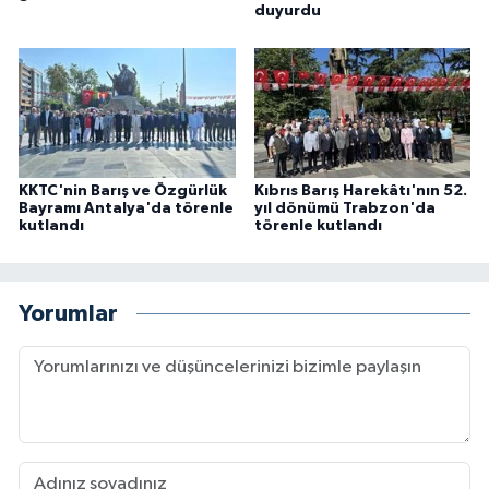
duyurdu
KKTC'nin Barış ve Özgürlük
Kıbrıs Barış Harekâtı'nın 52.
Bayramı Antalya'da törenle
yıl dönümü Trabzon'da
kutlandı
törenle kutlandı
Yorumlar