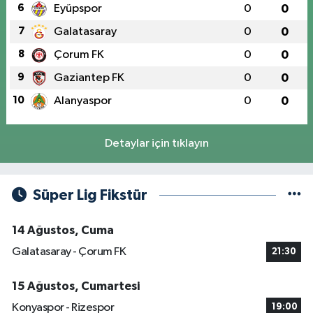
6
Eyüpspor
0
0
7
Galatasaray
0
0
8
Çorum FK
0
0
9
Gaziantep FK
0
0
10
Alanyaspor
0
0
Detaylar için tıklayın
Süper Lig Fikstür
14 Ağustos, Cuma
Galatasaray - Çorum FK
21:30
15 Ağustos, Cumartesi
Konyaspor - Rizespor
19:00