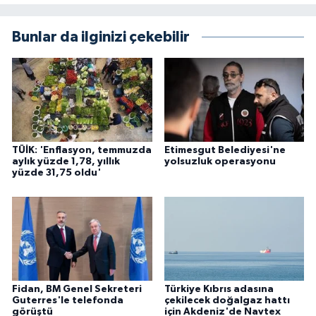
Bunlar da ilginizi çekebilir
TÜİK: 'Enflasyon, temmuzda
Etimesgut Belediyesi'ne
aylık yüzde 1,78, yıllık
yolsuzluk operasyonu
yüzde 31,75 oldu'
Fidan, BM Genel Sekreteri
Türkiye Kıbrıs adasına
Guterres'le telefonda
çekilecek doğalgaz hattı
görüştü
için Akdeniz'de Navtex