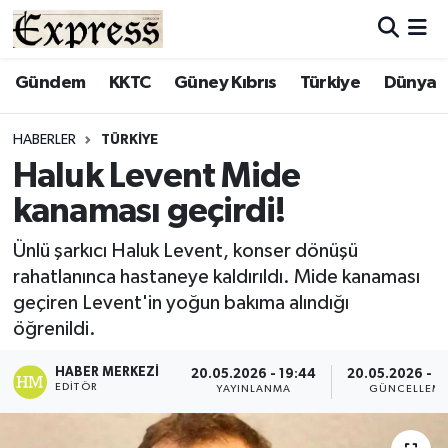
ALAYKÖY
Hava Durumu
Gündem
KKTC
Güney Kıbrıs
Türkiye
Dünya
ALSANCAK
Trafik Durumu
HABERLER
TÜRKIYE
Haluk Levent Mide
BİLİM
Süper Lig Puan Durumu ve Fikstür
kanaması geçirdi!
ÇATALKÖY
Tüm Manşetler
Ünlü şarkıcı Haluk Levent, konser dönüşü
rahatlanınca hastaneye kaldırıldı. Mide kanaması
DÜNYA
Son Dakika Haberleri
geçiren Levent'in yoğun bakıma alındığı
öğrenildi.
EĞİTİM
Haber Arşivi
HABER MERKEZI
20.05.2026 - 19:44
20.05.2026 - 1
EKONOMİ
EDITÖR
YAYINLANMA
GÜNCELLEM
ENGLISH