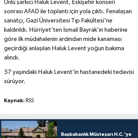
Ünlü şarkıcı Haluk Levent, Eskişehir konseri
sonrası AFAD ile toplantı için yola çıktı. Fenalaşan
MAGAZİN
sanatçı, Gazi Üniversitesi Tıp Fakültesi'ne
kaldırıldı. Hürriyet'ten İsmail Bayrak'ın haberine
Nöbetçi Eczaneler
göre ilk müdahalenin ardından mide kanaması
ÖZEL HABER
geçirdiği anlaşılan Haluk Levent yoğun bakıma
alındı.
SAĞLIK
57 yaşındaki Haluk Levent'in hastanedeki tedavisi
SİYASET
sürüyor.
SPOR
Kaynak:
RSS
TATLISU
TEKNOLOJİ
Başbakanlık Müsteşarı H.C.'ye