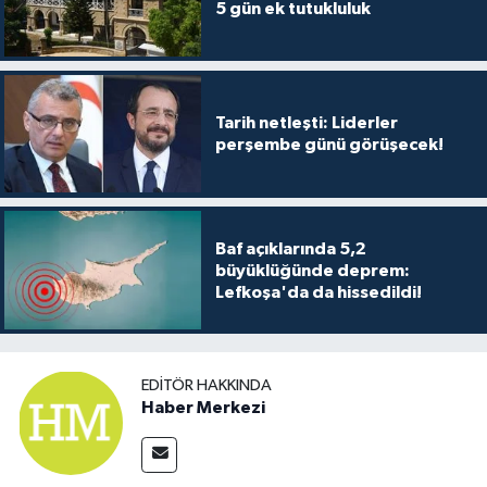
TİCARET
5 gün ek tutukluluk
YAŞAM
Tarih netleşti: Liderler
perşembe günü görüşecek!
Baf açıklarında 5,2
büyüklüğünde deprem:
Lefkoşa'da da hissedildi!
EDITÖR HAKKINDA
Haber Merkezi