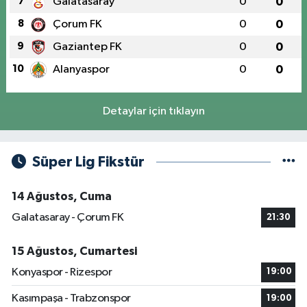
7
Galatasaray
0
0
8
Çorum FK
0
0
9
Gaziantep FK
0
0
10
Alanyaspor
0
0
Detaylar için tıklayın
Süper Lig Fikstür
14 Ağustos, Cuma
Galatasaray - Çorum FK
21:30
15 Ağustos, Cumartesi
Konyaspor - Rizespor
19:00
Kasımpaşa - Trabzonspor
19:00