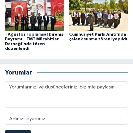
1 Ağustos Toplumsal Direniş
Cumhuriyet Parkı Anıtı'nda
Bayramı... TMT Mücahitler
çelenk sunma töreni yapıldı
Derneği'nde tören
düzenlendi
Yorumlar