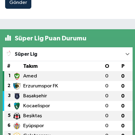
Gönder
Süper Lig Puan Durumu
Süper Lig
#
Takım
O
P
1
Amed
0
0
2
Erzurumspor FK
0
0
3
Başakşehir
0
0
4
Kocaelispor
0
0
5
Beşiktaş
0
0
6
Eyüpspor
0
0