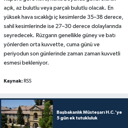
açık, az bulutlu veya parçalı bulutlu olacak. En
MAGAZİN
yüksek hava sıcaklığı iç kesimlerde 35–38 derece,
sahil kesimlerinde ise 27–30 derece dolaylarında
Nöbetçi Eczaneler
seyredecek. Rüzgarın genellikle güney ve batı
ÖZEL HABER
yönlerden orta kuvvette, cuma günü ve
periyodun son günlerinde zaman zaman kuvvetli
SAĞLIK
esmesi bekleniyor.
SİYASET
Kaynak:
RSS
SPOR
TATLISU
Başbakanlık Müsteşarı H.C.'ye
TEKNOLOJİ
5 gün ek tutukluluk