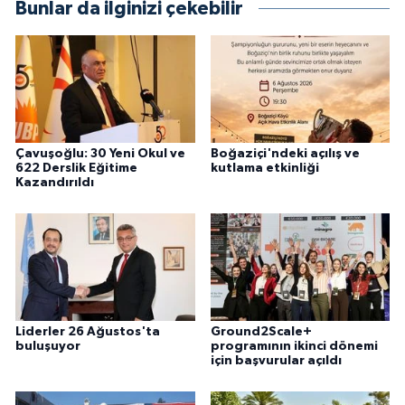
Bunlar da ilginizi çekebilir
Çavuşoğlu: 30 Yeni Okul ve
Boğaziçi'ndeki açılış ve
622 Derslik Eğitime
kutlama etkinliği
Kazandırıldı
Liderler 26 Ağustos'ta
Ground2Scale+
buluşuyor
programının ikinci dönemi
için başvurular açıldı