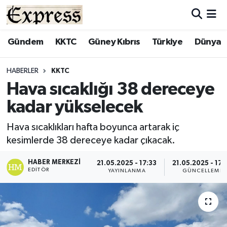
ALAYKÖY
Hava Durumu
Gündem
KKTC
Güney Kıbrıs
Türkiye
Dünya
ALSANCAK
Trafik Durumu
HABERLER
KKTC
Hava sıcaklığı 38 dereceye
BİLİM
Süper Lig Puan Durumu ve Fikstür
kadar yükselecek
ÇATALKÖY
Tüm Manşetler
Hava sıcaklıkları hafta boyunca artarak iç
kesimlerde 38 dereceye kadar çıkacak.
DÜNYA
Son Dakika Haberleri
HABER MERKEZI
21.05.2025 - 17:33
21.05.2025 - 17:
EĞİTİM
Haber Arşivi
EDITÖR
YAYINLANMA
GÜNCELLEME
EKONOMİ
ENGLISH