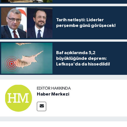
TİCARET
YAŞAM
Tarih netleşti: Liderler
perşembe günü görüşecek!
Baf açıklarında 5,2
büyüklüğünde deprem:
Lefkoşa'da da hissedildi!
EDITÖR HAKKINDA
Haber Merkezi