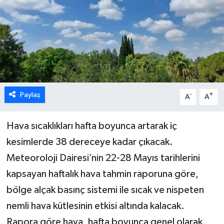
ESENTEPE
GAZİMAĞUSA
GİRNE
GÜNDEM
Paylaş
-
+
A
A
GÜNEY KIBRIS
Hava sıcaklıkları hafta boyunca artarak iç
kesimlerde 38 dereceye kadar çıkacak.
İÇ HABERLER
Meteoroloji Dairesi’nin 22-28 Mayıs tarihlerini
KÜLTÜR SANAT
kapsayan haftalık hava tahmin raporuna göre,
bölge alçak basınç sistemi ile sıcak ve nispeten
LAPTA
nemli hava kütlesinin etkisi altında kalacak.
Rapora göre hava, hafta boyunca genel olarak
LEFKOŞA