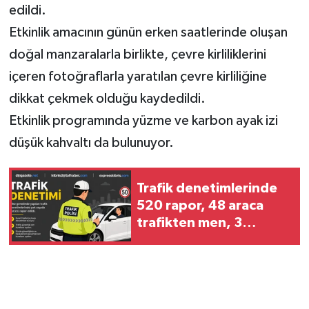
edildi.
Etkinlik amacının günün erken saatlerinde oluşan
MAGAZİN
doğal manzaralarla birlikte, çevre kirliliklerini
Nöbetçi Eczaneler
içeren fotoğraflarla yaratılan çevre kirliliğine
dikkat çekmek olduğu kaydedildi.
ÖZEL HABER
Etkinlik programında yüzme ve karbon ayak izi
SAĞLIK
düşük kahvaltı da bulunuyor.
SİYASET
Trafik denetimlerinde
520 rapor, 48 araca
SPOR
trafikten men, 3
tutuklu:
TATLISU
TEKNOLOJİ