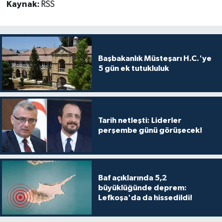
TİCARET
Kaynak:
RSS
YAŞAM
Başbakanlık Müsteşarı H.C.'ye
5 gün ek tutukluluk
Tarih netleşti: Liderler
perşembe günü görüşecek!
Baf açıklarında 5,2
büyüklüğünde deprem:
Lefkoşa'da da hissedildi!