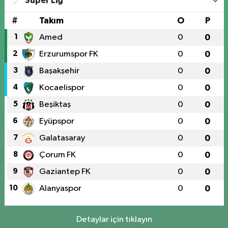
Süper Lig
#
Takım
O
P
1
Amed
0
0
2
Erzurumspor FK
0
0
3
Başakşehir
0
0
4
Kocaelispor
0
0
5
Beşiktaş
0
0
6
Eyüpspor
0
0
7
Galatasaray
0
0
8
Çorum FK
0
0
9
Gaziantep FK
0
0
10
Alanyaspor
0
0
Detaylar için tıklayın