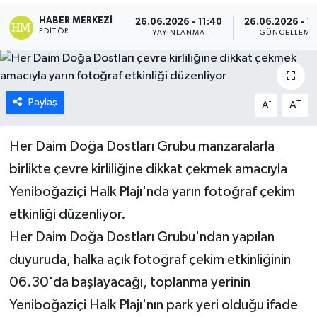
HABER MERKEZI
26.06.2026 - 11:40
26.06.2026 - 11
ESENTEPE
EDITÖR
YAYINLANMA
GÜNCELLEME
GAZİMAĞUSA
GİRNE
Paylaş
-
+
A
A
GÜNDEM
Her Daim Doğa Dostları Grubu manzaralarla
birlikte çevre kirliliğine dikkat çekmek amacıyla
GÜNEY KIBRIS
Yeniboğaziçi Halk Plajı'nda yarın fotoğraf çekim
İÇ HABERLER
etkinliği düzenliyor.
Her Daim Doğa Dostları Grubu'ndan yapılan
KÜLTÜR SANAT
duyuruda, halka açık fotoğraf çekim etkinliğinin
LAPTA
06.30'da başlayacağı, toplanma yerinin
Yeniboğaziçi Halk Plajı'nın park yeri olduğu ifade
LEFKOŞA