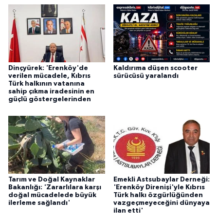
Dinçyürek: 'Erenköy'de
Kaldırıma düşen scooter
verilen mücadele, Kıbrıs
sürücüsü yaralandı
Türk halkının vatanına
sahip çıkma iradesinin en
güçlü göstergelerinden
Tarım ve Doğal Kaynaklar
Emekli Astsubaylar Derneği:
Bakanlığı: 'Zararlılara karşı
'Erenköy Direnişi'yle Kıbrıs
doğal mücadelede büyük
Türk halkı özgürlüğünden
ilerleme sağlandı'
vazgeçmeyeceğini dünyaya
ilan etti'