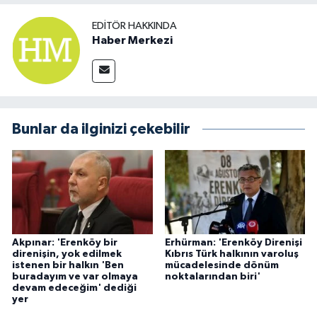
EDITÖR HAKKINDA
Haber Merkezi
Bunlar da ilginizi çekebilir
Akpınar: 'Erenköy bir
Erhürman: 'Erenköy Direnişi
direnişin, yok edilmek
Kıbrıs Türk halkının varoluş
istenen bir halkın 'Ben
mücadelesinde dönüm
buradayım ve var olmaya
noktalarından biri'
devam edeceğim' dediği
yer