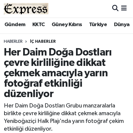
ALAYKÖY
Hava Durumu
Gündem
KKTC
Güney Kıbrıs
Türkiye
Dünya
ALSANCAK
Trafik Durumu
HABERLER
İÇ HABERLER
Her Daim Doğa Dostları
BİLİM
Süper Lig Puan Durumu ve Fikstür
çevre kirliliğine dikkat
ÇATALKÖY
Tüm Manşetler
çekmek amacıyla yarın
fotoğraf etkinliği
DÜNYA
Son Dakika Haberleri
düzenliyor
EĞİTİM
Haber Arşivi
Her Daim Doğa Dostları Grubu manzaralarla
birlikte çevre kirliliğine dikkat çekmek amacıyla
EKONOMİ
Yeniboğaziçi Halk Plajı'nda yarın fotoğraf çekim
etkinliği düzenliyor.
ENGLISH