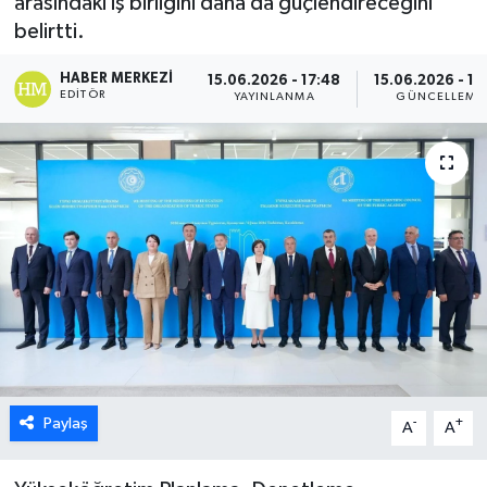
arasındaki iş birliğini daha da güçlendireceğini
belirtti.
ESENTEPE
HABER MERKEZI
15.06.2026 - 17:48
15.06.2026 - 17
GAZİMAĞUSA
EDITÖR
YAYINLANMA
GÜNCELLEME
GİRNE
GÜNDEM
GÜNEY KIBRIS
İÇ HABERLER
KÜLTÜR SANAT
Paylaş
-
+
LAPTA
A
A
LEFKOŞA