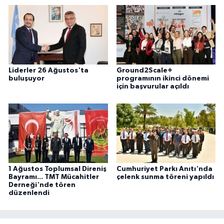
Liderler 26 Ağustos'ta
Ground2Scale+
buluşuyor
programının ikinci dönemi
için başvurular açıldı
1 Ağustos Toplumsal Direniş
Cumhuriyet Parkı Anıtı'nda
Bayramı... TMT Mücahitler
çelenk sunma töreni yapıldı
Derneği'nde tören
düzenlendi