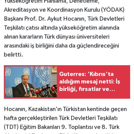
Yükseköğretim Planlama, Denetleme,
Akreditasyon ve Koordinasyon Kurulu (YÖDAK)
MAGAZİN
Başkanı Prof. Dr. Aykut Hocanın, Türk Devletleri
Teşkilatı çatısı altında yükseköğretim alanında
Nöbetçi Eczaneler
alınan kararların Türk dünyası üniversiteleri
ÖZEL HABER
arasındaki iş birliğini daha da güçlendireceğini
belirtti.
SAĞLIK
Guterres: 'Kıbrıs'ta
SİYASET
aldığım mesaj netti: İş
birliği, fırsatlar ve
SPOR
barışla şekillenen bir
gelecek istiyorlar'
TATLISU
Hocanın, Kazakistan'ın Türkistan kentinde geçen
hafta gerçekleştirilen Türk Devletleri Teşkilatı
TEKNOLOJİ
(TDT) Eğitim Bakanları 9. Toplantısı ve 8. Türk