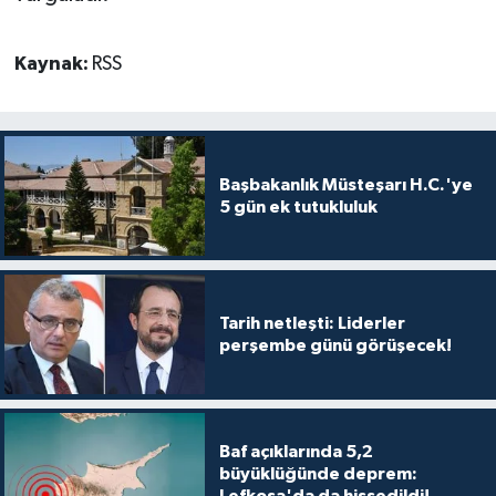
Kaynak:
RSS
Başbakanlık Müsteşarı H.C.'ye
5 gün ek tutukluluk
Tarih netleşti: Liderler
perşembe günü görüşecek!
Baf açıklarında 5,2
büyüklüğünde deprem:
Lefkoşa'da da hissedildi!