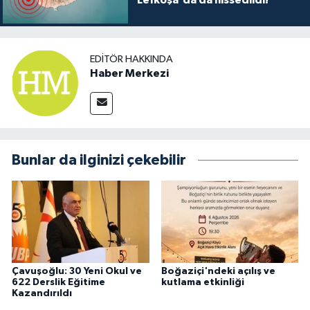
EDITÖR HAKKINDA
Haber Merkezi
Bunlar da ilginizi çekebilir
Çavuşoğlu: 30 Yeni Okul ve
Boğaziçi'ndeki açılış ve
622 Derslik Eğitime
kutlama etkinliği
Kazandırıldı