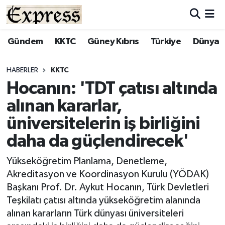
ALAYKÖY
Hava Durumu
Gündem
KKTC
Güney Kıbrıs
Türkiye
Dünya
ALSANCAK
Trafik Durumu
HABERLER
KKTC
Hocanın: 'TDT çatısı altında
BİLİM
Süper Lig Puan Durumu ve Fikstür
alınan kararlar,
ÇATALKÖY
Tüm Manşetler
üniversitelerin iş birliğini
daha da güçlendirecek'
DÜNYA
Son Dakika Haberleri
Yükseköğretim Planlama, Denetleme,
EĞİTİM
Haber Arşivi
Akreditasyon ve Koordinasyon Kurulu (YÖDAK)
Başkanı Prof. Dr. Aykut Hocanın, Türk Devletleri
EKONOMİ
Teşkilatı çatısı altında yükseköğretim alanında
alınan kararların Türk dünyası üniversiteleri
ENGLISH