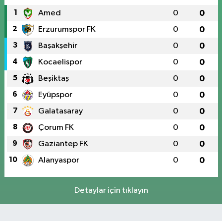
1
Amed
0
0
2
Erzurumspor FK
0
0
3
Başakşehir
0
0
4
Kocaelispor
0
0
5
Beşiktaş
0
0
6
Eyüpspor
0
0
7
Galatasaray
0
0
8
Çorum FK
0
0
9
Gaziantep FK
0
0
10
Alanyaspor
0
0
Detaylar için tıklayın