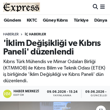
ALAYKÖY
Hava Durumu
Gündem
KKTC
Güney Kıbrıs
Türkiye
Dünya
ALSANCAK
Trafik Durumu
HABERLER
İÇ HABERLER
'İklim Değişikliği ve Kıbrıs
BİLİM
Süper Lig Puan Durumu ve Fikstür
Paneli' düzenlendi
ÇATALKÖY
Tüm Manşetler
Kıbrıs Türk Mühendis ve Mimar Odaları Birliği
(KTMMOB) ile Kıbrıs Bilim ve Teknik Odası (ETEK)
DÜNYA
Son Dakika Haberleri
iş birliğinde 'İklim Değişikliği ve Kıbrıs Paneli' dün
düzenlendi.
EĞİTİM
Haber Arşivi
HABER MERKEZI
09.06.2026 - 15:24
09.06.2026 - 1
EKONOMİ
EDITÖR
YAYINLANMA
GÜNCELLEM
ENGLISH