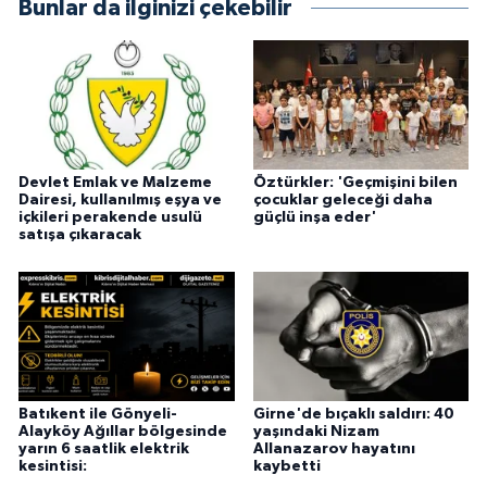
Bunlar da ilginizi çekebilir
Devlet Emlak ve Malzeme
Öztürkler: 'Geçmişini bilen
Dairesi, kullanılmış eşya ve
çocuklar geleceği daha
içkileri perakende usulü
güçlü inşa eder'
satışa çıkaracak
Batıkent ile Gönyeli-
Girne'de bıçaklı saldırı: 40
Alayköy Ağıllar bölgesinde
yaşındaki Nizam
yarın 6 saatlik elektrik
Allanazarov hayatını
kesintisi:
kaybetti