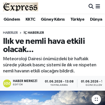
ALAYKÖY
Hava Durumu
Gündem
KKTC
Güney Kıbrıs
Türkiye
Dünya
ALSANCAK
Trafik Durumu
HABERLER
İÇ HABERLER
Ilık ve nemli hava etkili
BİLİM
Süper Lig Puan Durumu ve Fikstür
olacak...
ÇATALKÖY
Tüm Manşetler
Meteoroloji Dairesi önümüzdeki bir haftalık
sürede yüksek basınç sistemi ile ılık ve nispeten
DÜNYA
Son Dakika Haberleri
nemli havanın etkili olacağını bildirdi.
EĞİTİM
Haber Arşivi
HABER MERKEZI
01.06.2026 - 13:08
01.06.2026 - 13
EDITÖR
YAYINLANMA
GÜNCELLEME
EKONOMİ
ENGLISH