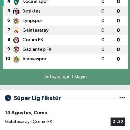
4
Kocaelispor
0
0
5
Beşiktaş
0
0
6
Eyüpspor
0
0
7
Galatasaray
0
0
8
Çorum FK
0
0
9
Gaziantep FK
0
0
10
Alanyaspor
0
0
Detaylar için tıklayın
Süper Lig Fikstür
14 Ağustos, Cuma
Galatasaray - Çorum FK
21:30