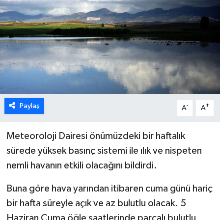
ESENTEPE
GAZİMAĞUSA
GİRNE
GÜNDEM
Paylaş
-
+
A
A
GÜNEY KIBRIS
Meteoroloji Dairesi önümüzdeki bir haftalık
İÇ HABERLER
sürede yüksek basınç sistemi ile ılık ve nispeten
nemli havanın etkili olacağını bildirdi.
KÜLTÜR SANAT
Buna göre hava yarından itibaren cuma günü hariç
LAPTA
bir hafta süreyle açık ve az bulutlu olacak. 5
Haziran Cuma öğle saatlerinde parçalı bulutlu
LEFKOŞA