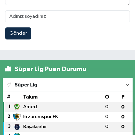
Gönder
Süper Lig Puan Durumu
Süper Lig
#
Takım
O
P
1
Amed
0
0
2
Erzurumspor FK
0
0
3
Başakşehir
0
0