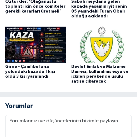
Öztürkler: 'Olağanüstü
Sabah meydana gelen
toplantı için önce komiteler
kazada yaşamını yitirenin
gerekli kararları üretmeli'
85 yaşındaki Turan Obalı
olduğu açıklandı
Girne - Çamlıbel ana
Devlet Emlak ve Malzeme
yolundaki kazada 1 kişi
Dairesi, kullanılmış eşya ve
öldü 3 kişi yaralandı
içkileri perakende usulü
satışa çıkaracak
Yorumlar