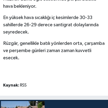
hava bekleniyor.
MAGAZİN
En yüksek hava sıcaklığı iç kesimlerde 30-33
Nöbetçi Eczaneler
sahillerde 26-29 derece santigrat dolaylarında
seyredecek.
ÖZEL HABER
Rüzgâr, genellikle batılı yönlerden orta, çarşamba
SAĞLIK
ve perşembe günleri zaman zaman kuvvetli
esecek.
SİYASET
SPOR
TATLISU
Kaynak:
RSS
TEKNOLOJİ