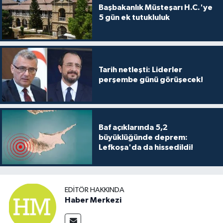
TİCARET
Başbakanlık Müsteşarı H.C.'ye
5 gün ek tutukluluk
YAŞAM
Tarih netleşti: Liderler
perşembe günü görüşecek!
Baf açıklarında 5,2
büyüklüğünde deprem:
Lefkoşa'da da hissedildi!
EDITÖR HAKKINDA
Haber Merkezi