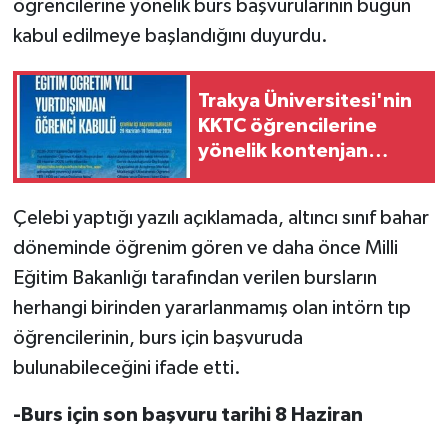
öğrencilerine yönelik burs başvurularının bugün
kabul edilmeye başlandığını duyurdu.
MAGAZİN
Nöbetçi Eczaneler
Trakya Üniversitesi'nin
KKTC öğrencilerine
ÖZEL HABER
yönelik kontenjan
başvuruları başladı
SAĞLIK
Çelebi yaptığı yazılı açıklamada, altıncı sınıf bahar
döneminde öğrenim gören ve daha önce Milli
SİYASET
Eğitim Bakanlığı tarafından verilen bursların
SPOR
herhangi birinden yararlanmamış olan intörn tıp
öğrencilerinin, burs için başvuruda
TATLISU
bulunabileceğini ifade etti.
TEKNOLOJİ
-Burs için son başvuru tarihi 8 Haziran