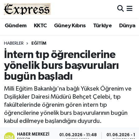
ALAYKÖY
Hava Durumu
Gündem
KKTC
Güney Kıbrıs
Türkiye
Dünya
ALSANCAK
Trafik Durumu
HABERLER
EĞITIM
İntern tıp öğrencilerine
BİLİM
Süper Lig Puan Durumu ve Fikstür
yönelik burs başvuruları
ÇATALKÖY
Tüm Manşetler
bugün başladı
DÜNYA
Son Dakika Haberleri
Milli Eğitim Bakanlığı'na bağlı Yüksek Öğrenim ve
Dışilişkiler Dairesi Müdürü Behçet Çelebi, tıp
EĞİTİM
Haber Arşivi
fakültelerinde öğrenim gören intern tıp
öğrencilerine yönelik burs başvurularının bugün
EKONOMİ
kabul edilmeye başlandığını duyurdu.
ENGLISH
HABER MERKEZI
01.06.2026 - 11:48
01.06.2026 - 11
EDITÖR