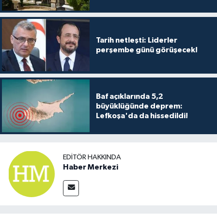
Tarih netleşti: Liderler
perşembe günü görüşecek!
Baf açıklarında 5,2
büyüklüğünde deprem:
Lefkoşa'da da hissedildi!
EDITÖR HAKKINDA
Haber Merkezi