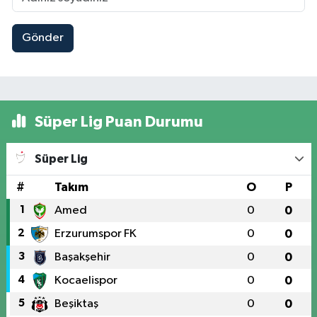
Gönder
Süper Lig Puan Durumu
Süper Lig
#
Takım
O
P
1
Amed
0
0
2
Erzurumspor FK
0
0
3
Başakşehir
0
0
4
Kocaelispor
0
0
5
Beşiktaş
0
0