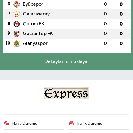
6
Eyüpspor
0
0
7
Galatasaray
0
0
8
Çorum FK
0
0
9
Gaziantep FK
0
0
10
Alanyaspor
0
0
Detaylar için tıklayın
Hava Durumu
Trafik Durumu