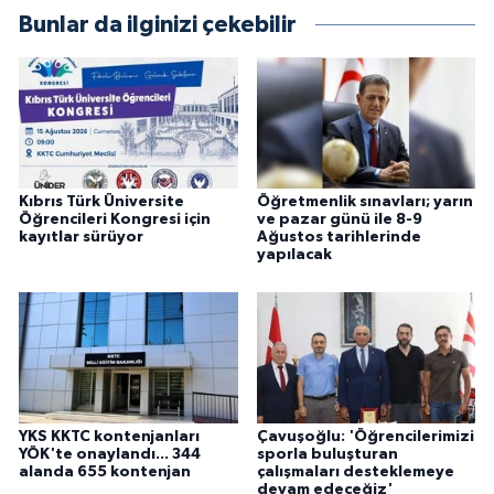
Bunlar da ilginizi çekebilir
Kıbrıs Türk Üniversite
Öğretmenlik sınavları; yarın
Öğrencileri Kongresi için
ve pazar günü ile 8-9
kayıtlar sürüyor
Ağustos tarihlerinde
yapılacak
YKS KKTC kontenjanları
Çavuşoğlu: 'Öğrencilerimizi
YÖK'te onaylandı... 344
sporla buluşturan
alanda 655 kontenjan
çalışmaları desteklemeye
devam edeceğiz'