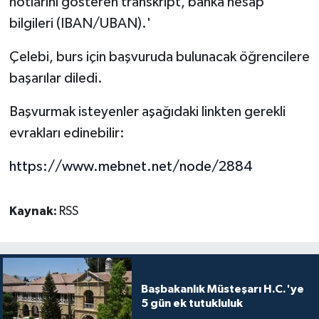
notlarını gösteren transkript, banka hesap
bilgileri (IBAN/UBAN).'
Çelebi, burs için başvuruda bulunacak öğrencilere
başarılar diledi.
Başvurmak isteyenler aşağıdaki linkten gerekli
evrakları edinebilir:
https://www.mebnet.net/node/2884
Kaynak:
RSS
Başbakanlık Müsteşarı H.C.'ye
5 gün ek tutukluluk