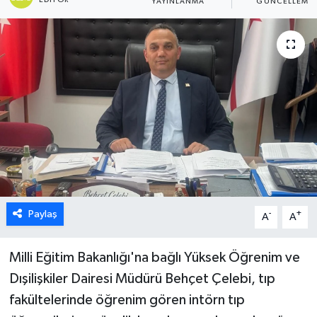
YAYINLANMA
GÜNCELLEME
ESENTEPE
GAZİMAĞUSA
GİRNE
GÜNDEM
GÜNEY KIBRIS
İÇ HABERLER
Paylaş
-
+
A
A
KÜLTÜR SANAT
Milli Eğitim Bakanlığı'na bağlı Yüksek Öğrenim ve
Dışilişkiler Dairesi Müdürü Behçet Çelebi, tıp
LAPTA
fakültelerinde öğrenim gören intörn tıp
LEFKOŞA