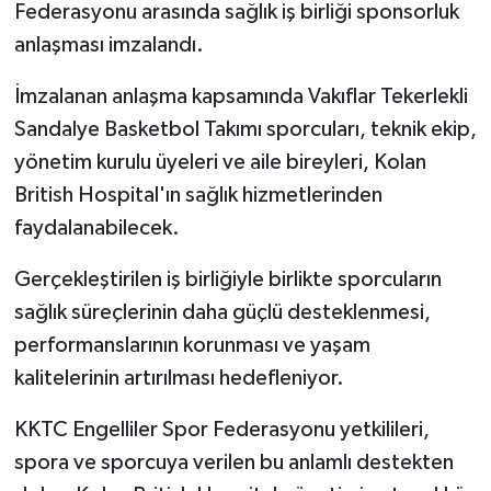
Federasyonu arasında sağlık iş birliği sponsorluk
anlaşması imzalandı.
MAGAZİN
İmzalanan anlaşma kapsamında Vakıflar Tekerlekli
Nöbetçi Eczaneler
Sandalye Basketbol Takımı sporcuları, teknik ekip,
yönetim kurulu üyeleri ve aile bireyleri, Kolan
ÖZEL HABER
British Hospital'ın sağlık hizmetlerinden
SAĞLIK
faydalanabilecek.
SİYASET
Gerçekleştirilen iş birliğiyle birlikte sporcuların
sağlık süreçlerinin daha güçlü desteklenmesi,
SPOR
performanslarının korunması ve yaşam
kalitelerinin artırılması hedefleniyor.
TATLISU
KKTC Engelliler Spor Federasyonu yetkilileri,
TEKNOLOJİ
spora ve sporcuya verilen bu anlamlı destekten