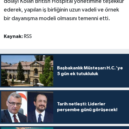
dolayı Kolan British Hospital yönetimine teşekkür
TİCARET
ederek, yapılan iş birliğinin uzun vadeli ve örnek
YAŞAM
bir dayanışma modeli olmasını temenni etti.
Kaynak:
RSS
Başbakanlık Müsteşarı H.C.'ye
5 gün ek tutukluluk
Tarih netleşti: Liderler
perşembe günü görüşecek!