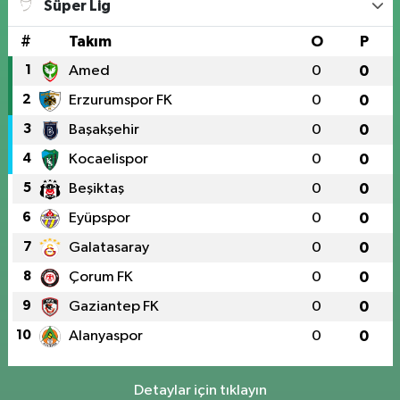
Süper Lig
#
Takım
O
P
1
Amed
0
0
2
Erzurumspor FK
0
0
3
Başakşehir
0
0
4
Kocaelispor
0
0
5
Beşiktaş
0
0
6
Eyüpspor
0
0
7
Galatasaray
0
0
8
Çorum FK
0
0
9
Gaziantep FK
0
0
10
Alanyaspor
0
0
Detaylar için tıklayın