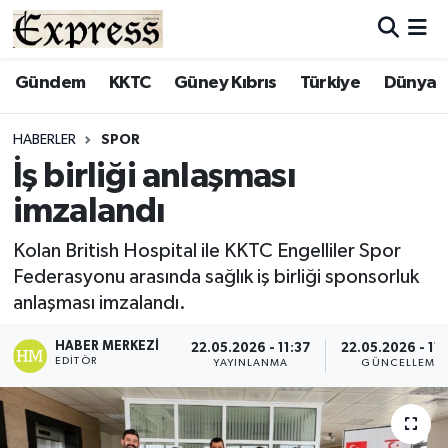
ALAYKÖY
Hava Durumu
Gündem
KKTC
Güney Kıbrıs
Türkiye
Dünya
ALSANCAK
Trafik Durumu
HABERLER
SPOR
İş birliği anlaşması
BİLİM
Süper Lig Puan Durumu ve Fikstür
imzalandı
ÇATALKÖY
Tüm Manşetler
Kolan British Hospital ile KKTC Engelliler Spor
Federasyonu arasında sağlık iş birliği sponsorluk
DÜNYA
Son Dakika Haberleri
anlaşması imzalandı.
EĞİTİM
Haber Arşivi
HABER MERKEZI
22.05.2026 - 11:37
22.05.2026 - 11
EDITÖR
YAYINLANMA
GÜNCELLEME
EKONOMİ
ENGLISH