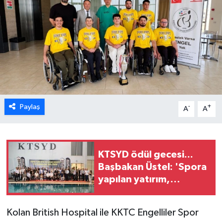
ESENTEPE
GAZİMAĞUSA
GİRNE
GÜNDEM
Paylaş
-
+
A
A
GÜNEY KIBRIS
İÇ HABERLER
KTSYD ödül gecesi...
Başbakan Üstel: 'Spora
KÜLTÜR SANAT
yapılan yatırım,
geleceğe, gençliğe
LAPTA
yapılan en değerli
Kolan British Hospital ile KKTC Engelliler Spor
yatırımdır'
LEFKOŞA