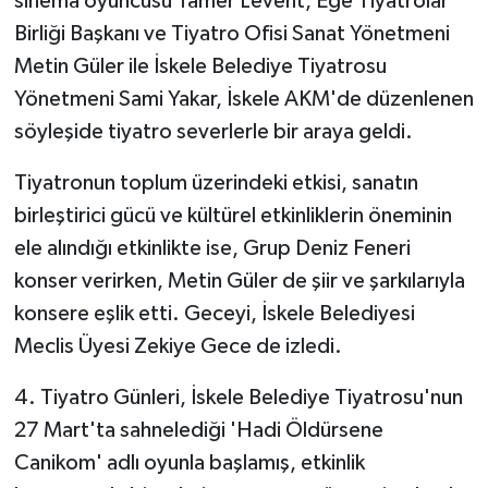
sinema oyuncusu
Tamer Levent
, Ege Tiyatrolar
Birliği Başkanı ve Tiyatro Ofisi Sanat Yönetmeni
MAGAZİN
Metin Güler ile İskele Belediye Tiyatrosu
Yönetmeni
Sami Yakar
, İskele AKM'de düzenlenen
Nöbetçi Eczaneler
söyleşide tiyatro severlerle bir araya geldi.
ÖZEL HABER
Tiyatronun toplum üzerindeki etkisi, sanatın
birleştirici gücü ve kültürel etkinliklerin öneminin
SAĞLIK
ele alındığı etkinlikte ise,
Grup Deniz Feneri
SİYASET
konser verirken, Metin Güler de şiir ve şarkılarıyla
konsere eşlik etti. Geceyi, İskele Belediyesi
SPOR
Meclis Üyesi
Zekiye Gece
de izledi.
TATLISU
4. Tiyatro Günleri, İskele Belediye Tiyatrosu'nun
27 Mart'ta sahnelediği 'Hadi Öldürsene
TEKNOLOJİ
Canikom' adlı oyunla başlamış, etkinlik