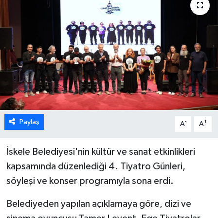
ESENTEPE
GAZİMAĞUSA
GİRNE
GÜNDEM
GÜNEY KIBRIS
Paylaş
-
+
A
A
İÇ HABERLER
İskele Belediyesi'nin kültür ve sanat etkinlikleri
kapsamında düzenlediği 4. Tiyatro Günleri,
KÜLTÜR SANAT
söyleşi ve konser programıyla sona erdi.
LAPTA
Belediyeden yapılan açıklamaya göre, dizi ve
LEFKOŞA