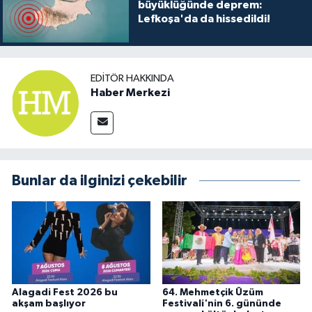
büyüklüğünde deprem:
Lefkoşa'da da hissedildi!
EDITÖR HAKKINDA
Haber Merkezi
Bunlar da ilginizi çekebilir
Alagadi Fest 2026 bu
64. Mehmetçik Üzüm
akşam başlıyor
Festivali'nin 6. gününde