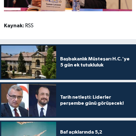
Kaynak:
RSS
Başbakanlık Müsteşarı H.C.'ye
5 gün ek tutukluluk
Tarih netleşti: Liderler
perşembe günü görüşecek!
Baf açıklarında 5,2