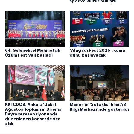
spor ve kültür buluştu
64. Geleneksel Mehmetçik
'Alagadi Fest 2026', cuma
Üzüm Festivali başladı
günü başlayacak
KKTCDOB, Ankara'daki 1
Maner'in 'Sofoklis' filmi AB
Ağustos Toplumsal Direniş
Bilgi Merkezi'nde gösterildi
Bayramı resepsiyonunda
düzenlenen konserde yer
aldı