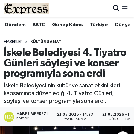
ALAYKÖY
Hava Durumu
Gündem
KKTC
Güney Kıbrıs
Türkiye
Dünya
ALSANCAK
Trafik Durumu
HABERLER
KÜLTÜR SANAT
İskele Belediyesi 4. Tiyatro
BİLİM
Süper Lig Puan Durumu ve Fikstür
Günleri söyleşi ve konser
ÇATALKÖY
Tüm Manşetler
programıyla sona erdi
DÜNYA
Son Dakika Haberleri
İskele Belediyesi'nin kültür ve sanat etkinlikleri
kapsamında düzenlediği 4. Tiyatro Günleri,
EĞİTİM
Haber Arşivi
söyleşi ve konser programıyla sona erdi.
EKONOMİ
HABER MERKEZI
21.05.2026 - 14:33
21.05.2026 - 14
EDITÖR
YAYINLANMA
GÜNCELLEME
ENGLISH