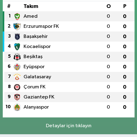
#
Takım
O
P
1
Amed
0
0
2
Erzurumspor FK
0
0
3
Başakşehir
0
0
4
Kocaelispor
0
0
5
Beşiktaş
0
0
6
Eyüpspor
0
0
7
Galatasaray
0
0
8
Çorum FK
0
0
9
Gaziantep FK
0
0
10
Alanyaspor
0
0
Detaylar için tıklayın