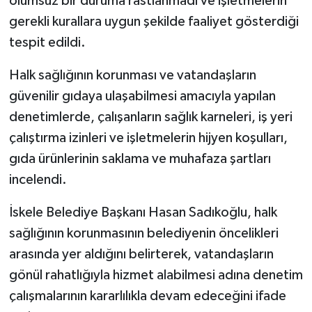
olumsuz bir duruma rastlanmadı ve işletmelerin
gerekli kurallara uygun şekilde faaliyet gösterdiği
MAGAZİN
tespit edildi.
Nöbetçi Eczaneler
Halk sağlığının korunması ve vatandaşların
güvenilir gıdaya ulaşabilmesi amacıyla yapılan
ÖZEL HABER
denetimlerde, çalışanların sağlık karneleri, iş yeri
çalıştırma izinleri ve işletmelerin hijyen koşulları,
SAĞLIK
gıda ürünlerinin saklama ve muhafaza şartları
SİYASET
incelendi.
SPOR
İskele Belediye Başkanı Hasan Sadıkoğlu, halk
sağlığının korunmasının belediyenin öncelikleri
TATLISU
arasında yer aldığını belirterek, vatandaşların
gönül rahatlığıyla hizmet alabilmesi adına denetim
TEKNOLOJİ
çalışmalarının kararlılıkla devam edeceğini ifade