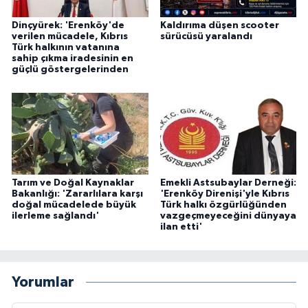
Dinçyürek: 'Erenköy'de
Kaldırıma düşen scooter
verilen mücadele, Kıbrıs
sürücüsü yaralandı
Türk halkının vatanına
sahip çıkma iradesinin en
güçlü göstergelerinden
Tarım ve Doğal Kaynaklar
Emekli Astsubaylar Derneği:
Bakanlığı: 'Zararlılara karşı
'Erenköy Direnişi'yle Kıbrıs
doğal mücadelede büyük
Türk halkı özgürlüğünden
ilerleme sağlandı'
vazgeçmeyeceğini dünyaya
ilan etti'
Yorumlar