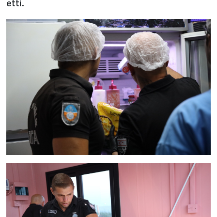
etti.
TİCARET
YAŞAM