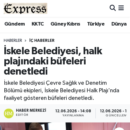
ALAYKÖY
Hava Durumu
Gündem
KKTC
Güney Kıbrıs
Türkiye
Dünya
ALSANCAK
Trafik Durumu
HABERLER
İÇ HABERLER
İskele Belediyesi, halk
BİLİM
Süper Lig Puan Durumu ve Fikstür
plajındaki büfeleri
ÇATALKÖY
Tüm Manşetler
denetledi
DÜNYA
Son Dakika Haberleri
İskele Belediyesi Çevre Sağlık ve Denetim
Bölümü ekipleri, İskele Belediyesi Halk Plajı'nda
EĞİTİM
Haber Arşivi
faaliyet gösteren büfeleri denetledi.
EKONOMİ
HABER MERKEZI
12.06.2026 - 14:08
12.06.2026 - 14
EDITÖR
YAYINLANMA
GÜNCELLEME
ENGLISH