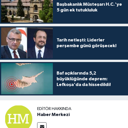
Başbakanlık Müsteşarı H.C.'ye
5 gün ek tutukluluk
Tarih netleşti: Liderler
perşembe günü görüşecek!
Baf açıklarında 5,2
büyüklüğünde deprem:
Lefkoşa'da da hissedildi!
EDITÖR HAKKINDA
Haber Merkezi