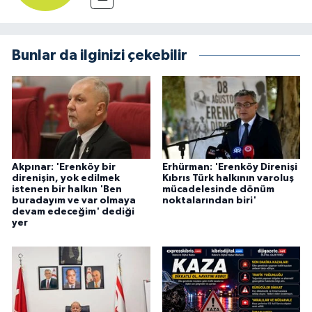
Bunlar da ilginizi çekebilir
Akpınar: 'Erenköy bir
Erhürman: 'Erenköy Direnişi
direnişin, yok edilmek
Kıbrıs Türk halkının varoluş
istenen bir halkın 'Ben
mücadelesinde dönüm
buradayım ve var olmaya
noktalarından biri'
devam edeceğim' dediği
yer