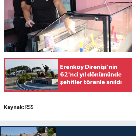
Erenköy Direnişi'nin
62'nci yıl dönümünde
şehitler törenle anıldı
Kaynak:
RSS