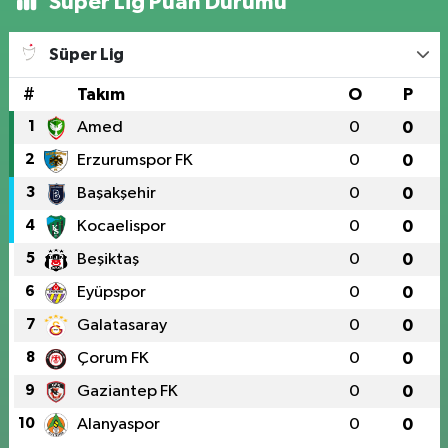
Süper Lig Puan Durumu
Süper Lig
#
Takım
O
P
1
Amed
0
0
2
Erzurumspor FK
0
0
3
Başakşehir
0
0
4
Kocaelispor
0
0
5
Beşiktaş
0
0
6
Eyüpspor
0
0
7
Galatasaray
0
0
8
Çorum FK
0
0
9
Gaziantep FK
0
0
10
Alanyaspor
0
0