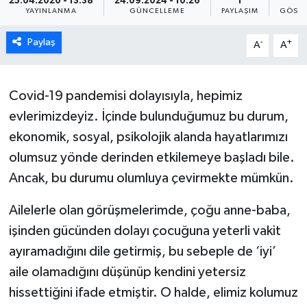
25.04.2020 - 13:38
24.09.2024 - 10:26
1
5
YAYINLANMA
GÜNCELLEME
PAYLAŞIM
GÖSTE
ESENTEPE
Paylaş
-
+
A
A
GAZİMAĞUSA
GİRNE
Covid-19 pandemisi dolayısıyla, hepimiz
evlerimizdeyiz. İçinde bulunduğumuz bu durum,
GÜNDEM
ekonomik, sosyal, psikolojik alanda hayatlarımızı
olumsuz yönde derinden etkilemeye başladı bile.
GÜNEY KIBRIS
Ancak, bu durumu olumluya çevirmekte mümkün.
İÇ HABERLER
Ailelerle olan görüşmelerimde, çoğu anne-baba,
işinden gücünden dolayı çocuğuna yeterli vakit
KÜLTÜR SANAT
ayıramadığını dile getirmiş, bu sebeple de ‘iyi’
LAPTA
aile olamadığını düşünüp kendini yetersiz
hissettiğini ifade etmiştir. O halde, elimiz kolumuz
LEFKOŞA