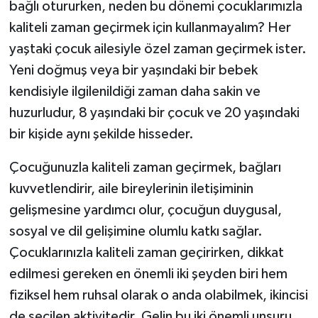
bağlı otururken, neden bu dönemi çocuklarımızla
kaliteli zaman geçirmek için kullanmayalım? Her
MAGAZİN
yaştaki çocuk ailesiyle özel zaman geçirmek ister.
Nöbetçi Eczaneler
Yeni doğmuş veya bir yaşındaki bir bebek
kendisiyle ilgilenildiği zaman daha sakin ve
ÖZEL HABER
huzurludur, 8 yaşındaki bir çocuk ve 20 yaşındaki
bir kişide aynı şekilde hisseder.
SAĞLIK
Çocuğunuzla kaliteli zaman geçirmek, bağları
SİYASET
kuvvetlendirir, aile bireylerinin iletişiminin
gelişmesine yardımcı olur, çocuğun duygusal,
SPOR
sosyal ve dil gelişimine olumlu katkı sağlar.
TATLISU
Çocuklarınızla kaliteli zaman geçirirken, dikkat
edilmesi gereken en önemli iki şeyden biri hem
TEKNOLOJİ
fiziksel hem ruhsal olarak o anda olabilmek, ikincisi
de seçilen aktivitedir. Gelin bu iki önemli unsuru