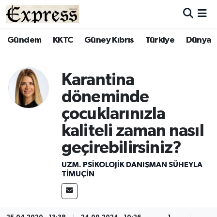
ALAYKÖY
Hava Durumu
Gündem
KKTC
Güney Kıbrıs
Türkiye
Dünya
ALSANCAK
Trafik Durumu
Karantina
BİLİM
Süper Lig Puan Durumu ve Fikstür
döneminde
çocuklarınızla
ÇATALKÖY
Tüm Manşetler
kaliteli zaman nasıl
DÜNYA
Son Dakika Haberleri
geçirebilirsiniz?
EĞİTİM
Haber Arşivi
UZM. PSIKOLOJIK DANIŞMAN SÜHEYLA
TIMUÇIN
EKONOMİ
ENGLISH