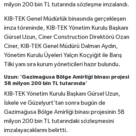
milyon 200 bin TL tutarında sözleşme imzalandı.
MAGAZİN
KIB-TEK Genel Müdürlük binasında gerçekleşen
imza töreninde, KIB-TEK Yönetim Kurulu Başkanı
Nöbetçi Eczaneler
Gürsel Uzun, Ciner Construction Direktörü Ozan
ÖZEL HABER
Ciner, KIB-TEK Genel Müdürü Dalman Aydın,
Yönetim Kurulu Üyeleri Yalçın Koçyiğit ile Barış
SAĞLIK
Tilki yanı sıra kurum yöneticileri hazır bulundu.
SİYASET
Uzun: 'Gazimağusa Bölge Amirliği binası projesi
58 milyon 200 bin TL tutarında'
SPOR
KIB-TEK Yönetim Kurulu Başkanı Gürsel Uzun,
İskele ve Güzelyurt'tan sonra bugün de
TATLISU
Gazimağusa Bölge Amirliği binası projesinin 58
milyon 200 bin TL tutarındaki sözleşmesini
TEKNOLOJİ
imzalayacaklarını belirtti.