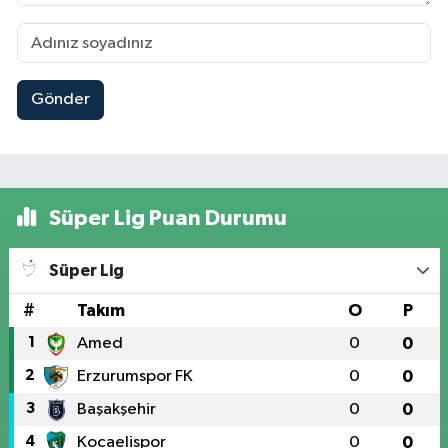
Gönder
Süper Lig Puan Durumu
Süper Lig
#
Takım
O
P
1
Amed
0
0
2
Erzurumspor FK
0
0
3
Başakşehir
0
0
4
Kocaelispor
0
0