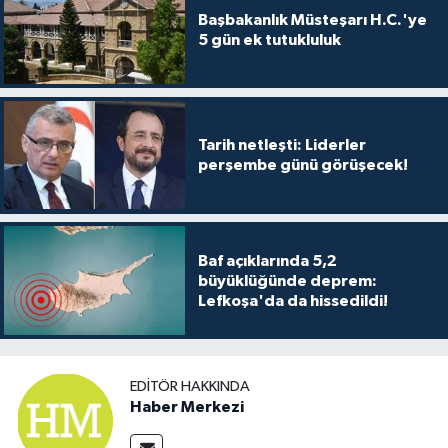
Başbakanlık Müsteşarı H.C.'ye
5 gün ek tutukluluk
Tarih netleşti: Liderler
perşembe günü görüşecek!
Baf açıklarında 5,2
büyüklüğünde deprem:
Lefkoşa'da da hissedildi!
EDITÖR HAKKINDA
Haber Merkezi