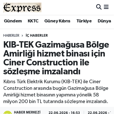
ALAYKÖY
Hava Durumu
Gündem
KKTC
Güney Kıbrıs
Türkiye
Dünya
ALSANCAK
Trafik Durumu
HABERLER
İÇ HABERLER
KIB-TEK Gazimağusa Bölge
BİLİM
Süper Lig Puan Durumu ve Fikstür
Amirliği hizmet binası için
ÇATALKÖY
Tüm Manşetler
Ciner Construction ile
sözleşme imzalandı
DÜNYA
Son Dakika Haberleri
Kıbrıs Türk Elektrik Kurumu (KIB-TEK) ile Ciner
EĞİTİM
Haber Arşivi
Construction arasında bugün Gazimağusa Bölge
Amirliği hizmet binasının yapımına yönelik 58
EKONOMİ
milyon 200 bin TL tutarında sözleşme imzalandı.
ENGLISH
HABER MERKEZI
22.06.2026 - 16:53
22.06.2026 - 16