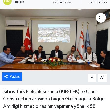
EDITÖR
YAYINLANMA
GÜNCELLEME
ESENTEPE
GAZİMAĞUSA
GİRNE
GÜNDEM
GÜNEY KIBRIS
İÇ HABERLER
Paylaş
-
+
A
A
KÜLTÜR SANAT
Kıbrıs Türk Elektrik Kurumu (KIB-TEK) ile Ciner
LAPTA
Construction arasında bugün Gazimağusa Bölge
Amirliği hizmet binasının yapımına yönelik 58
LEFKOŞA