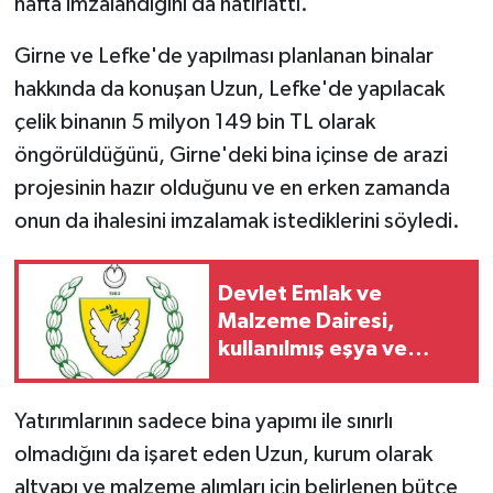
hafta imzalandığını da hatırlattı.
Girne ve Lefke'de yapılması planlanan binalar
hakkında da konuşan Uzun, Lefke'de yapılacak
çelik binanın 5 milyon 149 bin TL olarak
öngörüldüğünü, Girne'deki bina içinse de arazi
projesinin hazır olduğunu ve en erken zamanda
onun da ihalesini imzalamak istediklerini söyledi.
Devlet Emlak ve
Malzeme Dairesi,
kullanılmış eşya ve
içkileri perakende usulü
satışa çıkaracak
Yatırımlarının sadece bina yapımı ile sınırlı
olmadığını da işaret eden Uzun, kurum olarak
altyapı ve malzeme alımları için belirlenen bütçe