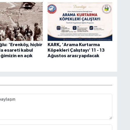
lu: 'Erenköy, hiçbir
KARK, 'Arama Kurtarma
da esareti kabul
Köpekleri Çalıştayı' 11 - 13
imizin en açık
Ağustos arası yapılacak