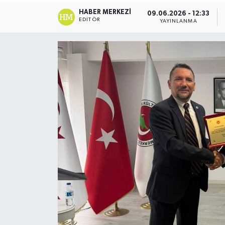
HABER MERKEZI
09.06.2026 - 12:33
ESENTEPE
EDITÖR
YAYINLANMA
GAZİMAĞUSA
GİRNE
GÜNDEM
GÜNEY KIBRIS
İÇ HABERLER
KÜLTÜR SANAT
LAPTA
LEFKOŞA