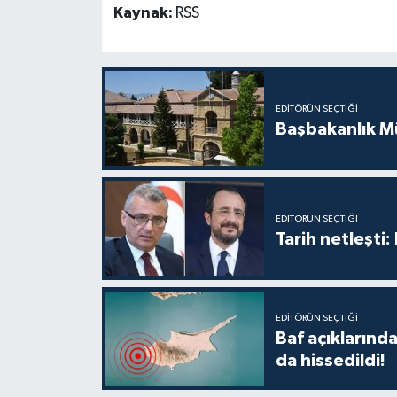
TİCARET
Kaynak:
RSS
YAŞAM
EDITÖRÜN SEÇTIĞI
Başbakanlık Mü
EDITÖRÜN SEÇTIĞI
Tarih netleşti
EDITÖRÜN SEÇTIĞI
Baf açıkların
da hissedildi!