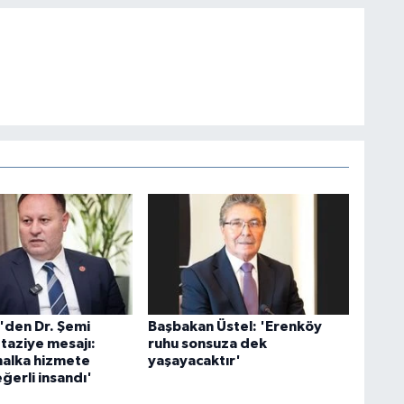
'den Dr. Şemi
Başbakan Üstel: 'Erenköy
 taziye mesajı:
ruhu sonsuza dek
alka hizmete
yaşayacaktır'
ğerli insandı'