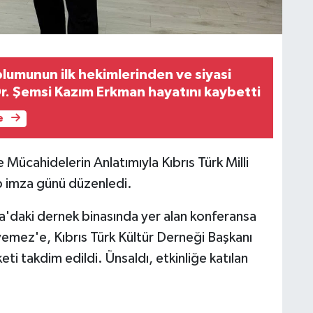
plumunun ilk hekimlerinden ve siyasi
Dr. Şemsi Kazım Erkman hayatını kaybetti
e
 Mücahidelerin Anlatımıyla Kıbrıs Türk Milli
p imza günü düzenledi.
a'daki dernek binasında yer alan konferansa
emez'e, Kıbrıs Türk Kültür Derneği Başkanı
ti takdim edildi. Ünsaldı, etkinliğe katılan