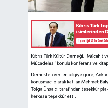
MAGAZİN
Nöbetçi Eczaneler
Kıbrıs Türk to
isimlerinden 
ÖZEL HABER
İçeriği Görüntül
SAĞLIK
Kıbrıs Türk Kültür Derneği, 'Mücahit ve
SİYASET
Mücadelesi' konulu konferans ve kita
SPOR
Dernekten verilen bilgiye göre, Ankar
konuşmacı olarak katılan Mehmet Baly
TATLISU
Tolga Ünsaldı tarafından teşekkür plake
herkese teşekkür etti.
TEKNOLOJİ