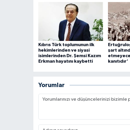
Kıbrıs Türk toplumunun ilk
Ertuğruloğ
hekimlerinden ve siyasi
şart altın
isimlerinden Dr. Şemsi Kazım
etmeyeceğ
Erkman hayatını kaybetti
kanıtıdır'
Yorumlar