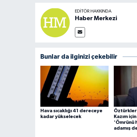
EDITÖR HAKKINDA
Haber Merkezi
Bunlar da ilginizi çekebilir
Hava sıcaklığı 41 dereceye
Öztürkler
kadar yükselecek
Kazım için
'Ömrünü h
adamış de