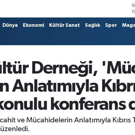
B
1
B
6
Dünya
Ekonomi
Kültür Sanat
Sağlık
Spor
Maga
D
4
E
5
S
6
ültür Derneği, 'Mü
G
6
 Anlatımıyla Kıbrıs
konulu konferans 
cahit ve Mücahidelerin Anlatımıyla Kıbrıs 
üzenledi.