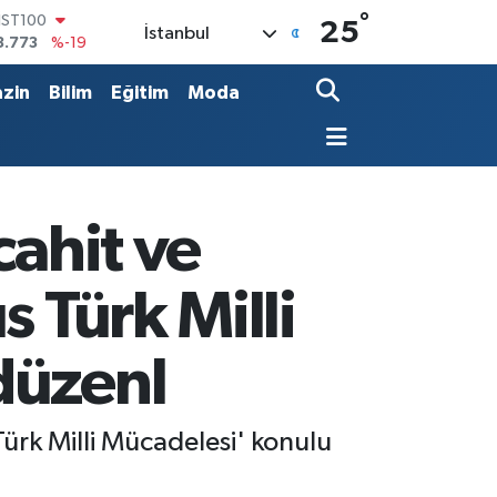
°
İST100
25
İstanbul
3.773
%-19
ITCOIN
5.130,04
%1.2
zin
Bilim
Eğitim
Moda
OLAR
7,7436
%0.18
URO
5,2510
%0.32
TERLİN
4,4811
%0.38
cahit ve
RAM ALTIN
648.99
%2.59
 Türk Milli
düzenl
Türk Milli Mücadelesi' konulu