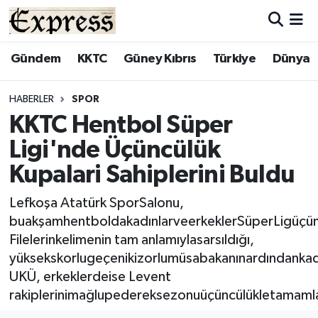
ALAYKÖY
Hava Durumu
Gündem
KKTC
Güney Kıbrıs
Türkiye
Dünya
ALSANCAK
Trafik Durumu
HABERLER
SPOR
KKTC Hentbol Süper
BİLİM
Süper Lig Puan Durumu ve Fikstür
Ligi'nde Üçüncülük
ÇATALKÖY
Tüm Manşetler
Kupalari Sahiplerini Buldu
DÜNYA
Son Dakika Haberleri
Lefkoşa Atatürk SporSalonu,
buakşamhentboldakadınlarveerkeklerSüperLigüçünc
EĞİTİM
Haber Arşivi
Filelerinkelimenin tam anlamıylasarsıldığı,
yüksekskorlugeçenikizorlumüsabakanınardındankad
EKONOMİ
UKÜ, erkeklerdeise Levent
rakiplerinimağlupedereksezonuüçüncülükletamaml
ENGLISH