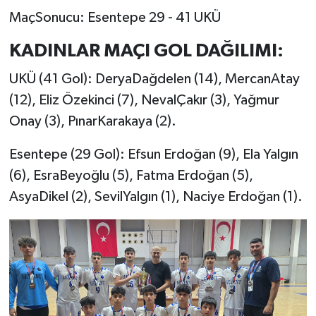
MaçSonucu: Esentepe 29 - 41 UKÜ
KADINLAR MAÇI GOL DAĞILIMI:
UKÜ (41 Gol): DeryaDağdelen (14), MercanAtay
(12), Eliz Özekinci (7), NevalÇakır (3), Yağmur
Onay (3), PınarKarakaya (2).
Esentepe (29 Gol): Efsun Erdoğan (9), Ela Yalgın
(6), EsraBeyoğlu (5), Fatma Erdoğan (5),
AsyaDikel (2), SevilYalgın (1), Naciye Erdoğan (1).