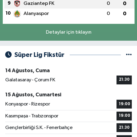
9
Gaziantep FK
0
0
10
Alanyaspor
0
0
Detaylar için tıklayın
Süper Lig Fikstür
14 Ağustos, Cuma
Galatasaray - Çorum FK
21:30
15 Ağustos, Cumartesi
Konyaspor - Rizespor
19:00
Kasımpaşa - Trabzonspor
19:00
Gençlerbirliği S.K. - Fenerbahçe
21:30