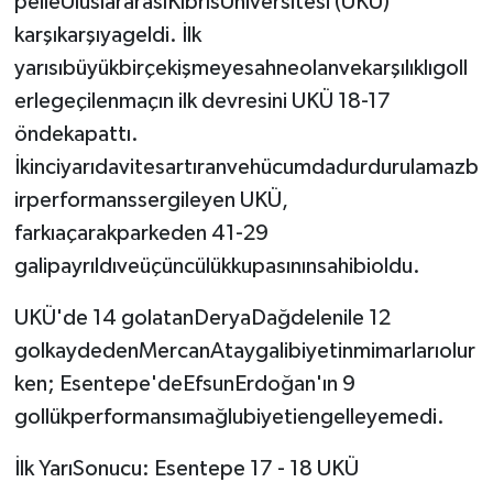
peileUluslararasıKıbrısÜniversitesi (UKÜ)
TİCARET
karşıkarşıyageldi. İlk
YAŞAM
yarısıbüyükbirçekişmeyesahneolanvekarşılıklıgoll
erlegeçilenmaçın ilk devresini UKÜ 18-17
öndekapattı.
İkinciyarıdavitesartıranvehücumdadurdurulamazb
irperformanssergileyen UKÜ,
farkıaçarakparkeden 41-29
galipayrıldıveüçüncülükkupasınınsahibioldu.
UKÜ'de 14 golatanDeryaDağdelenile 12
golkaydedenMercanAtaygalibiyetinmimarlarıolur
ken; Esentepe'deEfsunErdoğan'ın 9
gollükperformansımağlubiyetiengelleyemedi.
İlk YarıSonucu: Esentepe 17 - 18 UKÜ