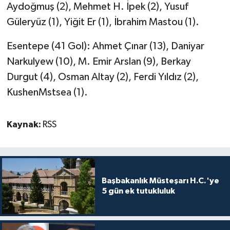
Aydoğmuş (2), Mehmet H. İpek (2), Yusuf
Güleryüz (1), Yiğit Er (1), İbrahim Mastou (1).
Esentepe (41 Gol): Ahmet Çınar (13), Daniyar
Narkulyew (10), M. Emir Arslan (9), Berkay
Durgut (4), Osman Altay (2), Ferdi Yıldız (2),
KushenMstsea (1).
Kaynak:
RSS
Başbakanlık Müsteşarı H.C.'ye
5 gün ek tutukluluk