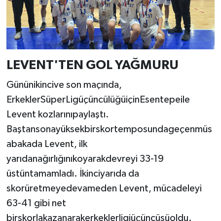
LEVENT'TEN GOL YAĞMURU
Gününikincive son maçında,
ErkeklerSüperLigüçüncülüğüiçinEsentepeile
Levent kozlarınıpaylaştı.
Baştansonayüksekbirskortemposundageçenmüs
abakada Levent, ilk
yarıdanağırlığınıkoyarakdevreyi 33-19
üstüntamamladı. İkinciyarıda da
skorüretmeyedevameden Levent, mücadeleyi
63-41 gibi net
birskorlakazanarakerkeklerligiüçüncüsüoldu.