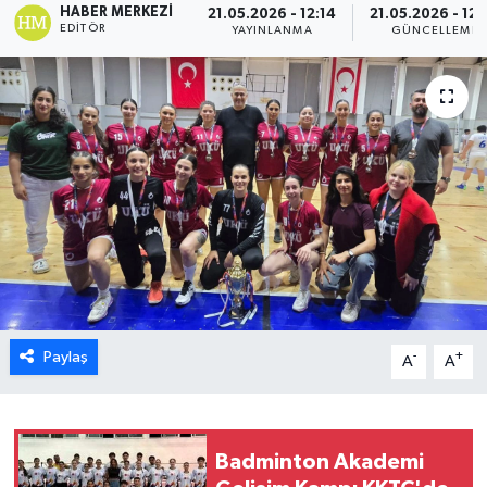
HABER MERKEZI
21.05.2026 - 12:14
21.05.2026 - 12:
EDITÖR
YAYINLANMA
GÜNCELLEME
ESENTEPE
GAZİMAĞUSA
GİRNE
GÜNDEM
GÜNEY KIBRIS
İÇ HABERLER
Paylaş
-
+
A
A
KÜLTÜR SANAT
LAPTA
Badminton Akademi
LEFKOŞA