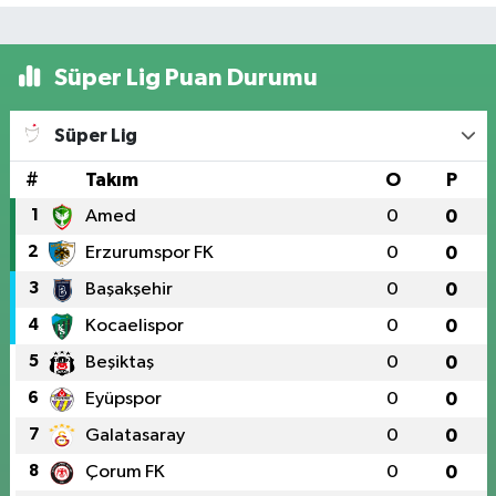
Süper Lig Puan Durumu
Süper Lig
#
Takım
O
P
1
Amed
0
0
2
Erzurumspor FK
0
0
3
Başakşehir
0
0
4
Kocaelispor
0
0
5
Beşiktaş
0
0
6
Eyüpspor
0
0
7
Galatasaray
0
0
8
Çorum FK
0
0