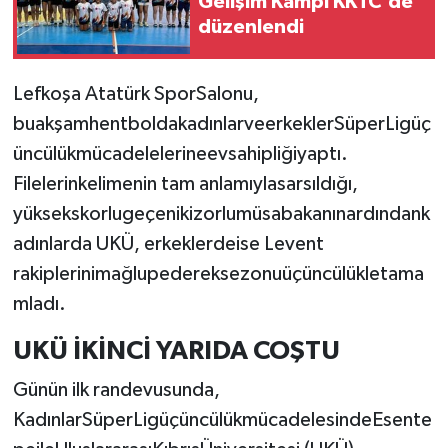
Gelişim Kampı KKTC'de
düzenlendi
MAGAZİN
Lefkoşa Atatürk SporSalonu,
Nöbetçi Eczaneler
buakşamhentboldakadınlarveerkeklerSüperLigüç
ÖZEL HABER
üncülükmücadelelerineevsahipliğiyaptı.
Filelerinkelimenin tam anlamıylasarsıldığı,
SAĞLIK
yüksekskorlugeçenikizorlumüsabakanınardındank
adınlarda UKÜ, erkeklerdeise Levent
SİYASET
rakiplerinimağlupedereksezonuüçüncülükletama
SPOR
mladı.
UKÜ İKİNCİ YARIDA COŞTU
TATLISU
Günün ilk randevusunda,
TEKNOLOJİ
KadınlarSüperLigüçüncülükmücadelesindeEsente