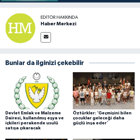
EDITÖR HAKKINDA
Haber Merkezi
Bunlar da ilginizi çekebilir
Devlet Emlak ve Malzeme
Öztürkler: 'Geçmişini bilen
Dairesi, kullanılmış eşya ve
çocuklar geleceği daha
içkileri perakende usulü
güçlü inşa eder'
satışa çıkaracak