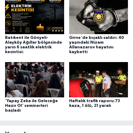
Batıkent ile Gönyeli-
Girne'de bıçaklı saldırı: 40
Alayköy Ağıllar bölgesinde
yaşındaki Nizam
yarın 6 saatlik elektrik
Allanazarov hayatını
kesintisi:
kaybetti
'Yapay Zeka ile Geleceğe
Haftalık trafik raporu:73
Hazır Ol' seminerleri
kaza, 1 ölü, 21 yaralı
başladı