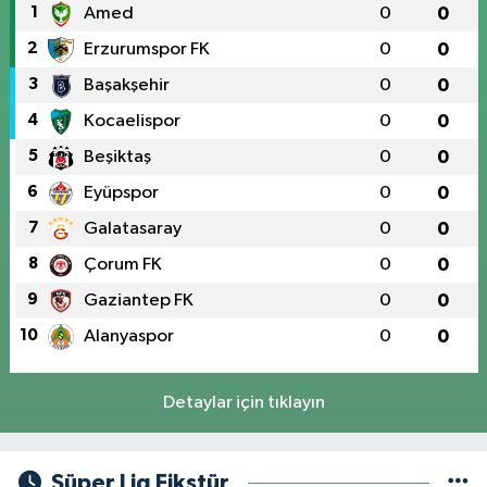
1
Amed
0
0
2
Erzurumspor FK
0
0
3
Başakşehir
0
0
4
Kocaelispor
0
0
5
Beşiktaş
0
0
6
Eyüpspor
0
0
7
Galatasaray
0
0
8
Çorum FK
0
0
9
Gaziantep FK
0
0
10
Alanyaspor
0
0
Detaylar için tıklayın
Süper Lig Fikstür