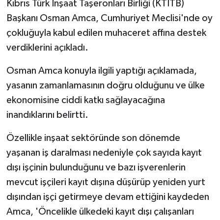
Kıbrıs Türk İnşaat Taşeronları Birliği (KTİTB)
Başkanı Osman Amca, Cumhuriyet Meclisi'nde oy
MAGAZİN
çokluğuyla kabul edilen muhaceret affına destek
verdiklerini açıkladı.
Nöbetçi Eczaneler
Osman Amca konuyla ilgili yaptığı açıklamada,
ÖZEL HABER
yasanın zamanlamasının doğru olduğunu ve ülke
SAĞLIK
ekonomisine ciddi katkı sağlayacağına
inandıklarını belirtti.
SİYASET
Özellikle inşaat sektöründe son dönemde
SPOR
yaşanan iş daralması nedeniyle çok sayıda kayıt
dışı işçinin bulunduğunu ve bazı işverenlerin
TATLISU
mevcut işçileri kayıt dışına düşürüp yeniden yurt
dışından işçi getirmeye devam ettiğini kaydeden
TEKNOLOJİ
Amca, 'Öncelikle ülkedeki kayıt dışı çalışanları