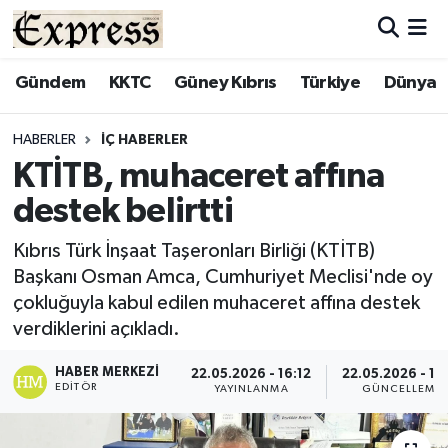
ALAYKÖY
Hava Durumu
Gündem
KKTC
Güney Kıbrıs
Türkiye
Dünya
ALSANCAK
Trafik Durumu
HABERLER
İÇ HABERLER
KTİTB, muhaceret affına
BİLİM
Süper Lig Puan Durumu ve Fikstür
destek belirtti
ÇATALKÖY
Tüm Manşetler
Kıbrıs Türk İnşaat Taşeronları Birliği (KTİTB)
Başkanı Osman Amca, Cumhuriyet Meclisi'nde oy
DÜNYA
Son Dakika Haberleri
çokluğuyla kabul edilen muhaceret affına destek
verdiklerini açıkladı.
EĞİTİM
Haber Arşivi
HABER MERKEZI
22.05.2026 - 16:12
22.05.2026 - 16
EKONOMİ
EDITÖR
YAYINLANMA
GÜNCELLEME
ENGLISH