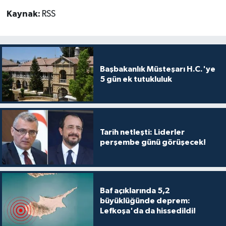
Kaynak:
RSS
Başbakanlık Müsteşarı H.C.'ye
5 gün ek tutukluluk
Tarih netleşti: Liderler
perşembe günü görüşecek!
Baf açıklarında 5,2
büyüklüğünde deprem:
Lefkoşa'da da hissedildi!