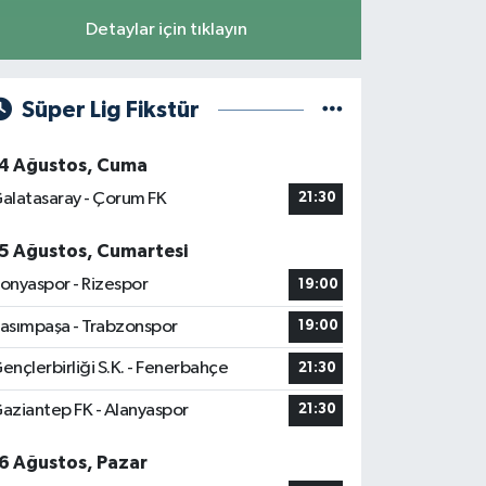
Detaylar için tıklayın
Süper Lig Fikstür
4 Ağustos, Cuma
alatasaray - Çorum FK
21:30
5 Ağustos, Cumartesi
onyaspor - Rizespor
19:00
asımpaşa - Trabzonspor
19:00
ençlerbirliği S.K. - Fenerbahçe
21:30
aziantep FK - Alanyaspor
21:30
6 Ağustos, Pazar