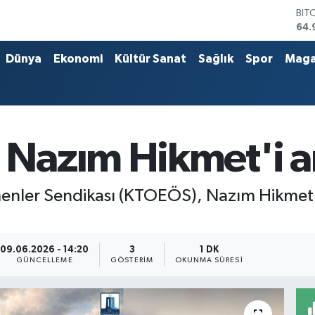
BIT
64.
DO
47,
Dünya
Ekonomi
Kültür Sanat
Sağlık
Spor
Maga
EU
55,
STE
64,
GRA
666
azım Hikmet'i an
BİS
13.
menler Sendikası (KTOEÖS), Nazım Hikmet'i
09.06.2026 - 14:20
3
1 DK
GÜNCELLEME
GÖSTERIM
OKUNMA SÜRESI