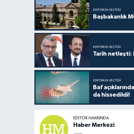
TİCARET
EDITÖRÜN SEÇTIĞI
Başbakanlık Mü
YAŞAM
EDITÖRÜN SEÇTIĞI
Tarih netleşti
EDITÖRÜN SEÇTIĞI
Baf açıkların
da hissedildi!
EDITÖR HAKKINDA
Haber Merkezi