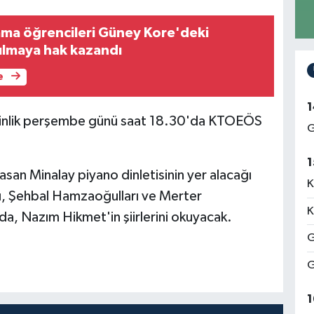
ma öğrencileri Güney Kore'deki
ılmaya hak kazandı
e
1
nlik p
erşembe günü
saat 18.30'da KTOEÖS
G
1
asan Minalay piyano dinletisinin yer alacağı
K
çı, Şehbal Hamzaoğulları ve Merter
K
 da, Nazım Hikmet'in şiirlerini okuyacak.
G
G
1