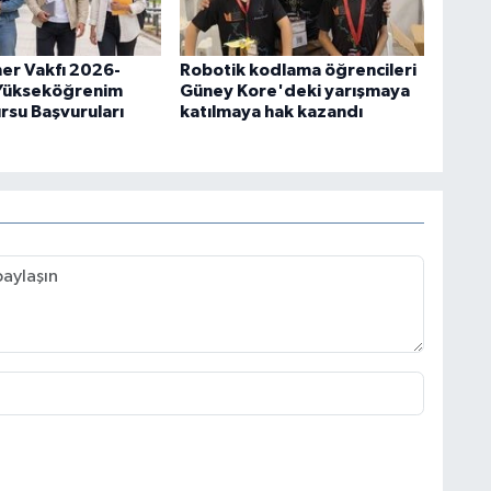
er Vakfı 2026-
Robotik kodlama öğrencileri
 Yükseköğrenim
Güney Kore'deki yarışmaya
rsu Başvuruları
katılmaya hak kazandı