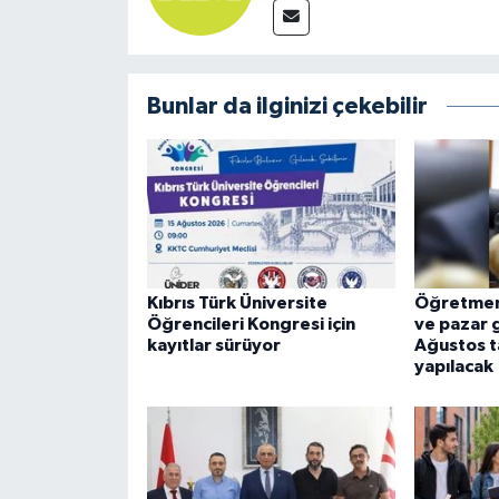
Bunlar da ilginizi çekebilir
Kıbrıs Türk Üniversite
Öğretmenli
Öğrencileri Kongresi için
ve pazar g
kayıtlar sürüyor
Ağustos t
yapılacak