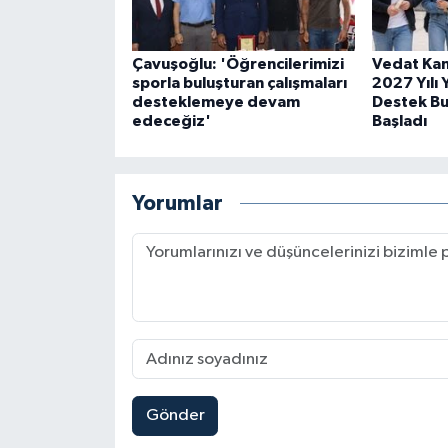
Çavuşoğlu: 'Öğrencilerimizi
Vedat Kan
sporla buluşturan çalışmaları
2027 Yılı
desteklemeye devam
Destek Bu
edeceğiz'
Başladı
Yorumlar
Gönder