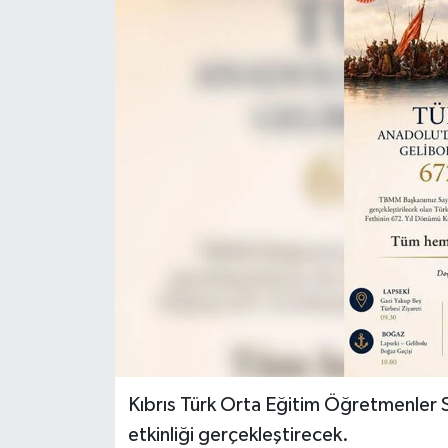
ESENTEPE
GAZİMAĞUSA
GİRNE
GÜNDEM
GÜNEY KIBRIS
İÇ HABERLER
KÜLTÜR SANAT
LAPTA
Kıbrıs Türk Orta Eğitim Öğretmenler
etkinliği gerçekleştirecek.
LEFKOŞA