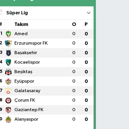
Süper Lig
#
Takım
O
P
1
Amed
0
0
2
Erzurumspor FK
0
0
3
Başakşehir
0
0
4
Kocaelispor
0
0
5
Beşiktaş
0
0
6
Eyüpspor
0
0
7
Galatasaray
0
0
8
Çorum FK
0
0
9
Gaziantep FK
0
0
0
Alanyaspor
0
0