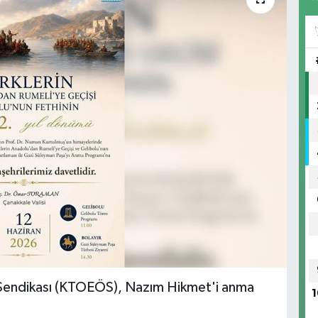
 Sendikası (KTOEÖS), Nazım Hikmet'i anma
1