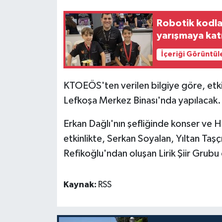
Robotik kodla
MAGAZİN
yarışmaya kat
Nöbetçi Eczaneler
İçeriği Görüntül
ÖZEL HABER
KTOEÖS'ten verilen bilgiye göre, etki
SAĞLIK
Lefkoşa Merkez Binası'nda yapılacak.
Erkan Dağlı'nın şefliğinde konser ve H
SİYASET
etkinlikte,
Serkan Soyalan, Yıltan Taş
SPOR
Refikoğlu'ndan oluşan Lirik Şiir Grubu
TATLISU
Kaynak:
RSS
TEKNOLOJİ