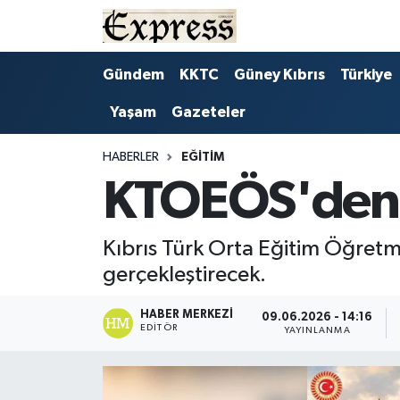
ALAYKÖY
Hava Durumu
Gündem
KKTC
Güney Kıbrıs
Türkiye
Yaşam
Gazeteler
ALSANCAK
Trafik Durumu
BİLİM
Süper Lig Puan Durumu ve Fikstür
HABERLER
EĞITIM
KTOEÖS'den N
ÇATALKÖY
Tüm Manşetler
Kıbrıs Türk Orta Eğitim Öğret
DÜNYA
Son Dakika Haberleri
gerçekleştirecek.
EĞİTİM
Haber Arşivi
HABER MERKEZI
09.06.2026 - 14:16
EDITÖR
YAYINLANMA
EKONOMİ
ENGLISH