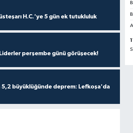
B
B
steşarı H.C.'ye 5 gün ek tutukluluk
A
1
S
: Liderler perşembe günü görüşecek!
da 5,2 büyüklüğünde deprem: Lefkoşa'da