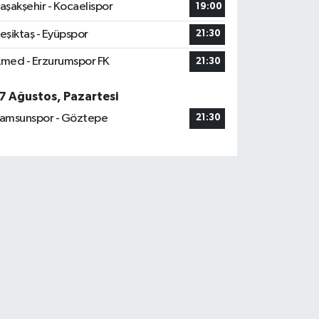
aşakşehir - Kocaelispor
19:00
eşiktaş - Eyüpspor
21:30
med - Erzurumspor FK
21:30
7 Ağustos, Pazartesi
amsunspor - Göztepe
21:30