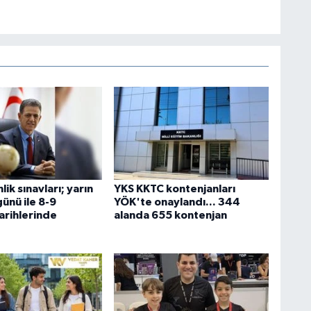
k sınavları; yarın
YKS KKTC kontenjanları
ünü ile 8-9
YÖK'te onaylandı... 344
arihlerinde
alanda 655 kontenjan