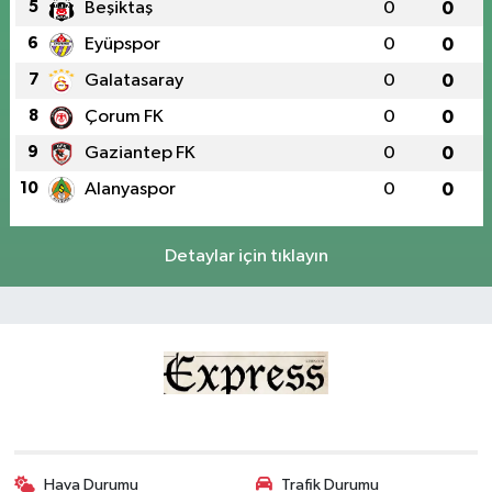
5
Beşiktaş
0
0
6
Eyüpspor
0
0
7
Galatasaray
0
0
8
Çorum FK
0
0
9
Gaziantep FK
0
0
10
Alanyaspor
0
0
Detaylar için tıklayın
Hava Durumu
Trafik Durumu