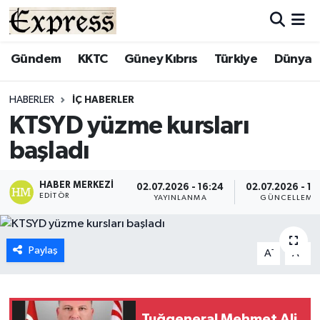
ALAYKÖY
Hava Durumu
Gündem
KKTC
Güney Kıbrıs
Türkiye
Dünya
ALSANCAK
Trafik Durumu
HABERLER
İÇ HABERLER
KTSYD yüzme kursları
BİLİM
Süper Lig Puan Durumu ve Fikstür
başladı
ÇATALKÖY
Tüm Manşetler
HABER MERKEZI
02.07.2026 - 16:24
02.07.2026 - 16
EDITÖR
DÜNYA
Son Dakika Haberleri
YAYINLANMA
GÜNCELLEME
EĞİTİM
Haber Arşivi
Paylaş
-
+
A
A
EKONOMİ
ENGLISH
Tuğgeneral Mehmet Ali