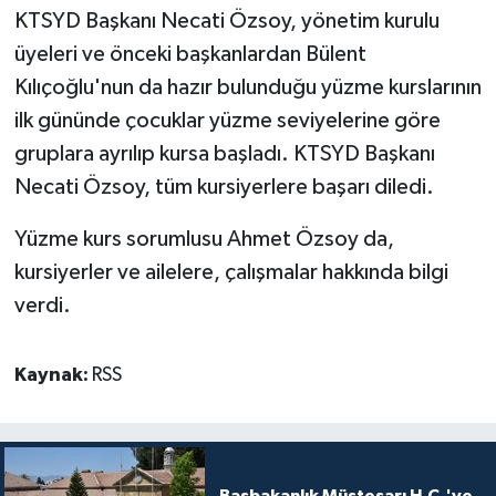
KTSYD Başkanı Necati Özsoy, yönetim kurulu
MAGAZİN
üyeleri ve önceki başkanlardan Bülent
Kılıçoğlu'nun da hazır bulunduğu yüzme kurslarının
Nöbetçi Eczaneler
ilk gününde çocuklar yüzme seviyelerine göre
gruplara ayrılıp kursa başladı.
KTSYD Başkanı
ÖZEL HABER
Necati Özsoy, tüm kursiyerlere başarı diledi.
SAĞLIK
Yüzme kurs sorumlusu Ahmet Özsoy da,
kursiyerler ve ailelere, çalışmalar hakkında bilgi
SİYASET
verdi.
SPOR
Kaynak:
RSS
TATLISU
TEKNOLOJİ
Başbakanlık Müsteşarı H.C.'ye