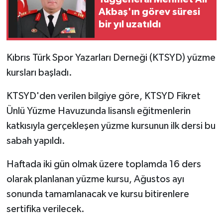
Akbaş'ın görev süresi
ESENTEPE
bir yıl uzatıldı
GAZİMAĞUSA
Kıbrıs Türk Spor Yazarları Derneği (KTSYD) yüzme
GİRNE
kursları başladı.
GÜNDEM
KTSYD'den verilen bilgiye göre,
KTSYD Fikret
Ünlü Yüzme Havuzunda lisanslı eğitmenlerin
GÜNEY KIBRIS
katkısıyla gerçekleşen yüzme kursunun ilk dersi bu
sabah yapıldı.
İÇ HABERLER
Haftada iki gün olmak üzere toplamda 16 ders
KÜLTÜR SANAT
olarak planlanan yüzme kursu, Ağustos ayı
sonunda tamamlanacak ve kursu bitirenlere
LAPTA
sertifika verilecek.
LEFKOŞA