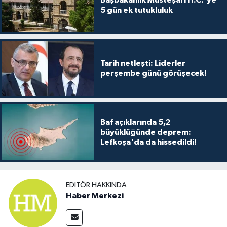
TİCARET
5 gün ek tutukluluk
YAŞAM
Tarih netleşti: Liderler
perşembe günü görüşecek!
Baf açıklarında 5,2
büyüklüğünde deprem:
Lefkoşa'da da hissedildi!
EDITÖR HAKKINDA
Haber Merkezi