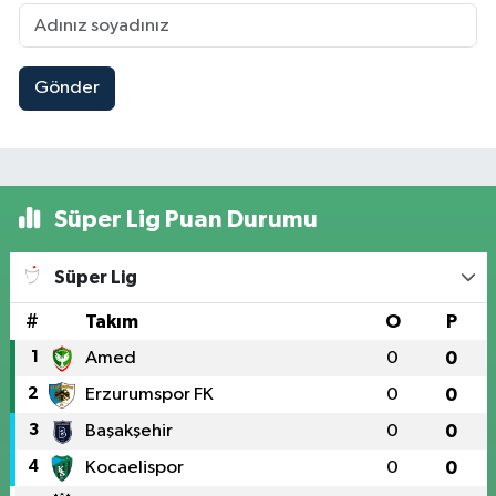
Gönder
Süper Lig Puan Durumu
Süper Lig
#
Takım
O
P
1
Amed
0
0
2
Erzurumspor FK
0
0
3
Başakşehir
0
0
4
Kocaelispor
0
0