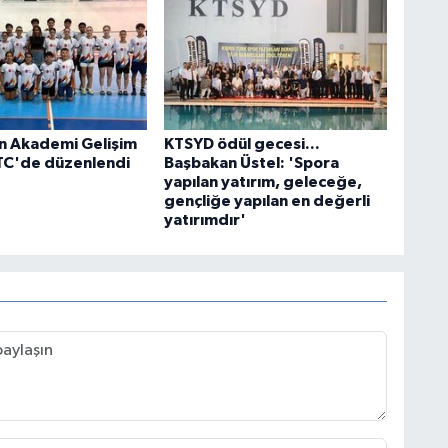
n Akademi Gelişim
KTSYD ödül gecesi...
TC'de düzenlendi
Başbakan Üstel: 'Spora
yapılan yatırım, geleceğe,
gençliğe yapılan en değerli
yatırımdır'