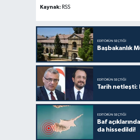
TİCARET
Kaynak:
RSS
YAŞAM
EDITÖRÜN SEÇTIĞI
Başbakanlık Mü
EDITÖRÜN SEÇTIĞI
Tarih netleşti
EDITÖRÜN SEÇTIĞI
Baf açıkların
da hissedildi!