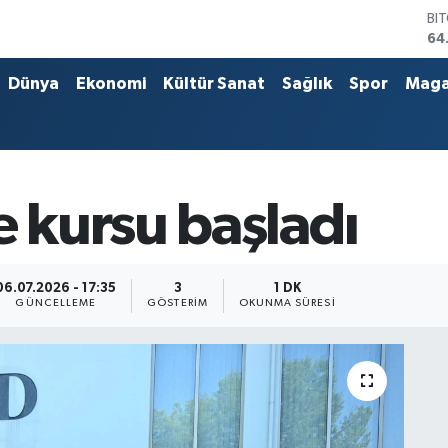
BI
64
DO
47
Dünya
Ekonomi
Kültür Sanat
Sağlık
Spor
Maga
EU
55
ST
64
GR
65
kursu başladı
Bİ
13
06.07.2026 - 17:35
3
1 DK
GÜNCELLEME
GÖSTERIM
OKUNMA SÜRESI