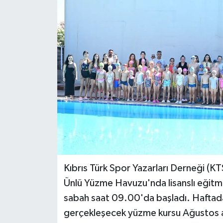
ESENTEPE
GAZİMAĞUSA
GİRNE
GÜNDEM
GÜNEY KIBRIS
İÇ HABERLER
Kıbrıs Türk Spor Yazarları Derneği (K
KÜLTÜR SANAT
Ünlü Yüzme Havuzu'nda lisanslı eğitme
LAPTA
sabah saat 09.00'da başladı. Haftad
gerçekleşecek yüzme kursu Ağustos a
LEFKOŞA