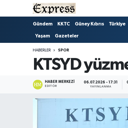
ALAYKÖY
Hava Durumu
Gündem
KKTC
Güney Kıbrıs
Türkiye
Yaşam
Gazeteler
ALSANCAK
Trafik Durumu
BİLİM
Süper Lig Puan Durumu ve Fikstür
HABERLER
SPOR
KTSYD yüzme 
ÇATALKÖY
Tüm Manşetler
DÜNYA
Son Dakika Haberleri
HABER MERKEZI
06.07.2026 - 17:31
EDITÖR
YAYINLANMA
EĞİTİM
Haber Arşivi
EKONOMİ
ENGLISH