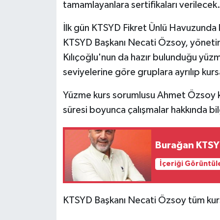
tamamlayanlara sertifikaları verilecek
MAGAZİN
İlk gün KTSYD Fikret Ünlü Havuzunda ku
KTSYD Başkanı Necati Özsoy, yönetim 
Nöbetçi Eczaneler
Kılıçoğlu'nun da hazır bulunduğu yüzm
seviyelerine göre gruplara ayrılıp kurs
ÖZEL HABER
Yüzme kurs sorumlusu Ahmet Özsoy kur
SAĞLIK
süresi boyunca çalışmalar hakkında bil
SİYASET
Burağan KTSYD
SPOR
İçeriği Görüntül
TATLISU
TEKNOLOJİ
KTSYD Başkanı Necati Özsoy tüm kursiy