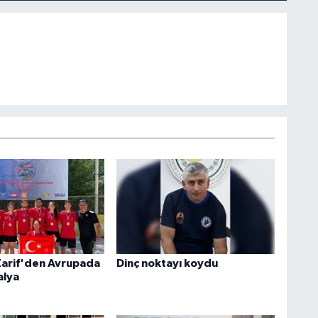
Zarif'den Avrupada
Dinç noktayı koydu
alya