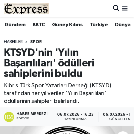
ALAYKÖY
Hava Durumu
Gündem
KKTC
Güney Kıbrıs
Türkiye
Dünya
ALSANCAK
Trafik Durumu
HABERLER
SPOR
KTSYD'nin 'Yılın
BİLİM
Süper Lig Puan Durumu ve Fikstür
Başarılıları' ödülleri
ÇATALKÖY
Tüm Manşetler
sahiplerini buldu
DÜNYA
Son Dakika Haberleri
Kıbrıs Türk Spor Yazarları Derneği (KTSYD)
tarafından her yıl verilen 'Yılın Başarılıları'
EĞİTİM
Haber Arşivi
ödüllerinin sahipleri belirlendi.
EKONOMİ
HABER MERKEZI
06.07.2026 - 16:23
06.07.2026 - 16
EDITÖR
YAYINLANMA
GÜNCELLEME
ENGLISH