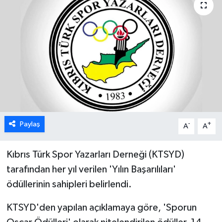
ESENTEPE
GAZİMAĞUSA
GİRNE
GÜNDEM
GÜNEY KIBRIS
Paylaş
-
+
A
A
İÇ HABERLER
Kıbrıs Türk Spor Yazarları Derneği (KTSYD)
tarafından her yıl verilen 'Yılın Başarılıları'
KÜLTÜR SANAT
ödüllerinin sahipleri belirlendi.
LAPTA
KTSYD'den yapılan açıklamaya göre, 'Sporun
LEFKOŞA