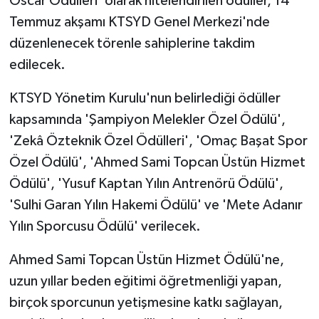
Oscar Ödülleri' olarak nitelendirilen ödüller, 14
Temmuz akşamı KTSYD Genel Merkezi'nde
MAGAZİN
düzenlenecek törenle sahiplerine takdim
edilecek.
Nöbetçi Eczaneler
KTSYD Yönetim Kurulu'nun belirlediği ödüller
ÖZEL HABER
kapsamında 'Şampiyon Melekler Özel Ödülü',
'Zekâ Özteknik Özel Ödülleri', 'Omaç Başat Spor
SAĞLIK
Özel Ödülü', 'Ahmed Sami Topcan Üstün Hizmet
SİYASET
Ödülü', 'Yusuf Kaptan Yılın Antrenörü Ödülü',
'Sulhi Garan Yılın Hakemi Ödülü' ve 'Mete Adanır
SPOR
Yılın Sporcusu Ödülü' verilecek.
TATLISU
Ahmed Sami Topcan Üstün Hizmet Ödülü'ne,
uzun yıllar beden eğitimi öğretmenliği yapan,
TEKNOLOJİ
birçok sporcunun yetişmesine katkı sağlayan,