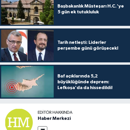
Başbakanlık Müsteşarı H.C.'ye
5 gün ek tutukluluk
Tarih netleşti: Liderler
perşembe günü görüşecek!
Baf açıklarında 5,2
büyüklüğünde deprem:
Lefkoşa'da da hissedildi!
EDITÖR HAKKINDA
Haber Merkezi