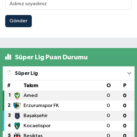
Gönder
Süper Lig Puan Durumu
Süper Lig
#
Takım
O
P
1
Amed
0
0
2
Erzurumspor FK
0
0
3
Başakşehir
0
0
4
Kocaelispor
0
0
5
Beşiktaş
0
0