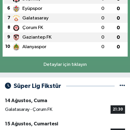
6
Eyüpspor
0
0
7
Galatasaray
0
0
8
Çorum FK
0
0
9
Gaziantep FK
0
0
10
Alanyaspor
0
0
Detaylar için tıklayın
Süper Lig Fikstür
14 Ağustos, Cuma
Galatasaray - Çorum FK
21:30
15 Ağustos, Cumartesi