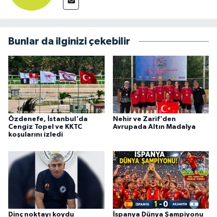
Bunlar da ilginizi çekebilir
Özdenefe, İstanbul'da
Nehir ve Zarif'den
Cengiz Topel ve KKTC
Avrupada Altın Madalya
koşularını izledi
Dinç noktayı koydu
İspanya Dünya Şampiyonu