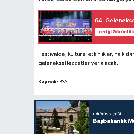
MAGAZİN
64. Gelenekse
Nöbetçi Eczaneler
İçeriği Görüntül
ÖZEL HABER
Festivalde, kültürel etkinlikler, halk dan
SAĞLIK
geleneksel lezzetler yer alacak.
SİYASET
Kaynak:
RSS
SPOR
TATLISU
EDITÖRÜN SEÇTIĞI
TEKNOLOJİ
Başbakanlık Mü