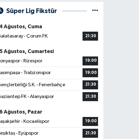
Süper Lig Fikstür
4 Ağustos, Cuma
alatasaray - Çorum FK
21:30
5 Ağustos, Cumartesi
onyaspor - Rizespor
19:00
asımpaşa - Trabzonspor
19:00
ençlerbirliği S.K. - Fenerbahçe
21:30
aziantep FK - Alanyaspor
21:30
6 Ağustos, Pazar
aşakşehir - Kocaelispor
19:00
eşiktaş - Eyüpspor
21:30