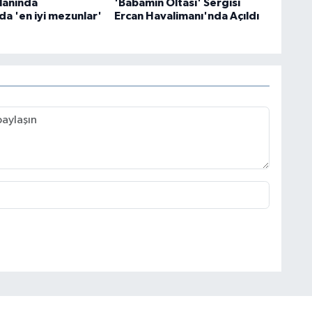
alanında
'Babamın Oltası' Sergisi
da 'en iyi mezunlar'
Ercan Havalimanı'nda Açıldı