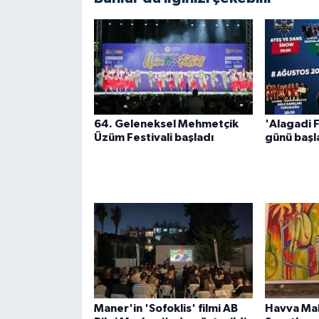
64. Geleneksel Mehmetçik
'Alagadi 
Üzüm Festivali başladı
günü başl
Maner'in 'Sofoklis' filmi AB
Havva Mal