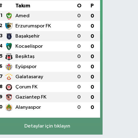
#
Takım
O
P
1
Amed
0
0
2
Erzurumspor FK
0
0
3
Başakşehir
0
0
4
Kocaelispor
0
0
5
Beşiktaş
0
0
6
Eyüpspor
0
0
7
Galatasaray
0
0
8
Çorum FK
0
0
9
Gaziantep FK
0
0
0
Alanyaspor
0
0
Detaylar için tıklayın