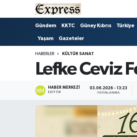
ALAYKÖY
Hava Durumu
Gündem
KKTC
Güney Kıbrıs
Türkiye
Yaşam
Gazeteler
ALSANCAK
Trafik Durumu
BİLİM
Süper Lig Puan Durumu ve Fikstür
HABERLER
KÜLTÜR SANAT
Lefke Ceviz F
ÇATALKÖY
Tüm Manşetler
DÜNYA
Son Dakika Haberleri
HABER MERKEZI
03.06.2026 - 13:23
EDITÖR
YAYINLANMA
EĞİTİM
Haber Arşivi
EKONOMİ
ENGLISH