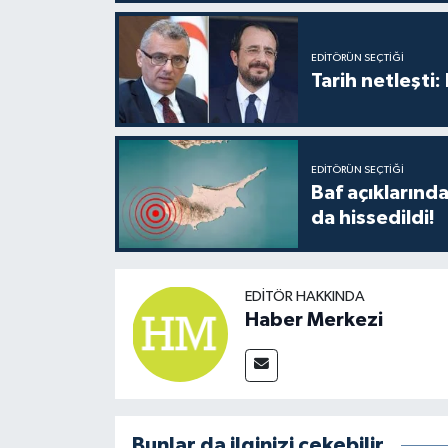
TİCARET
YAŞAM
EDITÖRÜN SEÇTIĞI
Tarih netleşti
EDITÖRÜN SEÇTIĞI
Baf açıkların
da hissedildi!
EDITÖR HAKKINDA
Haber Merkezi
Bunlar da ilginizi çekebilir