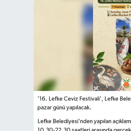
ESENTEPE
GAZİMAĞUSA
GİRNE
GÜNDEM
GÜNEY KIBRIS
İÇ HABERLER
'
16. Lefke Ceviz Festivali',
Lefke Beled
KÜLTÜR SANAT
pazar günü yapılacak.
LAPTA
Lefke Belediyesi'nden yapılan açıklam
LEFKOŞA
10.30-22.30 saatleri arasında gerçekl