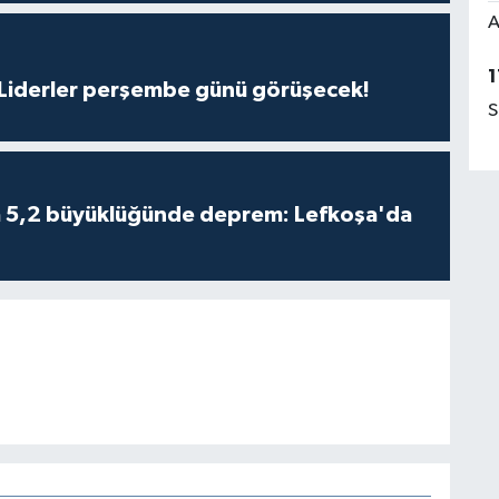
A
1
: Liderler perşembe günü görüşecek!
S
da 5,2 büyüklüğünde deprem: Lefkoşa'da