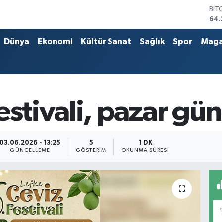
BIT
64.
DO
47,
Dünya
Ekonomi
Kültür Sanat
Sağlık
Spor
Maga
EU
55,
STE
64,
GRA
651
estivali, pazar gü
BİS
13.
03.06.2026 - 13:25
5
1 DK
GÜNCELLEME
GÖSTERIM
OKUNMA SÜRESI